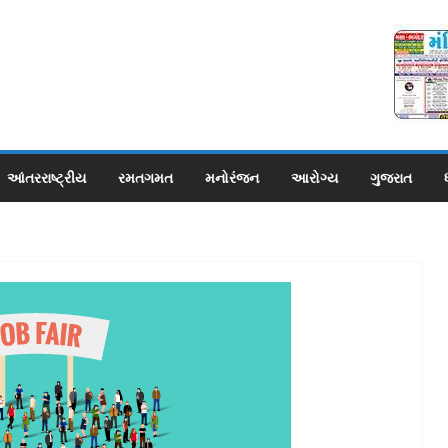
આંતરરાષ્ટ્રીય
રમતગમત
મનોરંજન
આરોગ્ય
ગુજરાત