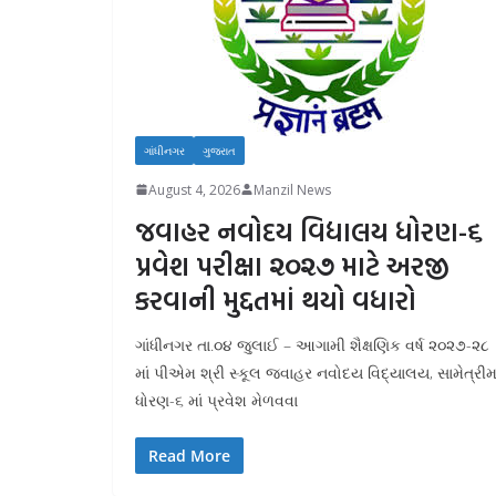
ગાંધીનગર
ગુજરાત
August 4, 2026
Manzil News
જવાહર નવોદય વિદ્યાલય ધોરણ-૬
પ્રવેશ પરીક્ષા ૨૦૨૭ માટે અરજી
કરવાની મુદ્દતમાં થયો વધારો
ગાંધીનગર તા.૦૪ જુલાઈ – આગામી શૈક્ષણિક વર્ષ ૨૦૨૭-૨૮
માં પીએમ શ્રી સ્કૂલ જવાહર નવોદય વિદ્યાલય, સામેત્રીમા
ધોરણ-૬ માં પ્રવેશ મેળવવા
Read More