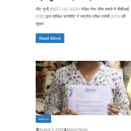
नीट-यूजी (NEET-UG 2026) परीक्षा पेपर लीक मामले में सीबीआई
(CBI) द्वारा दाखिल चार्जशीट ने राष्ट्रीय परीक्षा एजेंसी (NTA) की
सुरक्षा
Read More
ગાંધીનગર
August 4, 2026
Manzil News