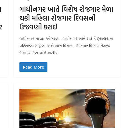
ા
ગાંધીનગર ખાતે વિશેષ રોજગાર મેળા
થકી મહિલા રોજગાર દિવસની
ર
ઉજવણી કરાઈ
ગાંધીનગર તા.૦૪ ઓગસ્ટ – ગાંધીનગર ખાતે સર્વ વિદ્યાલયના
પરિસરમાં મહિલા અને બાળ વિકાસ, રોજગાર વિભાગ તેમજ
ઉમા આર્ટસ અને નાથીબા
Read More