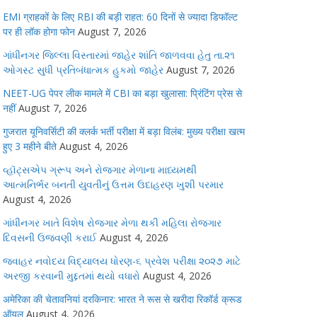
EMI ग्राहकों के लिए RBI की बड़ी राहत: 60 दिनों से ज्यादा डिफॉल्ट
पर ही लॉक होगा फोन
August 7, 2026
ગાંધીનગર જિલ્લા વિસ્તારમાં જાહેર શાંતિ જાળવવા હેતુ તા.૨૧
ઓગસ્ટ સુધી પ્રતિબંધાત્મક હુકમો જાહેર
August 7, 2026
NEET-UG पेपर लीक मामले में CBI का बड़ा खुलासा: प्रिंटिंग प्रेस से
नहीं
August 7, 2026
गुजरात यूनिवर्सिटी की क्लर्क भर्ती परीक्षा में बड़ा विलंब: मुख्य परीक्षा खत्म
हुए 3 महीने बीते
August 4, 2026
વ્હૉટ્સએપ ગ્રૂપ અને રોજગાર મેળાના માધ્યમથી
આત્મનિર્ભર બનતી યુવતીનું ઉત્તમ ઉદાહરણ ખુશી પરમાર
August 4, 2026
ગાંધીનગર ખાતે વિશેષ રોજગાર મેળા થકી મહિલા રોજગાર
દિવસની ઉજવણી કરાઈ
August 4, 2026
જવાહર નવોદય વિદ્યાલય ધોરણ-૬ પ્રવેશ પરીક્ષા ૨૦૨૭ માટે
અરજી કરવાની મુદ્દતમાં થયો વધારો
August 4, 2026
अमेरिका की चेतावनियां दरकिनार: भारत ने रूस से खरीदा रिकॉर्ड क्रूड
ऑयल
August 4, 2026