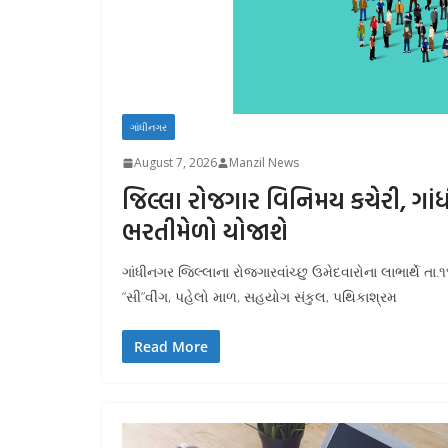
ગાંધીનગર
August 7, 2026
Manzil News
જિલ્લા રોજગાર વિનિમય કચેરી, ગા
ભરતીમેળો યોજાશે
ગાંધીનગર જિલ્લાના રોજગારવાંચ્છુ ઉમેદવારોના લાભાર્થે ત
“સી”વીંગ, પહેલો માળ, સહયોગ સંકુલ, પથિકાશ્રમ
Read More