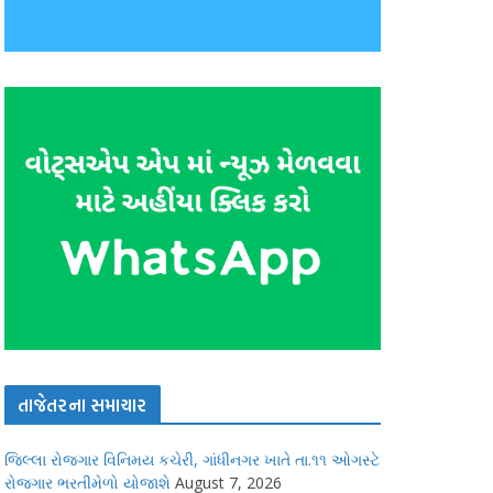
તાજેતરના સમાચાર
જિલ્લા રોજગાર વિનિમય કચેરી, ગાંધીનગર ખાતે તા.૧૧ ઓગસ્ટે
રોજગાર ભરતીમેળો યોજાશે
August 7, 2026