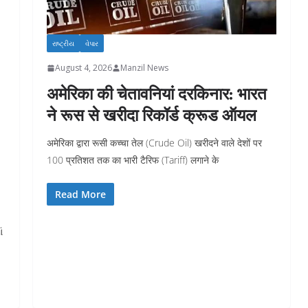
રાષ્ટ્રીય
વેપાર
August 4, 2026
Manzil News
अमेरिका की चेतावनियां दरकिनार: भारत
ने रूस से खरीदा रिकॉर्ड क्रूड ऑयल
अमेरिका द्वारा रूसी कच्चा तेल (Crude Oil) खरीदने वाले देशों पर
100 प्रतिशत तक का भारी टैरिफ (Tariff) लगाने के
Read More
ં