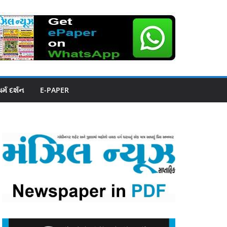
ધર્મ દર્શન
E-PAPER