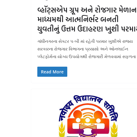
વ્હૉટ્સએપ ગ્રૂપ અને રોજગાર મેળાન
માધ્યમથી આત્મનિર્ભર બનતી
યુવતીનું ઉત્તમ ઉદાહરણ ખુશી પરમા
ગાંધીનગરના સેક્ટર ૫-બી માં રહેતી પરમાર ખુશીએ રાજ્ય
સરકારના રોજગાર વિભાગના પ્રયાસો અને ઓનલાઈન
પ્લેટફોર્મના યોગ્ય ઉપયોગથી રોજગારી મેળવવામાં સફળતા
Read More