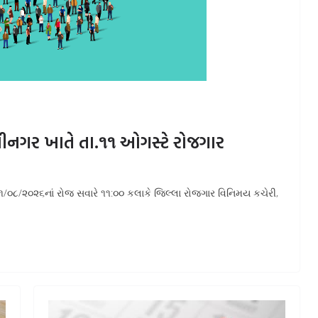
ંધીનગર ખાતે તા.૧૧ ઓગસ્ટે રોજગાર
ા.૧૧/૦૮/૨૦૨૬નાં રોજ સવારે ૧૧:૦૦ કલાકે જિલ્લા રોજગાર વિનિમય કચેરી,