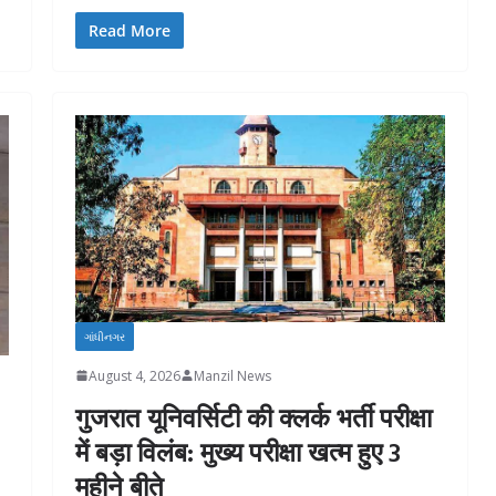
Read More
ગાંધીનગર
August 4, 2026
Manzil News
गुजरात यूनिवर्सिटी की क्लर्क भर्ती परीक्षा
में बड़ा विलंब: मुख्य परीक्षा खत्म हुए 3
महीने बीते