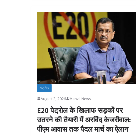
રાષ્ટ્રીય
August 3, 2026
Manzil News
E20 पेट्रोल के खिलाफ सड़कों पर
उतरने की तैयारी में अरविंद केजरीवाल:
पीएम आवास तक पैदल मार्च का ऐलान