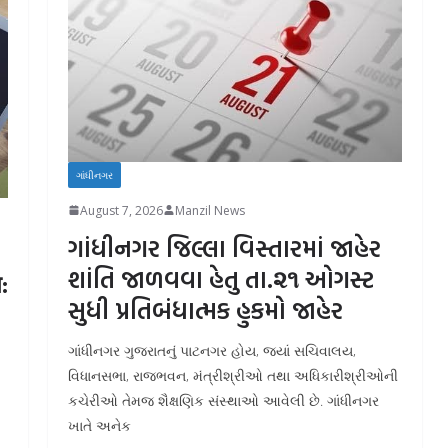
ગાંધીનગર
August 7, 2026
Manzil News
ગાંધીનગર જિલ્લા વિસ્તારમાં જાહેર
શાંતિ જાળવવા હેતુ તા.૨૧ ઓગસ્ટ
:
સુધી પ્રતિબંધાત્મક હુકમો જાહેર
ગાંધીનગર ગુજરાતનું પાટનગર હોય, જ્યાં સચિવાલય,
વિધાનસભા, રાજભવન, મંત્રીશ્રીઓ તથા અધિકારીશ્રીઓની
કચેરીઓ તેમજ શૈક્ષણિક સંસ્થાઓ આવેલી છે. ગાંધીનગર
ખાતે અનેક