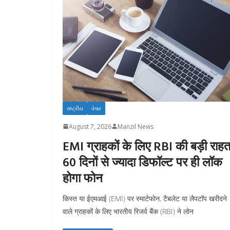
રાષ્ટ્રીય
વેપાર
August 7, 2026
Manzil News
EMI ग्राहकों के लिए RBI की बड़ी राहत
60 दिनों से ज्यादा डिफॉल्ट पर ही लॉक
होगा फोन
किस्त या ईएमआई (EMI) पर स्मार्टफोन, टैबलेट या लैपटॉप खरीदने
वाले ग्राहकों के लिए भारतीय रिजर्व बैंक (RBI) ने लोन