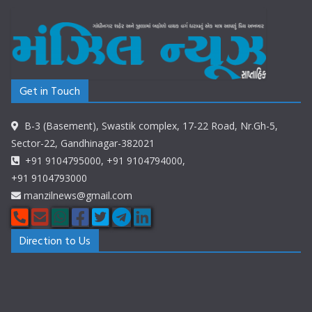
Get in Touch
B-3 (Basement), Swastik complex, 17-22 Road, Nr.Gh-5,
Sector-22, Gandhinagar-382021
+91 9104795000, +91 9104794000,
+91 9104793000
manzilnews@gmail.com
Direction to Us