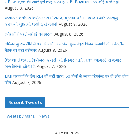
UPI पर शुल्क की खबरें पूरी तरह अफवाह: UPI Payment पर कोई चार्ज नहीं
August 8, 2026
જવાહર નવોદય વિદ્યાલય ધોરણ-૬ પ્રવેશ પરીક્ષા ૨૦૨૭ માટે અરજી
કરવાની મુદ્દતમાં થયો ફરી વધારો
August 8, 2026
त्योहारों से पहले महंगाई का झटका
August 8, 2026
तमिलनाडु राजनीति में बड़ा सियासी उलटफेर: मुख्यमंत्री विजय थलपति की सर्वदलीय
बैठक का बड़ा बहिष्कार
August 8, 2026
જિલ્લા રોજગાર વિનિમય કચેરી, ગાંધીનગર ખાતે તા.૧૧ ઓગસ્ટે રોજગાર
ભરતીમેળો યોજાશે
August 7, 2026
EMI ग्राहकों के लिए RBI की बड़ी राहत: 60 दिनों से ज्यादा डिफॉल्ट पर ही लॉक होगा
फोन
August 7, 2026
Recent Tweets
Tweets by Manzil_News
August 2026