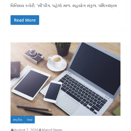
વિનિમય કચેરી, “સી”વીંગ, પહેલો માળ, સહયોગ સંકુલ, પથિકાશ્રમ
Read More
રાષ્ટ્રીય
વેપાર
August 7, 2026
Manzil News