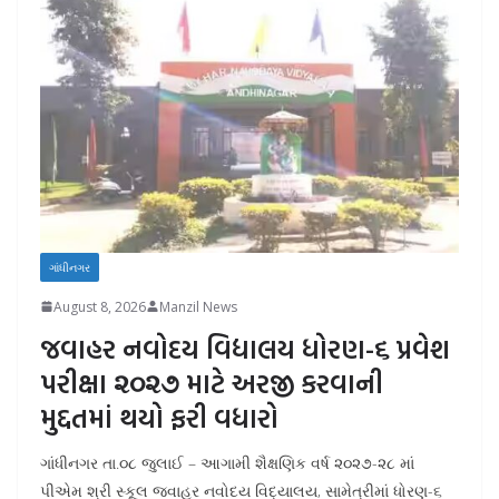
ગાંધીનગર
August 8, 2026
Manzil News
જવાહર નવોદય વિદ્યાલય ધોરણ-૬ પ્રવેશ
પરીક્ષા ૨૦૨૭ માટે અરજી કરવાની
મુદ્દતમાં થયો ફરી વધારો
ગાંધીનગર તા.૦૮ જુલાઈ – આગામી શૈક્ષણિક વર્ષ ૨૦૨૭-૨૮ માં
પીએમ શ્રી સ્કૂલ જવાહર નવોદય વિદ્યાલય, સામેત્રીમાં ધોરણ-૬