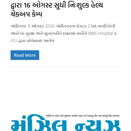
દ્વારા 16 ઓગસ્ટ સુધી નિઃશુલ્ક હેલ્થ
ચેકઅપ કેમ્પ
ગાંધીનગર, 9 ઓગસ્ટ 2026 ગાંધીનગરના સેક્ટર-23માં નાગરિકોની
આરોગ્ય સુરક્ષા અને સુખાકારીને ધ્યાનમાં રાખીને BMS Hospital &
ICU દ્વારા યોજવામાં આવેલ
Read More