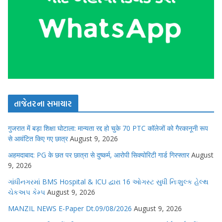
તાજેતરના સમાચાર
गुजरात में बड़ा शिक्षा घोटाला: मान्यता रद्द हो चुके 70 PTC कॉलेजों को गैरकानूनी रूप
से आवंटित किए गए छात्र
August 9, 2026
अहमदाबाद: PG के छत पर छात्रा से दुष्कर्म, आरोपी सिक्योरिटी गार्ड गिरफ्तार
August
9, 2026
ગાંધીનગરમાં BMS Hospital & ICU દ્વારા 16 ઓગસ્ટ સુધી નિઃશુલ્ક હેલ્થ
ચેકઅપ કેમ્પ
August 9, 2026
MANZIL NEWS E-Paper Dt.09/08/2026
August 9, 2026