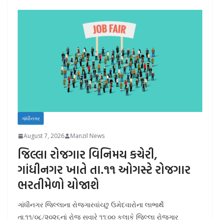
ગાંધીનગર
August 7, 2026
Manzil News
જિલ્લા રોજગાર વિનિમય કચેરી,
ગાંધીનગર ખાતે તા.૧૧ ઓગસ્ટે રોજગાર
ભરતીમેળો યોજાશે
ગાંધીનગર જિલ્લાના રોજગારવાંચ્છુ ઉમેદવારોના લાભાર્થે
તા.૧૧/૦૮/૨૦૨૬નાં રોજ સવારે ૧૧:૦૦ કલાકે જિલ્લા રોજગાર