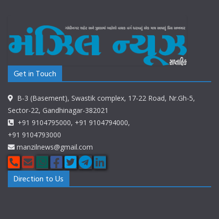
Get in Touch
B-3 (Basement), Swastik complex, 17-22 Road, Nr.Gh-5,
Sector-22, Gandhinagar-382021
+91 9104795000, +91 9104794000,
+91 9104793000
manzilnews@gmail.com
Direction to Us