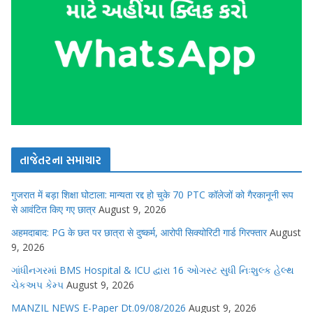
તાજેતરના સમાચાર
गुजरात में बड़ा शिक्षा घोटाला: मान्यता रद्द हो चुके 70 PTC कॉलेजों को गैरकानूनी रूप
से आवंटित किए गए छात्र
August 9, 2026
अहमदाबाद: PG के छत पर छात्रा से दुष्कर्म, आरोपी सिक्योरिटी गार्ड गिरफ्तार
August
9, 2026
ગાંધીનગરમાં BMS Hospital & ICU દ્વારા 16 ઓગસ્ટ સુધી નિઃશુલ્ક હેલ્થ
ચેકઅપ કેમ્પ
August 9, 2026
MANZIL NEWS E-Paper Dt.09/08/2026
August 9, 2026