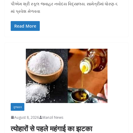
પીએમ શ્રી સ્કૂલ જવાહર નવોદય વિદ્યાલય, સામેત્રીમાં ધોરણ-૬
માં પ્રવેશ મેળવવા
Read More
ગુજરાત
August 8, 2026
Manzil News
त्योहारों से पहले महंगाई का झटका