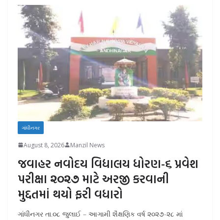
ગાંધીનગર
August 8, 2026
Manzil News
જવાહર નવોદય વિદ્યાલય ધોરણ-૬ પ્રવેશ
પરીક્ષા ૨૦૨૭ માટે અરજી કરવાની
મુદ્દતમાં થયો ફરી વધારો
ગાંધીનગર તા.૦૮ જુલાઈ – આગામી શૈક્ષણિક વર્ષ ૨૦૨૭-૨૮ માં