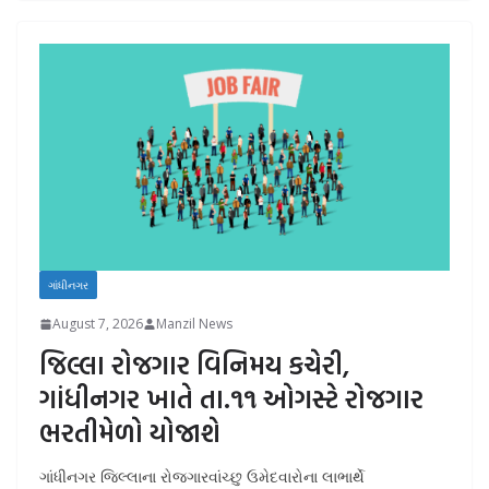
ગાંધીનગર
August 7, 2026
Manzil News
જિલ્લા રોજગાર વિનિમય કચેરી,
ગાંધીનગર ખાતે તા.૧૧ ઓગસ્ટે રોજગાર
ભરતીમેળો યોજાશે
ગાંધીનગર જિલ્લાના રોજગારવાંચ્છુ ઉમેદવારોના લાભાર્થે