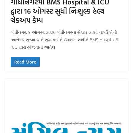
ગાંધીનગરમાં BMS Hospital & ICU
દ્વારા 16 ઓગસ્ટ સુધી નિઃશુલ્ક હેલ્થ
ચેકઅપ કેમ્પ
ગાંધીનગર, 9 ઓગસ્ટ 2026 ગાંધીનગરના સેક્ટર-23માં નાગરિકોની
આરોગ્ય સુરક્ષા અને સુખાકારીને ધ્યાનમાં રાખીને BMS Hospital &
ICU દ્વારા યોજવામાં આવેલ
Read More