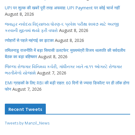
UPI पर शुल्क की खबरें पूरी तरह अफवाह: UPI Payment पर कोई चार्ज नहीं
August 8, 2026
જવાહર નવોદય વિદ્યાલય ધોરણ-૬ પ્રવેશ પરીક્ષા ૨૦૨૭ માટે અરજી
કરવાની મુદ્દતમાં થયો ફરી વધારો
August 8, 2026
त्योहारों से पहले महंगाई का झटका
August 8, 2026
तमिलनाडु राजनीति में बड़ा सियासी उलटफेर: मुख्यमंत्री विजय थलपति की सर्वदलीय
बैठक का बड़ा बहिष्कार
August 8, 2026
જિલ્લા રોજગાર વિનિમય કચેરી, ગાંધીનગર ખાતે તા.૧૧ ઓગસ્ટે રોજગાર
ભરતીમેળો યોજાશે
August 7, 2026
EMI ग्राहकों के लिए RBI की बड़ी राहत: 60 दिनों से ज्यादा डिफॉल्ट पर ही लॉक होगा
फोन
August 7, 2026
Recent Tweets
Tweets by Manzil_News