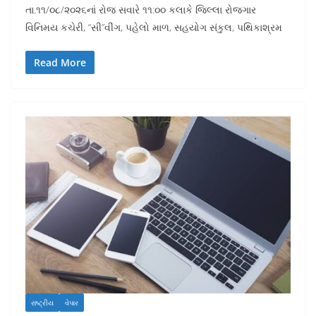
તા.૧૧/૦૮/૨૦૨૬નાં રોજ સવારે ૧૧:૦૦ કલાકે જિલ્લા રોજગાર
વિનિમય કચેરી, “સી”વીંગ, પહેલો માળ, સહયોગ સંકુલ, પથિકાશ્રમ
Read More
રાષ્ટ્રીય
વેપાર