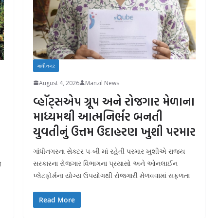
ગાંધીનગર
August 4, 2026
Manzil News
વ્હૉટ્સએપ ગ્રૂપ અને રોજગાર મેળાના
માધ્યમથી આત્મનિર્ભર બનતી
યુવતીનું ઉત્તમ ઉદાહરણ ખુશી પરમાર
ગાંધીનગરના સેક્ટર ૫-બી માં રહેતી પરમાર ખુશીએ રાજ્ય
સરકારના રોજગાર વિભાગના પ્રયાસો અને ઓનલાઈન
े
પ્લેટફોર્મના યોગ્ય ઉપયોગથી રોજગારી મેળવવામાં સફળતા
Read More