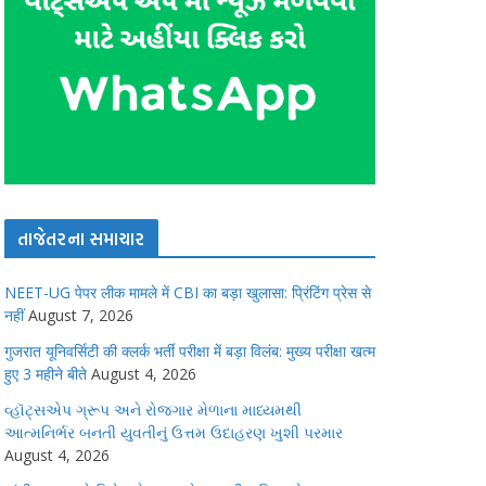
તાજેતરના સમાચાર
NEET-UG पेपर लीक मामले में CBI का बड़ा खुलासा: प्रिंटिंग प्रेस से
नहीं
August 7, 2026
गुजरात यूनिवर्सिटी की क्लर्क भर्ती परीक्षा में बड़ा विलंब: मुख्य परीक्षा खत्म
हुए 3 महीने बीते
August 4, 2026
વ્હૉટ્સએપ ગ્રૂપ અને રોજગાર મેળાના માધ્યમથી
આત્મનિર્ભર બનતી યુવતીનું ઉત્તમ ઉદાહરણ ખુશી પરમાર
August 4, 2026