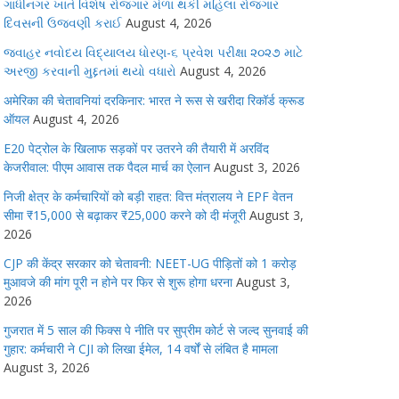
ગાંધીનગર ખાતે વિશેષ રોજગાર મેળા થકી મહિલા રોજગાર
દિવસની ઉજવણી કરાઈ
August 4, 2026
જવાહર નવોદય વિદ્યાલય ધોરણ-૬ પ્રવેશ પરીક્ષા ૨૦૨૭ માટે
અરજી કરવાની મુદ્દતમાં થયો વધારો
August 4, 2026
अमेरिका की चेतावनियां दरकिनार: भारत ने रूस से खरीदा रिकॉर्ड क्रूड
ऑयल
August 4, 2026
E20 पेट्रोल के खिलाफ सड़कों पर उतरने की तैयारी में अरविंद
केजरीवाल: पीएम आवास तक पैदल मार्च का ऐलान
August 3, 2026
निजी क्षेत्र के कर्मचारियों को बड़ी राहत: वित्त मंत्रालय ने EPF वेतन
सीमा ₹15,000 से बढ़ाकर ₹25,000 करने को दी मंजूरी
August 3,
2026
CJP की केंद्र सरकार को चेतावनी: NEET-UG पीड़ितों को 1 करोड़
मुआवजे की मांग पूरी न होने पर फिर से शुरू होगा धरना
August 3,
2026
गुजरात में 5 साल की फिक्स पे नीति पर सुप्रीम कोर्ट से जल्द सुनवाई की
गुहार: कर्मचारी ने CJI को लिखा ईमेल, 14 वर्षों से लंबित है मामला
August 3, 2026