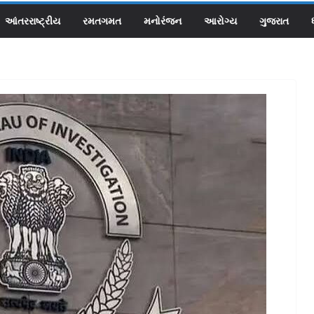
આંતરરાષ્ટ્રીય
રમતગમત
મનોરંજન
આરોગ્ય
ગુજરાત