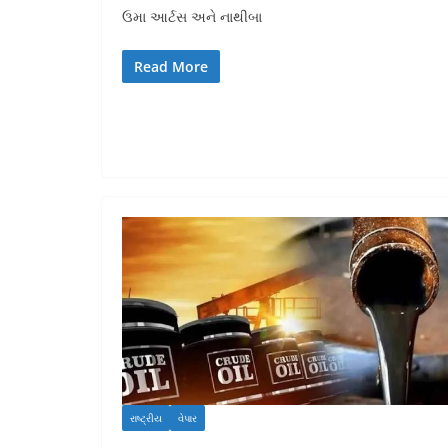
ઉમા આર્ટસ અને નાથીબા
Read More
રાષ્ટ્રીય
વેપાર