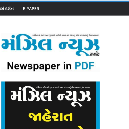
ધર્મ દર્શન
E-PAPER