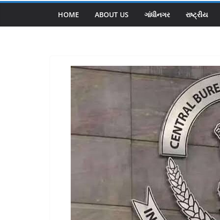
HOME
ABOUT US
ગાંધીનગર
રાષ્ટ્રીય