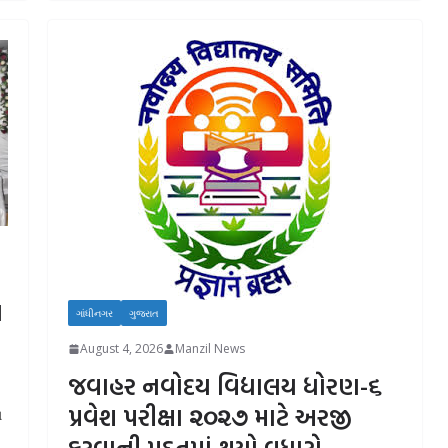
ા
ગાંધીનગર
ગુજરાત
August 4, 2026
Manzil News
જવાહર નવોદય વિદ્યાલય ધોરણ-૬
પ્રવેશ પરીક્ષા ૨૦૨૭ માટે અરજી
ા