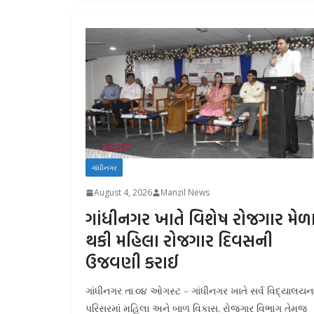
ગાંધીનગર
August 4, 2026
Manzil News
ગાંધીનગર ખાતે વિશેષ રોજગાર મેળ
થકી મહિલા રોજગાર દિવસની
ઉજવણી કરાઈ
ગાંધીનગર તા.૦૪ ઓગસ્ટ – ગાંધીનગર ખાતે સર્વ વિદ્યાલયન
પરિસરમાં મહિલા અને બાળ વિકાસ, રોજગાર વિભાગ તેમજ