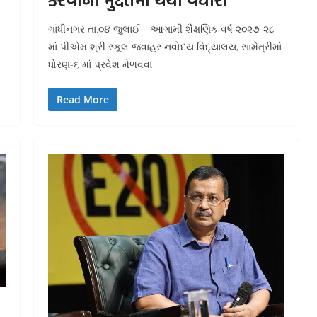
કરવાની મુદ્દતમાં થયો વધારો
ગાંધીનગર તા.૦૪ જુલાઈ – આગામી શૈક્ષણિક વર્ષ ૨૦૨૭-૨૮
માં પીએમ શ્રી સ્કૂલ જવાહર નવોદય વિદ્યાલય, સામેત્રીમાં
ધોરણ-૬ માં પ્રવેશ મેળવવા
Read More