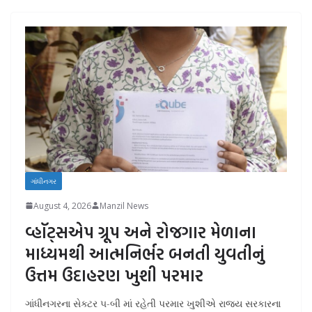
ગાંધીનગર
August 4, 2026
Manzil News
વ્હૉટ્સએપ ગ્રૂપ અને રોજગાર મેળાના
માધ્યમથી આત્મનિર્ભર બનતી યુવતીનું
ઉત્તમ ઉદાહરણ ખુશી પરમાર
ગાંધીનગરના સેક્ટર ૫-બી માં રહેતી પરમાર ખુશીએ રાજ્ય સરકારના