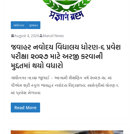
ગાંધીનગર
ગુજરાત
August 4, 2026
Manzil News
જવાહર નવોદય વિદ્યાલય ધોરણ-૬ પ્રવેશ
પરીક્ષા ૨૦૨૭ માટે અરજી કરવાની
મુદ્દતમાં થયો વધારો
ગાંધીનગર તા.૦૪ જુલાઈ – આગામી શૈક્ષણિક વર્ષ ૨૦૨૭-૨૮ માં
પીએમ શ્રી સ્કૂલ જવાહર નવોદય વિદ્યાલય, સામેત્રીમાં ધોરણ-૬
માં પ્રવેશ મેળવવા
Read More