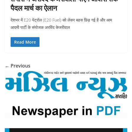
पैदल मार्च का ऐलान
देशभर में E20 पेट्रोल (E20 Fuel) को लेकर बहस छिड़ गई है और आम
आदमी पार्टी के संयोजक अरविंद केजरीवाल
Read More
← Previous