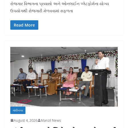
રોજગાર વિભાગના પ્રયાસો અને ઓનલાઈન પ્લેટફોર્મના યોગ્ય
ઉપયોગથી રોજગારી મેળવવામાં સફળતા
Read More
ગાંધીનગર
August 4, 2026
Manzil News