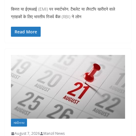
किस्त या ईएमआई (EMI) पर स्मार्टफोन, टैबलेट या लैपटॉप खरीदने वाले
ग्राहकों के लिए भारतीय रिजर्व बैंक (RBI) ने लोन
Read More
ગાંધીનગર
August 7, 2026
Manzil News