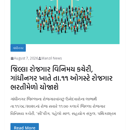
ગાંધીનગર
August 7, 2026
Manzil News
જિલ્લા રોજગાર વિનિમય કચેરી,
ગાંધીનગર ખાતે તા.૧૧ ઓગસ્ટે રોજગાર
ભરતીમેળો યોજાશે
ગાંધીનગર જિલ્લાના રોજગારવાંચ્છુ ઉમેદવારોના લાભાર્થે
તા.૧૧/૦૮/૨૦૨૬નાં રોજ સવારે ૧૧:૦૦ કલાકે જિલ્લા રોજગાર
વિનિમય કચેરી, “સી”વીંગ, પહેલો માળ, સહયોગ સંકુલ, પથિકાશ્રમ
Read More