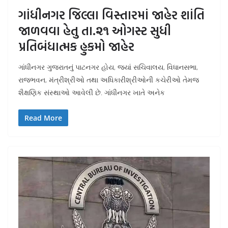
ગાંધીનગર જિલ્લા વિસ્તારમાં જાહેર શાંતિ
જાળવવા હેતુ તા.૨૧ ઓગસ્ટ સુધી
પ્રતિબંધાત્મક હુકમો જાહેર
ગાંધીનગર ગુજરાતનું પાટનગર હોય, જ્યાં સચિવાલય, વિધાનસભા,
રાજભવન, મંત્રીશ્રીઓ તથા અધિકારીશ્રીઓની કચેરીઓ તેમજ
શૈક્ષણિક સંસ્થાઓ આવેલી છે. ગાંધીનગર ખાતે અનેક
Read More