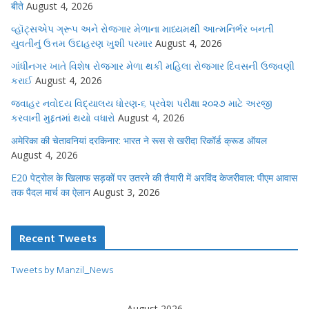
बीते
August 4, 2026
વ્હૉટ્સએપ ગ્રૂપ અને રોજગાર મેળાના માધ્યમથી આત્મનિર્ભર બનતી
યુવતીનું ઉત્તમ ઉદાહરણ ખુશી પરમાર
August 4, 2026
ગાંધીનગર ખાતે વિશેષ રોજગાર મેળા થકી મહિલા રોજગાર દિવસની ઉજવણી
કરાઈ
August 4, 2026
જવાહર નવોદય વિદ્યાલય ધોરણ-૬ પ્રવેશ પરીક્ષા ૨૦૨૭ માટે અરજી
કરવાની મુદ્દતમાં થયો વધારો
August 4, 2026
अमेरिका की चेतावनियां दरकिनार: भारत ने रूस से खरीदा रिकॉर्ड क्रूड ऑयल
August 4, 2026
E20 पेट्रोल के खिलाफ सड़कों पर उतरने की तैयारी में अरविंद केजरीवाल: पीएम आवास
तक पैदल मार्च का ऐलान
August 3, 2026
Recent Tweets
Tweets by Manzil_News
August 2026