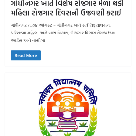
ગાંધીનગર ખાતે વિશેષ રોજગાર મેળા થકી
મહિલા રોજગાર દિવસની ઉજવણી કરાઈ
ગાંધીનગર તા.૦૪ ઓગસ્ટ – ગાંધીનગર ખાતે સર્વ વિદ્યાલયના
પરિસરમાં મહિલા અને બાળ વિકાસ, રોજગાર વિભાગ તેમજ ઉમા
આર્ટસ અને નાથીબા
Read More