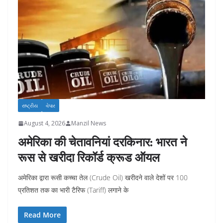
રાષ્ટ્રીય
વેપાર
August 4, 2026
Manzil News
अमेरिका की चेतावनियां दरकिनार: भारत ने
रूस से खरीदा रिकॉर्ड क्रूड ऑयल
अमेरिका द्वारा रूसी कच्चा तेल (Crude Oil) खरीदने वाले देशों पर 100
प्रतिशत तक का भारी टैरिफ (Tariff) लगाने के
Read More