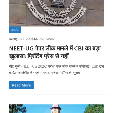
રાષ્ટ્રીય
August 7, 2026
Manzil News
NEET-UG पेपर लीक मामले में CBI का बड़ा
खुलासा: प्रिंटिंग प्रेस से नहीं
नीट-यूजी (NEET-UG 2026) परीक्षा पेपर लीक मामले में सीबीआई (CBI) द्वारा
दाखिल चार्जशीट ने राष्ट्रीय परीक्षा एजेंसी (NTA) की सुरक्षा
Read More