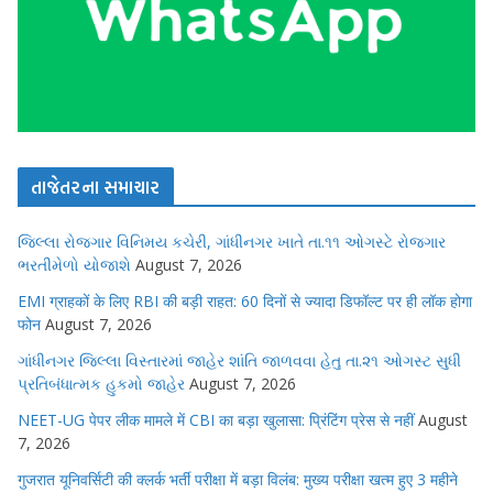
તાજેતરના સમાચાર
જિલ્લા રોજગાર વિનિમય કચેરી, ગાંધીનગર ખાતે તા.૧૧ ઓગસ્ટે રોજગાર
ભરતીમેળો યોજાશે
August 7, 2026
EMI ग्राहकों के लिए RBI की बड़ी राहत: 60 दिनों से ज्यादा डिफॉल्ट पर ही लॉक होगा
फोन
August 7, 2026
ગાંધીનગર જિલ્લા વિસ્તારમાં જાહેર શાંતિ જાળવવા હેતુ તા.૨૧ ઓગસ્ટ સુધી
પ્રતિબંધાત્મક હુકમો જાહેર
August 7, 2026
NEET-UG पेपर लीक मामले में CBI का बड़ा खुलासा: प्रिंटिंग प्रेस से नहीं
August
7, 2026
गुजरात यूनिवर्सिटी की क्लर्क भर्ती परीक्षा में बड़ा विलंब: मुख्य परीक्षा खत्म हुए 3 महीने