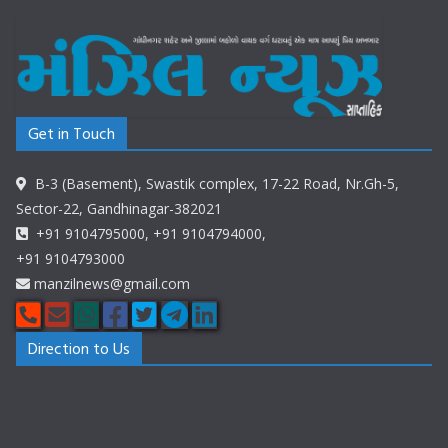
Get in Touch
B-3 (Basement), Swastik complex, 17-22 Road, Nr.Gh-5,
Sector-22, Gandhinagar-382021
+91 9104795000, +91 9104794000,
+91 9104793000
manzilnews@gmail.com
Direction to Us