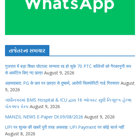
તાજેતરના સમાચાર
गुजरात में बड़ा शिक्षा घोटाला: मान्यता रद्द हो चुके 70 PTC कॉलेजों को गैरकानूनी रूप
से आवंटित किए गए छात्र
August 9, 2026
अहमदाबाद: PG के छत पर छात्रा से दुष्कर्म, आरोपी सिक्योरिटी गार्ड गिरफ्तार
August
9, 2026
ગાંધીનગરમાં BMS Hospital & ICU દ્વારા 16 ઓગસ્ટ સુધી નિઃશુલ્ક હેલ્થ
ચેકઅપ કેમ્પ
August 9, 2026
MANZIL NEWS E-Paper Dt.09/08/2026
August 9, 2026
UPI पर शुल्क की खबरें पूरी तरह अफवाह: UPI Payment पर कोई चार्ज नहीं
August 8, 2026