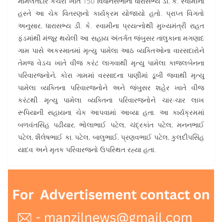
મામલતદાર કચેરી ખાતે 150 વિધાનસભાના ધારાસભ્ય ડી. કે. સ્વામીના
હસ્તે આ ચેક વિતરણનો કાર્યક્રમ યોજાયો હતો. પ્રાપ્ત વિગતો
અનુસાર, ધારાસભ્ય ડી. કે. સ્વામીના પ્રયત્નોથી મુખ્યમંત્રી રાહત
ફંડમાંથી મંજૂર થયેલી આ સહાય અંતર્ગત જંબુસર તાલુકાના મગણાદ
ગામ પાસે અકસ્માતમાં મૃત્યુ પામેલા આઠ વ્યક્તિઓના વારસદારોને
તેમજ વેડચ ખાતે વીજ કરંટ લાગવાથી મૃત્યુ પામેલા કાજલબેનના
પરિવારજનોને, કોરા ગામમાં વરસાદના પાણીમાં ડૂબી જવાથી મૃત્યુ
પામેલા વ્યક્તિના પરિવારજનોને અને જંબુસર શહેર ખાતે વીજ
કરંટથી મૃત્યુ પામેલા વ્યક્તિના પરિવારજનોને ચાર-ચાર લાખ
રૂપિયાની સહાયના ચેક આપવામાં આવ્યા હતા. આ કાર્યક્રમમાં
બળવંતસિંહ પઢીયાર, ભોલાભાઈ પટેલ, ચંદ્રકાંત પટેલ, મનનભાઈ
પટેલ, શૈલેષભાઈ કા. પટેલ, બાલુભાઈ, પ્રણવભાઈ પટેલ, કુલદીપસિંહ
યાદવ અને મૃતક પરિવારજનો ઉપસ્થિત રહ્યા હતા.