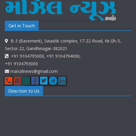
Get in Touch
B-3 (Basement), Swastik complex, 17-22 Road, Nr.Gh-5,
Sector-22, Gandhinagar-382021
+91 9104795000, +91 9104794000,
+91 9104793000
manzilnews@gmail.com
Direction to Us