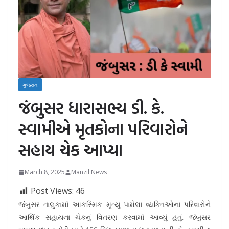
ગુજરાત
જંબુસર ધારાસભ્ય ડી. કે.
સ્વામીએ મૃતકોના પરિવારોને
સહાય ચેક આપ્યા
March 8, 2025
Manzil News
Post Views:
46
જંબુસર તાલુકામાં આકસ્મિક મૃત્યુ પામેલા વ્યક્તિઓના પરિવારોને
આર્થિક સહાયના ચેકનું વિતરણ કરવામાં આવ્યું હતું. જંબુસર