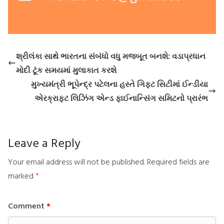
શ્રીલંકા સાથે ભારતના સંબંધો વધુ મજબૂત બનશે: વડાપ્રધાન
મોદી ટૂંક સમયમાં મુલાકાત કરશે
મુખ્યમંત્રી ભૂપેન્દ્ર પટેલના હસ્તે ગિફ્ટ સિટીમાં ઈન્ડીયા
એરક્રાફ્ટ લિઝિંગ એન્ડ ફાઈનાન્સિંગ સમિટનો પ્રારંભ
Leave a Reply
Your email address will not be published.
Required fields are
marked
*
Comment
*