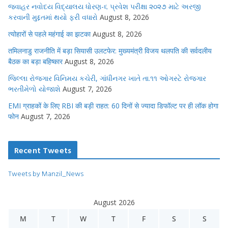
જવાહર નવોદય વિદ્યાલય ધોરણ-૬ પ્રવેશ પરીક્ષા ૨૦૨૭ માટે અરજી
કરવાની મુદ્દતમાં થયો ફરી વધારો
August 8, 2026
त्योहारों से पहले महंगाई का झटका
August 8, 2026
तमिलनाडु राजनीति में बड़ा सियासी उलटफेर: मुख्यमंत्री विजय थलपति की सर्वदलीय
बैठक का बड़ा बहिष्कार
August 8, 2026
જિલ્લા રોજગાર વિનિમય કચેરી, ગાંધીનગર ખાતે તા.૧૧ ઓગસ્ટે રોજગાર
ભરતીમેળો યોજાશે
August 7, 2026
EMI ग्राहकों के लिए RBI की बड़ी राहत: 60 दिनों से ज्यादा डिफॉल्ट पर ही लॉक होगा
फोन
August 7, 2026
Recent Tweets
Tweets by Manzil_News
August 2026
M
T
W
T
F
S
S