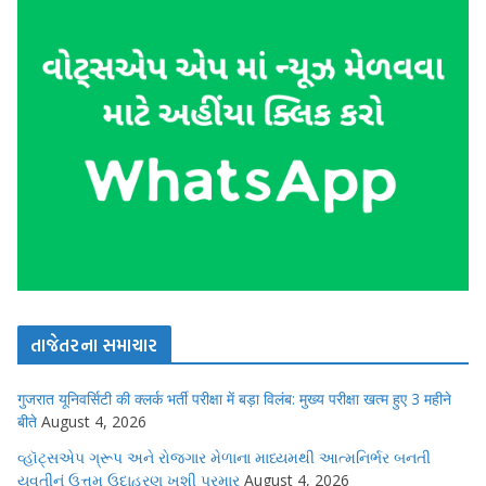
તાજેતરના સમાચાર
गुजरात यूनिवर्सिटी की क्लर्क भर्ती परीक्षा में बड़ा विलंब: मुख्य परीक्षा खत्म हुए 3 महीने
बीते
August 4, 2026
વ્હૉટ્સએપ ગ્રૂપ અને રોજગાર મેળાના માધ્યમથી આત્મનિર્ભર બનતી
યુવતીનું ઉત્તમ ઉદાહરણ ખુશી પરમાર
August 4, 2026