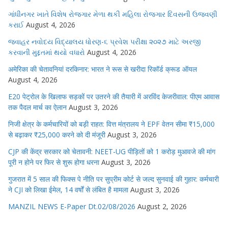
ગાંધીનગર ખાતે વિશેષ રોજગાર મેળા થકી મહિલા રોજગાર દિવસની ઉજવણી
કરાઈ
August 4, 2026
જવાહર નવોદય વિદ્યાલય ધોરણ-૬ પ્રવેશ પરીક્ષા ૨૦૨૭ માટે અરજી
કરવાની મુદ્દતમાં થયો વધારો
August 4, 2026
अमेरिका की चेतावनियां दरकिनार: भारत ने रूस से खरीदा रिकॉर्ड क्रूड ऑयल
August 4, 2026
E20 पेट्रोल के खिलाफ सड़कों पर उतरने की तैयारी में अरविंद केजरीवाल: पीएम आवास
तक पैदल मार्च का ऐलान
August 3, 2026
निजी क्षेत्र के कर्मचारियों को बड़ी राहत: वित्त मंत्रालय ने EPF वेतन सीमा ₹15,000
से बढ़ाकर ₹25,000 करने को दी मंजूरी
August 3, 2026
CJP की केंद्र सरकार को चेतावनी: NEET-UG पीड़ितों को 1 करोड़ मुआवजे की मांग
पूरी न होने पर फिर से शुरू होगा धरना
August 3, 2026
गुजरात में 5 साल की फिक्स पे नीति पर सुप्रीम कोर्ट से जल्द सुनवाई की गुहार: कर्मचारी
ने CJI को लिखा ईमेल, 14 वर्षों से लंबित है मामला
August 3, 2026
MANZIL NEWS E-Paper Dt.02/08/2026
August 2, 2026