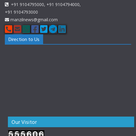
+91 9104795000, +91 9104794000,
+91 9104793000
manzilnews@gmail.com
Direction to Us
Our Visitor