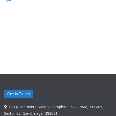
Get in Touch
B-3 (Basement), Swastik complex, 17-22 Road, Nr.Gh-5,
Sector-22, Gandhinagar-382021