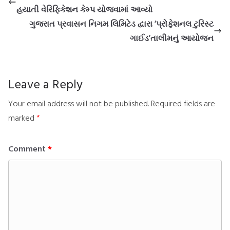
હયાતી વેરિફિકેશન કેમ્પ યોજવામાં આવ્યો
ગુજરાત પ્રવાસન નિગમ લિમિટેડ દ્વારા ‘પ્રોફેશનલ ટુરિસ્ટ
ગાઈડ’તાલીમનું આયોજન
Leave a Reply
Your email address will not be published.
Required fields are
marked
*
Comment
*