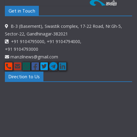
Get in Touch
B-3 (Basement), Swastik complex, 17-22 Road, Nr.Gh-5,
Sector-22, Gandhinagar-382021
+91 9104795000, +91 9104794000,
+91 9104793000
manzilnews@gmail.com
Direction to Us