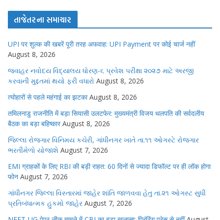
તાજેતરના સમાચાર
UPI पर शुल्क की खबरें पूरी तरह अफवाह: UPI Payment पर कोई चार्ज नहीं
August 8, 2026
જવાહર નવોદય વિદ્યાલય ધોરણ-૬ પ્રવેશ પરીક્ષા ૨૦૨૭ માટે અરજી
કરવાની મુદ્દતમાં થયો ફરી વધારો
August 8, 2026
त्योहारों से पहले महंगाई का झटका
August 8, 2026
तमिलनाडु राजनीति में बड़ा सियासी उलटफेर: मुख्यमंत्री विजय थलपति की सर्वदलीय
बैठक का बड़ा बहिष्कार
August 8, 2026
જિલ્લા રોજગાર વિનિમય કચેરી, ગાંધીનગર ખાતે તા.૧૧ ઓગસ્ટે રોજગાર
ભરતીમેળો યોજાશે
August 7, 2026
EMI ग्राहकों के लिए RBI की बड़ी राहत: 60 दिनों से ज्यादा डिफॉल्ट पर ही लॉक होगा
फोन
August 7, 2026
ગાંધીનગર જિલ્લા વિસ્તારમાં જાહેર શાંતિ જાળવવા હેતુ તા.૨૧ ઓગસ્ટ સુધી
પ્રતિબંધાત્મક હુકમો જાહેર
August 7, 2026
NEET-UG पेपर लीक मामले में CBI का बड़ा खुलासा: प्रिंटिंग प्रेस से नहीं
August