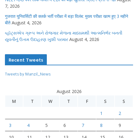
7, 2026
गुजरात यूनिवर्सिटी की क्लर्क भर्ती परीक्षा में बड़ा विलंब: मुख्य परीक्षा खत्म हुए 3 महीने
बीते
August 4, 2026
વ્હૉટ્સએપ ગ્રૂપ અને રોજગાર મેળાના માધ્યમથી આત્મનિર્ભર બનતી
યુવતીનું ઉત્તમ ઉદાહરણ ખુશી પરમાર
August 4, 2026
Recent Tweets
Tweets by Manzil_News
August 2026
M
T
W
T
F
S
S
1
2
3
4
5
6
7
8
9
10
11
12
13
14
15
16