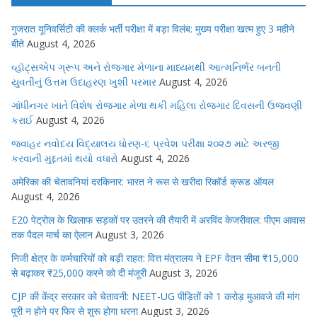
गुजरात यूनिवर्सिटी की क्लर्क भर्ती परीक्षा में बड़ा विलंब: मुख्य परीक्षा खत्म हुए 3 महीने
बीते
August 4, 2026
વ્હૉટ્સએપ ગ્રૂપ અને રોજગાર મેળાના માધ્યમથી આત્મનિર્ભર બનતી
યુવતીનું ઉત્તમ ઉદાહરણ ખુશી પરમાર
August 4, 2026
ગાંધીનગર ખાતે વિશેષ રોજગાર મેળા થકી મહિલા રોજગાર દિવસની ઉજવણી
કરાઈ
August 4, 2026
જવાહર નવોદય વિદ્યાલય ધોરણ-૬ પ્રવેશ પરીક્ષા ૨૦૨૭ માટે અરજી
કરવાની મુદ્દતમાં થયો વધારો
August 4, 2026
अमेरिका की चेतावनियां दरकिनार: भारत ने रूस से खरीदा रिकॉर्ड क्रूड ऑयल
August 4, 2026
E20 पेट्रोल के खिलाफ सड़कों पर उतरने की तैयारी में अरविंद केजरीवाल: पीएम आवास
तक पैदल मार्च का ऐलान
August 3, 2026
निजी क्षेत्र के कर्मचारियों को बड़ी राहत: वित्त मंत्रालय ने EPF वेतन सीमा ₹15,000
से बढ़ाकर ₹25,000 करने को दी मंजूरी
August 3, 2026
CJP की केंद्र सरकार को चेतावनी: NEET-UG पीड़ितों को 1 करोड़ मुआवजे की मांग
पूरी न होने पर फिर से शुरू होगा धरना
August 3, 2026