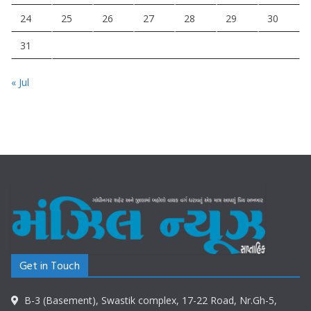
24
25
26
27
28
29
30
31
« Jul
Get in Touch
B-3 (Basement), Swastik complex, 17-22 Road, Nr.Gh-5,