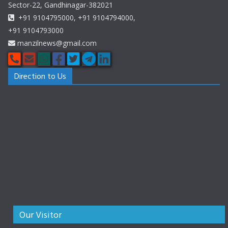
Sector-22, Gandhinagar-382021
+91 9104795000, +91 9104794000,
+91 9104793000
manzilnews@gmail.com
Direction to Us
Our Visitor