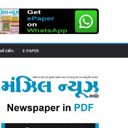
ધર્મ દર્શન
E-PAPER