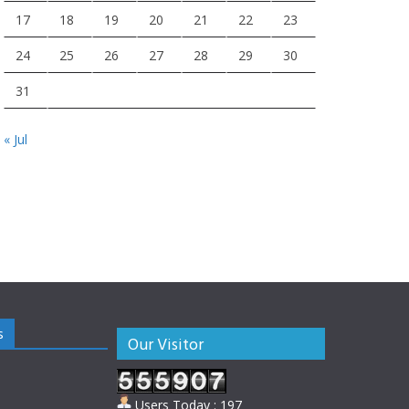
17
18
19
20
21
22
23
24
25
26
27
28
29
30
31
« Jul
s
Our Visitor
Users Today : 197