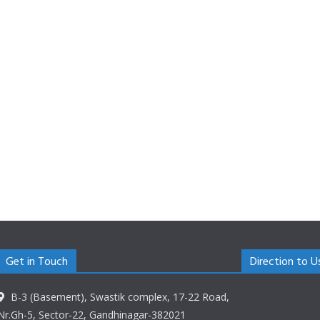
Get in Touch
Direction to U
B-3 (Basement), Swastik complex, 17-22 Road,
Nr.Gh-5, Sector-22, Gandhinagar-382021