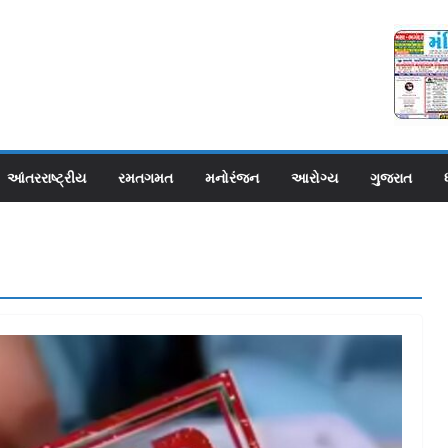
આંતરરાષ્ટ્રીય
રમતગમત
મનોરંજન
આરોગ્ય
ગુજરાત