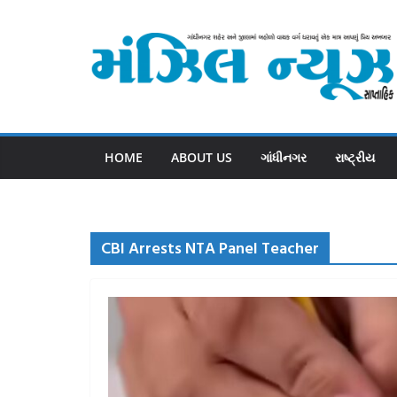
Skip
to
content
HOME
ABOUT US
ગાંધીનગર
રાષ્ટ્રીય
CBI Arrests NTA Panel Teacher