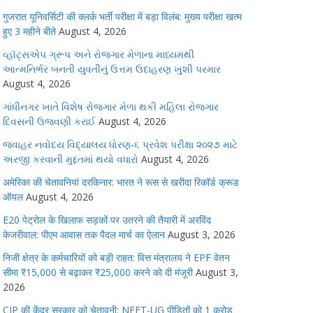
गुजरात यूनिवर्सिटी की क्लर्क भर्ती परीक्षा में बड़ा विलंब: मुख्य परीक्षा खत्म
हुए 3 महीने बीते
August 4, 2026
વ્હૉટ્સએપ ગ્રૂપ અને રોજગાર મેળાના માધ્યમથી
આત્મનિર્ભર બનતી યુવતીનું ઉત્તમ ઉદાહરણ ખુશી પરમાર
August 4, 2026
ગાંધીનગર ખાતે વિશેષ રોજગાર મેળા થકી મહિલા રોજગાર
દિવસની ઉજવણી કરાઈ
August 4, 2026
જવાહર નવોદય વિદ્યાલય ધોરણ-૬ પ્રવેશ પરીક્ષા ૨૦૨૭ માટે
અરજી કરવાની મુદ્દતમાં થયો વધારો
August 4, 2026
अमेरिका की चेतावनियां दरकिनार: भारत ने रूस से खरीदा रिकॉर्ड क्रूड
ऑयल
August 4, 2026
E20 पेट्रोल के खिलाफ सड़कों पर उतरने की तैयारी में अरविंद
केजरीवाल: पीएम आवास तक पैदल मार्च का ऐलान
August 3, 2026
निजी क्षेत्र के कर्मचारियों को बड़ी राहत: वित्त मंत्रालय ने EPF वेतन
सीमा ₹15,000 से बढ़ाकर ₹25,000 करने को दी मंजूरी
August 3,
2026
CJP की केंद्र सरकार को चेतावनी: NEET-UG पीड़ितों को 1 करोड़