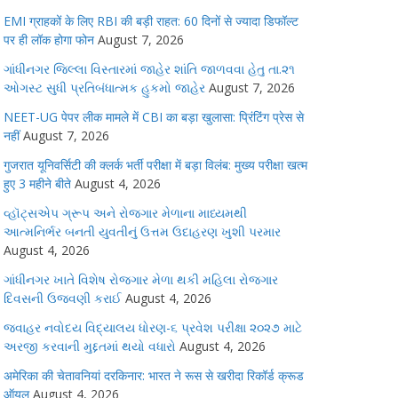
EMI ग्राहकों के लिए RBI की बड़ी राहत: 60 दिनों से ज्यादा डिफॉल्ट
पर ही लॉक होगा फोन
August 7, 2026
ગાંધીનગર જિલ્લા વિસ્તારમાં જાહેર શાંતિ જાળવવા હેતુ તા.૨૧
ઓગસ્ટ સુધી પ્રતિબંધાત્મક હુકમો જાહેર
August 7, 2026
NEET-UG पेपर लीक मामले में CBI का बड़ा खुलासा: प्रिंटिंग प्रेस से
नहीं
August 7, 2026
गुजरात यूनिवर्सिटी की क्लर्क भर्ती परीक्षा में बड़ा विलंब: मुख्य परीक्षा खत्म
हुए 3 महीने बीते
August 4, 2026
વ્હૉટ્સએપ ગ્રૂપ અને રોજગાર મેળાના માધ્યમથી
આત્મનિર્ભર બનતી યુવતીનું ઉત્તમ ઉદાહરણ ખુશી પરમાર
August 4, 2026
ગાંધીનગર ખાતે વિશેષ રોજગાર મેળા થકી મહિલા રોજગાર
દિવસની ઉજવણી કરાઈ
August 4, 2026
જવાહર નવોદય વિદ્યાલય ધોરણ-૬ પ્રવેશ પરીક્ષા ૨૦૨૭ માટે
અરજી કરવાની મુદ્દતમાં થયો વધારો
August 4, 2026
अमेरिका की चेतावनियां दरकिनार: भारत ने रूस से खरीदा रिकॉर्ड क्रूड
ऑयल
August 4, 2026