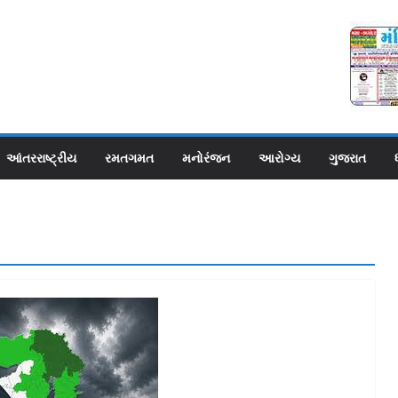
આંતરરાષ્ટ્રીય
રમતગમત
મનોરંજન
આરોગ્ય
ગુજરાત