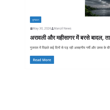
ગુજરાત
May 30, 2026
Manzil News
अरावली और महीसागर में बरसे बादल, तापम
गुजरात में पिछले कई दिनों से पड़ रही असहनीय गर्मी और उमस के
Read More