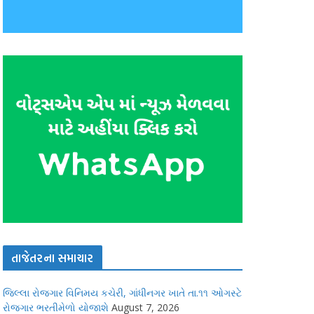
તાજેતરના સમાચાર
જિલ્લા રોજગાર વિનિમય કચેરી, ગાંધીનગર ખાતે તા.૧૧ ઓગસ્ટે
રોજગાર ભરતીમેળો યોજાશે
August 7, 2026