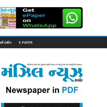
ધર્મ દર્શન
E-PAPER