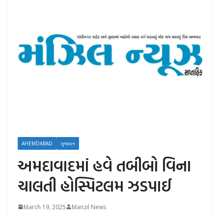
AHEMDABAD
ગુજરાત
અમદાવાદમાં હવે તબીબો વિના
ચાલતી હોસ્પિટલમ ઝડપાઈ
March 19, 2025
Manzil News