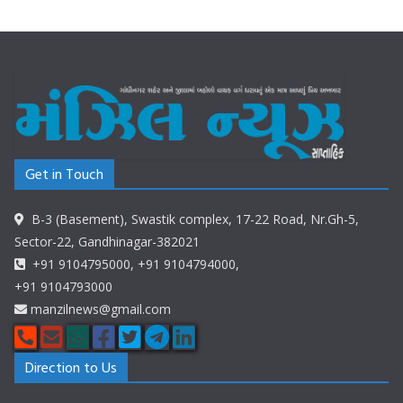
Get in Touch
B-3 (Basement), Swastik complex, 17-22 Road, Nr.Gh-5,
Sector-22, Gandhinagar-382021
+91 9104795000, +91 9104794000,
+91 9104793000
manzilnews@gmail.com
Direction to Us