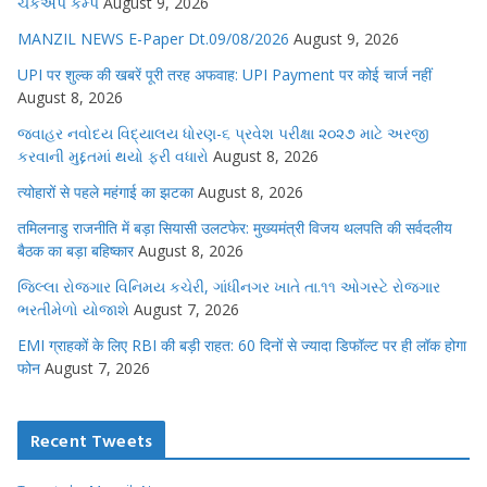
ચેકઅપ કેમ્પ
August 9, 2026
MANZIL NEWS E-Paper Dt.09/08/2026
August 9, 2026
UPI पर शुल्क की खबरें पूरी तरह अफवाह: UPI Payment पर कोई चार्ज नहीं
August 8, 2026
જવાહર નવોદય વિદ્યાલય ધોરણ-૬ પ્રવેશ પરીક્ષા ૨૦૨૭ માટે અરજી
કરવાની મુદ્દતમાં થયો ફરી વધારો
August 8, 2026
त्योहारों से पहले महंगाई का झटका
August 8, 2026
तमिलनाडु राजनीति में बड़ा सियासी उलटफेर: मुख्यमंत्री विजय थलपति की सर्वदलीय
बैठक का बड़ा बहिष्कार
August 8, 2026
જિલ્લા રોજગાર વિનિમય કચેરી, ગાંધીનગર ખાતે તા.૧૧ ઓગસ્ટે રોજગાર
ભરતીમેળો યોજાશે
August 7, 2026
EMI ग्राहकों के लिए RBI की बड़ी राहत: 60 दिनों से ज्यादा डिफॉल्ट पर ही लॉक होगा
फोन
August 7, 2026
Recent Tweets