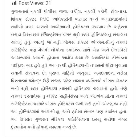
Post Views:
21
ગુજરાતમાં નકલી પોલીસ, જજ, વકીલ, નકલી કચેરી, ટોલનાકા,
શિક્ષક, ડૉક્ટર, PMO અધિકારીની ભરમાર વચ્ચે અમદાવાદમાંથી
તબીબો વગર ચાલતી આખેઆખી હોસ્પિટલ ઝડપાઇ છે. શહેરના
નરોડા વિસ્તારમાં રજિસ્ટ્રેશન વગર થ્રી સ્ટાર હોસ્પિટલનું સંચાલન
ચાલતું હતું. એટલું જ નહી બોગસ ડૉક્ટરે એ.એમ.સી.નું નકલી
સર્ટિફિકેટ પણ મેળવી લોકોના સ્વાસ્થ્ય સાથે ચેડા અને છેતરપિંડી
આચરવામાં આવતી હોવાના આક્ષેપ થયા છે. ખ્યાતિકાંડ કૌભાંડના
પર્દાફાશ બાદ હવે હવે આ નકલી હોસ્પિટલની તપાસમાં મોટા ખુલાસા
થવાની સંભાવના છે. પ્રાપ્ત માહિતી અનુસાર અમદાવાદના નરોડા
વિસ્તારમાં ધમેન્દ્ર ઉર્ફે સંજય પટેલ નામના વ્યક્તિએ બોગસ ડૉક્ટર
બની થ્રી સ્ટાર હોસ્પિટલ નામથી હોસ્પિટલ ચલાવતો હતો. તેણે
નકલી દસ્તાવેજ, ડુપ્લીકેટ સહી-સિક્કા અને એ.એમ.સી.ના નકલી
સર્ટિફિકેટના આધારે બોગસ હોસ્પિટલ ઉભી કરી હતી. એટલું જ નહી
આ હોસ્પિટલમાં આઇ.સી.યુ. અને ટ્રોમા સેન્ટર પણ કાર્યરત હતા.
આ ઉપરાંત ગુજરાત મેડિકલ કાઉન્સિલના ઇસ્યૂ થયેલા નંબર
દુરપયોગ કર્યો હોવાનું જાણવા મળ્યું છે.