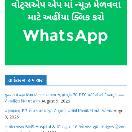
તાજેતરના સમાચાર
गुजरात में बड़ा शिक्षा घोटाला: मान्यता रद्द हो चुके 70 PTC कॉलेजों को गैरकानूनी रूप
से आवंटित किए गए छात्र
August 9, 2026
अहमदाबाद: PG के छत पर छात्रा से दुष्कर्म, आरोपी सिक्योरिटी गार्ड गिरफ्तार
August
9, 2026
ગાંધીનગરમાં BMS Hospital & ICU દ્વારા 16 ઓગસ્ટ સુધી નિઃશુલ્ક હેલ્થ