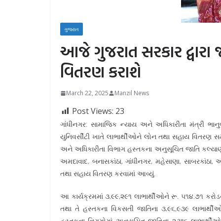
ગુજરાત
આજે ગુજરાત સરકાર દ્વારા જ
વિતરણ કરાશે
March 22, 2025
Manzil News
Post Views:
23
ગાંધીનગર: સામાજિક ન્યાય અને અધિકારીતા મંત્રી ભાનુ
યુનિવર્સીટી ખાતે લાભાર્થીઓને લોન તથા સહાય વિતરણ સમ
અને અધિકારીતા વિભાગ હસ્તકના અનુસૂચિત જાતિ કલ્યા
અમદાવાદ, બનાસકાંઠા, ગાંધીનગર, મહેસાણા, સાબરકાંઠ
તથા સહાય વિતરણ કરવામાં આવ્યું.
આ કાર્યક્રમમાં ૩,૯૯,૨૯૧ લાભાર્થીઓને રૂ. ૫૧૪.૭૧ કરોડ
તથા તે હસ્તકના વિકસતી જાતિના ૩,૯૬,૯૩૯ લાભાર્થી
હસ્તકના નિગમોમાં અનુસૂચિત જાતિના ૨૩૧૬ લાભાર્થીઓને