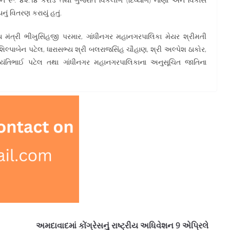
ં વિતરણ કરાયું હતું.
 મંત્રી ભીખુસિંહજી પરમાર, ગાંધીનગર મહાનગરપાલિકા મેયર શ્રીમતી
શિલ્પાબેન પટેલ, ધારાસભ્ય શ્રી બલરાજસિંહ ચૌહાણ, શ્રી અલ્પેશ ઠાકોર,
ી જયંતિભાઈ પટેલ તથા ગાંધીનગર મહાનગરપાલિકાના અનુસૂચિત જાતિના
અમદાવાદમાં કોંગ્રેસનું રાષ્ટ્રીય અધિવેશન 9 એપ્રિલે