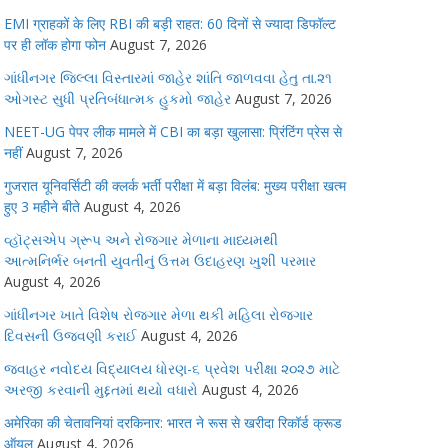
EMI ग्राहकों के लिए RBI की बड़ी राहत: 60 दिनों से ज्यादा डिफॉल्ट
पर ही लॉक होगा फोन
August 7, 2026
ગાંધીનગર જિલ્લા વિસ્તારમાં જાહેર શાંતિ જાળવવા હેતુ તા.૨૧
ઓગસ્ટ સુધી પ્રતિબંધાત્મક હુકમો જાહેર
August 7, 2026
NEET-UG पेपर लीक मामले में CBI का बड़ा खुलासा: प्रिंटिंग प्रेस से
नहीं
August 7, 2026
गुजरात यूनिवर्सिटी की क्लर्क भर्ती परीक्षा में बड़ा विलंब: मुख्य परीक्षा खत्म
हुए 3 महीने बीते
August 4, 2026
વ્હૉટ્સએપ ગ્રૂપ અને રોજગાર મેળાના માધ્યમથી
આત્મનિર્ભર બનતી યુવતીનું ઉત્તમ ઉદાહરણ ખુશી પરમાર
August 4, 2026
ગાંધીનગર ખાતે વિશેષ રોજગાર મેળા થકી મહિલા રોજગાર
દિવસની ઉજવણી કરાઈ
August 4, 2026
જવાહર નવોદય વિદ્યાલય ધોરણ-૬ પ્રવેશ પરીક્ષા ૨૦૨૭ માટે
અરજી કરવાની મુદ્દતમાં થયો વધારો
August 4, 2026
अमेरिका की चेतावनियां दरकिनार: भारत ने रूस से खरीदा रिकॉर्ड क्रूड
ऑयल
August 4, 2026