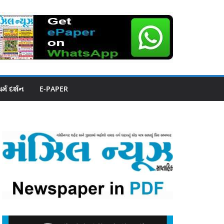
ધર્મ દર્શન
E-PAPER