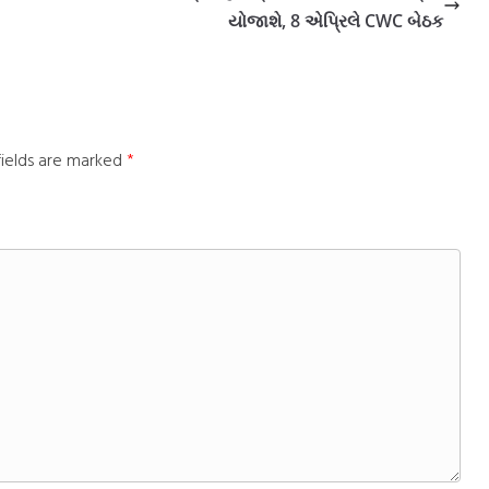
યોજાશે, 8 એપ્રિલે CWC બેઠક
fields are marked
*