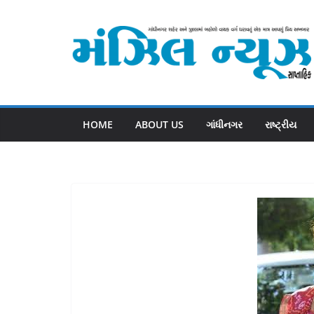
Skip
to
content
HOME
ABOUT US
ગાંધીનગર
રાષ્ટ્રીય