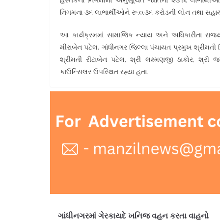
નિગમના ૩૬ લાભાર્થીઓને રૂ.૦.૩૬ કરોડની લોન તથા સહાયનુ
આ કાર્યક્રમમાં સામાજિક ન્યાય અને અધિકારીતા રાજ્ય
મીરાબેન પટેલ, ગાંધીનગર જિલ્લા પંચાયત પ્રમુખ શ્રીમતી 
શ્રીમતી રીટાબેન પટેલ, શ્રી લક્ષ્મણજી ઠાકોર, શ્ર
કાઉન્સિલર ઉપસ્થિત રહ્યા હતા.
ગાંધીનગરમાં ગેરકાયદે ખનિજ વહન કરતા વાહનો