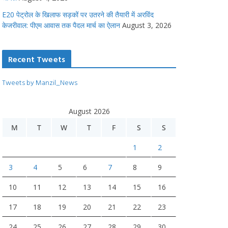
E20 पेट्रोल के खिलाफ सड़कों पर उतरने की तैयारी में अरविंद
केजरीवाल: पीएम आवास तक पैदल मार्च का ऐलान
August 3, 2026
Recent Tweets
Tweets by Manzil_News
August 2026
M
T
W
T
F
S
S
1
2
3
4
5
6
7
8
9
10
11
12
13
14
15
16
17
18
19
20
21
22
23
24
25
26
27
28
29
30