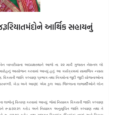
રૂરિયાતમંદોને આર્થિક સહાયનું
બેન બાબરીયાના અધ્યક્ષસ્થાને આજે તા. ૨૨ માર્ચે ગુજરાત નેશનલ લો
ારોહનું આયોજન કરવામાં આવ્યું હતું. આ કાર્યક્રમમાં સામાજિક ન્યાય
ણ, વિકસતી જાતિ કલ્યાણ પ્રભાગ તથા નિગમોના જુદી જુદી યોજનાઓના
ા, અરવલ્લી, ખેડા અને આણંદ એમ કુલ આઠ જિલ્લાના લાભાર્થીઓને લોન
ના લાભોનું વિતરણ કરવામાં આવ્યું. જેમાં નિયામક વિકસતી જાતિ કલ્યાણ
ઓને રૂ.૪૭૨.૨૧ કરોડ અને નિયામક અનુસૂચિત જાતિ કલ્યાણ તથા તે
 રૂ. ૪૨.૧૪ કરોડ તથા ગુજરાત વિકલાંગ (દિવ્યાંગ) નાણાં અને વિકાસ