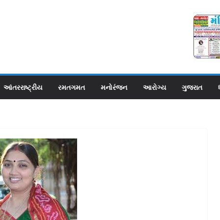
આંતરરાષ્ટ્રીય
રમતગમત
મનોરંજન
આરોગ્ય
ગુજરાત