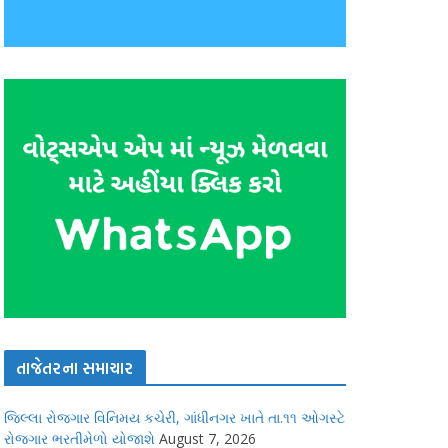
તાજેતરના સમાચાર
જિલ્લા રોજગાર વિનિમય કચેરી, ગાંધીનગર ખાતે તા.૧૧ ઓગસ્ટે
રોજગાર ભરતીમેળો યોજાશે
August 7, 2026