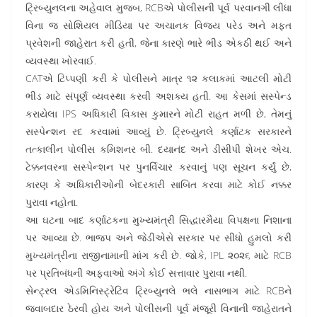
ટ્રિબ્યુનલના અહેવાલ મુજબ, RCBએ પોલીસની પૂર્વ પરવાનગી લીધા
વિના જ સોશિયલ મીડિયા પર અચાનક વિજય પરેડ અને મફત
પ્રવેશની જાહેરાત કરી હતી, જેના કારણે ભારે ભીડ એકઠી થઈ અને
વ્યવસ્થા ખોરવાઈ.
CATએ ટિપ્પણી કરી કે પોલીસને માત્ર ૧૨ કલાકમાં આટલી મોટી
ભીડ માટે સંપૂર્ણ વ્યવસ્થા કરવી અશક્ય હતી. આ કેસમાં સસ્પેન્ડ
કરાયેલા IPS અધિકારી વિકાસ કુમારને મોટી રાહત મળી છે, તેમનું
સસ્પેન્શન રદ કરવામાં આવ્યું છે. ટ્રિબ્યુનલે કર્ણાટક સરકારને
તત્કાલીન પોલીસ કમિશનર બી. દયાનંદ અને ડીસીપી શેખર એચ.
ટેક્કનવરના સસ્પેન્શન પર પુનર્વિચાર કરવાનું પણ સૂચન કર્યું છે,
કારણ કે અધિકારીઓની બેદરકારી સાબિત કરવા માટે કોઈ નક્કર
પુરાવા નહોતા.
આ ઘટના બાદ કર્ણાટકના મુખ્યમંત્રી સિદ્ધારમૈયા વિપક્ષના નિશાના
પર આવ્યા છે. ભાજપ અને જેડીએસે સરકાર પર સીધો હુમલો કરી
મુખ્યમંત્રીના રાજીનામાની માંગ કરી છે. જોકે, IPL ૨૦૨૬ માટે RCB
પર પ્રતિબંધની અફવાઓ અંગે કોઈ સત્તાવાર પુરાવા નથી.
સેન્ટ્રલ એડમિનિસ્ટ્રેટિવ ટ્રિબ્યુનલે ભલે નાસભાગ માટે RCBને
જવાબદાર ઠેરવી હોય અને પોલીસની પૂર્વ મંજૂરી વિનાની જાહેરાતને