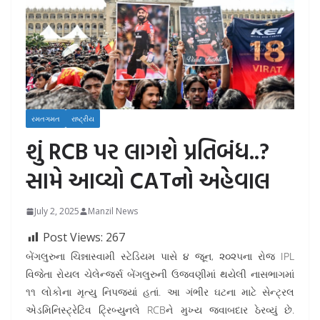
રમતગમત
રાષ્ટ્રીય
શું RCB પર લાગશે પ્રતિબંધ..?
સામે આવ્યો CATનો અહેવાલ
July 2, 2025
Manzil News
Post Views:
267
બેંગલુરુના ચિન્નાસ્વામી સ્ટેડિયમ પાસે ૪ જૂન, ૨૦૨૫ના રોજ IPL
વિજેતા રોયલ ચેલેન્જર્સ બેંગલુરુની ઉજવણીમાં થયેલી નાસભાગમાં
૧૧ લોકોના મૃત્યુ નિપજ્યાં હતાં. આ ગંભીર ઘટના માટે સેન્ટ્રલ
એડમિનિસ્ટ્રેટિવ ટ્રિબ્યુનલે RCBને મુખ્ય જવાબદાર ઠેરવ્યું છે.