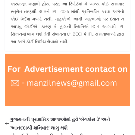
કારણભૂત ગણાવી હોય, પરંતુ આ રિપોર્ટમાં કે અન્ય કોઈ સત્તાવાર
સ્ત્રોત તરફથી RCBને IPL 2026 માંથી પ્રતિબંધિત કરવા અંગેનો
કોઈ નિર્દેશ મળ્યો નથી. ચાહકોએ આવી અફવાઓ પર ધ્યાન ન
આપવું જોઈએ, કારણ કે હાલની સ્થિતિએ RCB આગામી IPL
સિઝનમાં ભાગ લેશે તેવી સંભાવના છે. BCCI કે IPL સત્તાવાળાઓ દ્વારા
આ અંગે કોઈ નિર્ણય લેવાયો નથી.
ગુજરાતની પ્રાથમિક શાળાઓમાં હવે ‘બેગલેસ ડે’ અને
‘આનંદદાયી શનિવાર’ લાગુ થશે