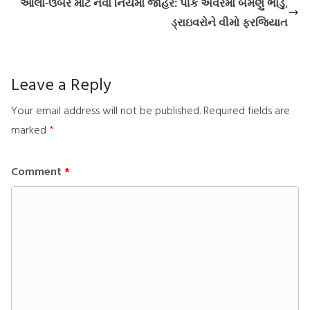
ઓલા-ઉબેર માટે નવા નિયમો જાહેર: પીક અવરમાં બમણું ભાડું,
ડ્રાઇવરોને વીમો ફરજિયાત
Leave a Reply
Your email address will not be published.
Required fields are
marked
*
Comment
*