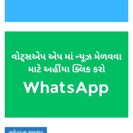
તાજેતરના સમાચાર