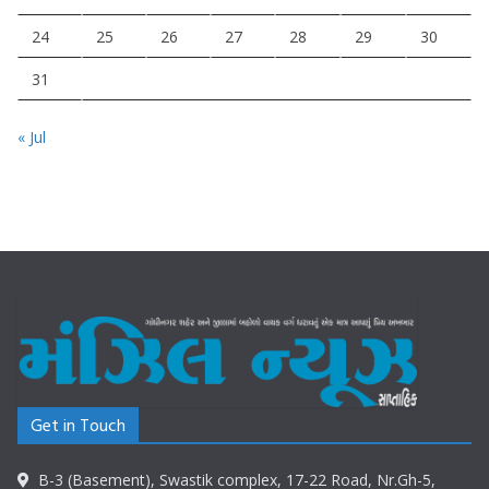
24
25
26
27
28
29
30
31
« Jul
Get in Touch
B-3 (Basement), Swastik complex, 17-22 Road, Nr.Gh-5,