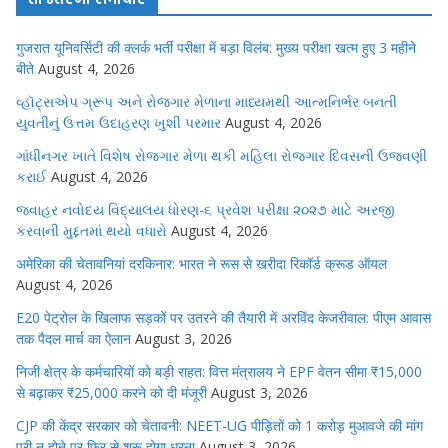
गुजरात यूनिवर्सिटी की क्लर्क भर्ती परीक्षा में बड़ा विलंब: मुख्य परीक्षा खत्म हुए 3 महीने
बीते
August 4, 2026
વ્હૉટ્સએપ ગ્રૂપ અને રોજગાર મેળાના માધ્યમથી આત્મનિર્ભર બનતી
યુવતીનું ઉત્તમ ઉદાહરણ ખુશી પરમાર
August 4, 2026
ગાંધીનગર ખાતે વિશેષ રોજગાર મેળા થકી મહિલા રોજગાર દિવસની ઉજવણી
કરાઈ
August 4, 2026
જવાહર નવોદય વિદ્યાલય ધોરણ-૬ પ્રવેશ પરીક્ષા ૨૦૨૭ માટે અરજી
કરવાની મુદ્દતમાં થયો વધારો
August 4, 2026
अमेरिका की चेतावनियां दरकिनार: भारत ने रूस से खरीदा रिकॉर्ड क्रूड ऑयल
August 4, 2026
E20 पेट्रोल के खिलाफ सड़कों पर उतरने की तैयारी में अरविंद केजरीवाल: पीएम आवास
तक पैदल मार्च का ऐलान
August 3, 2026
निजी क्षेत्र के कर्मचारियों को बड़ी राहत: वित्त मंत्रालय ने EPF वेतन सीमा ₹15,000
से बढ़ाकर ₹25,000 करने को दी मंजूरी
August 3, 2026
CJP की केंद्र सरकार को चेतावनी: NEET-UG पीड़ितों को 1 करोड़ मुआवजे की मांग
पूरी न होने पर फिर से शुरू होगा धरना
August 3, 2026