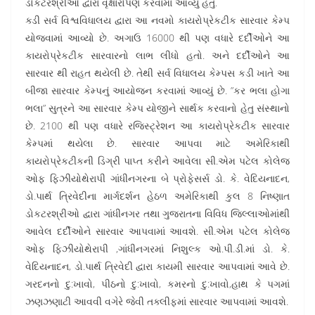
ડોકટરશ્રીઓ દ્વારા વૃક્ષારોપણ કરવામાં આવ્યું હતું.
ક્ડી સર્વ વિશ્વવિધાલય દ્વારા આ નવમો કાયરોપ્રેકટીક સારવાર કેમ્પ
યોજવામાં આવ્યો છે. અગાઉ 16000 થી પણ વધારે દર્દીઓને આ
કાયરોપ્રેકટીક સારવારનો લાભ લીધો હતો. અને દર્દીઓને આ
સારવાર થી રાહત થયેલી છે. તેથી સર્વ વિધાલય કેમ્પસ કડી ખાતે આ
બીજા સારવાર કેમ્પનું આયોજન કરવામાં આવ્યું છે. ”કર ભલા હોગા
ભલા” સુત્રને આ સારવાર કેમ્પ યોજીને સાર્થક કરવાનો હેતુ સંસ્થાનો
છે. 2100 થી પણ વધારે રજિસ્ટ્રેશન આ કાયરોપ્રેકટીક સારવાર
કેમ્પમાં થયેલા છે. સારવાર આપવા માટે અમેરિકાથી
કાયરોપ્રેકટીકની ડિગ્રી પાપ્ત કરીને આવેલા સી.એમ પટેલ કોલેજ
ઓફ ફિઝીયોથેરાપી ગાંધીનગરના બે પ્રોફેસર્સ ડો. કે. વેદિયનાદન,
ડો.પાર્થ ત્રિવેદીના માર્ગદર્શન હેઠળ અમેરિકાથી કુલ 8 નિષ્ણાત
ડોકટરશ્રીઓ દ્વારા ગાંધીનગર તથા ગુજરાતના વિવિધ જિલ્લાઓમાંથી
આવેલ દર્દીઓને સારવાર આપવામાં આવશે. સી.એમ પટેલ કોલેજ
ઓફ ફિઝીયોથેરાપી ,ગાંધીનગરમાં નિશુલ્ક ઓ.પી.ડી.માં ડો. કે.
વેદિયનાદન, ડો.પાર્થ ત્રિવેદી દ્વારા કાયમી સારવાર આપવામાં આવે છે.
ગરદનનો દુ:ખાવો, પીઠનો દુ:ખાવો, કમરનો દુ:ખાવો,હાથ કે પગમાં
ઝણઝણાટી આવવી વગેરે જેવી તક્લીફમાં સારવાર આપવામાં આવશે.