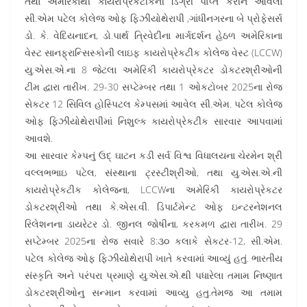
તથા અમેરિકાથી કાયરોપ્રેકટીકની ડિગ્રી પાપ્ત કરીને આવેલા
સી.એમ પટેલ કોલેજ ઓફ ફિઝીયોથેરાપી ,ગાંધીનગરના બે પ્રોફેસર્સ
ડો. કે. વેદિયનાદન, ડો.પાર્થ ત્રિવેદીના માર્ગદર્શન હેઠળ અમેરિકાના
વેસ્ટ સાનફ્રાન્સિસ્કોની લાઇફ કાયરોપ્રેકટીક કોલેજ વેસ્ટ (LCCW)
યુ.એસ.એ.ના 8 જેટલા અમેરિકી કાયરોપ્રેકટર ડોકટરશ્રીઓની
ટીમ દ્વારા તારીખ. 29-30 સપ્ટેમ્બર તથા 1 ઓકટોબર 2025ના રોજ
સેકટર 12 સિવિલ હોસ્પિટલ કેમ્પસમાં આવેલ સી.એમ. પટેલ કોલેજ
ઓફ ફિઝીયોથેરાપીમાં નિશુલ્ક કાયરોપ્રેકટીક સારવાર આપવામાં
આવશે.
આ સારવાર કેમ્પનું ઉદ્ ઘાટન કડી સર્વ વિશ્વ વિધાલયના ચેરમેન શ્રી
વલ્લભભાઇ પટેલ, સંસ્થાના ટ્રસ્ટીશ્રીઓ, તથા યુ.એસ.એ.ની
કાયરોપ્રેકટીક કોલેજના, LCCWના અમેરિકી કાયરોપ્રેકટર
ડોકટરશ્રીઓ તથા કે.એસ.વી. ડિપાર્ટમેન્ટ ઓફ ઇન્ટરનેશનલ
રિલેશનના ડાયરેટર ડો. જીનલ જોષીના, કરકમળ દ્વારા તારીખ. 29
સપ્ટેમ્બર 2025ના રોજ સવારે 8:૩૦ કલાકે સેકટર-12, સી.એમ.
પટેલ કોલેજ ઓફ ફિઝીયોથેરાપી ખાતે કરવામાં આવ્યું હતું. ભારતીય
સંસ્કૃતિ અને પરંપરા પ્રમાણે યુ.એસ.એ.થી પધારેલા તમામ નિષ્ણાત
ડોકટરશ્રીઓનુ સન્માન કરવામાં આવ્યુ હતુ.તેમજ આ તમામ