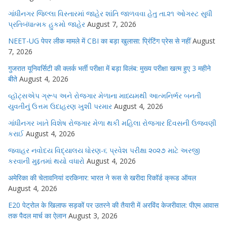
ગાંધીનગર જિલ્લા વિસ્તારમાં જાહેર શાંતિ જાળવવા હેતુ તા.૨૧ ઓગસ્ટ સુધી
પ્રતિબંધાત્મક હુકમો જાહેર
August 7, 2026
NEET-UG पेपर लीक मामले में CBI का बड़ा खुलासा: प्रिंटिंग प्रेस से नहीं
August
7, 2026
गुजरात यूनिवर्सिटी की क्लर्क भर्ती परीक्षा में बड़ा विलंब: मुख्य परीक्षा खत्म हुए 3 महीने
बीते
August 4, 2026
વ્હૉટ્સએપ ગ્રૂપ અને રોજગાર મેળાના માધ્યમથી આત્મનિર્ભર બનતી
યુવતીનું ઉત્તમ ઉદાહરણ ખુશી પરમાર
August 4, 2026
ગાંધીનગર ખાતે વિશેષ રોજગાર મેળા થકી મહિલા રોજગાર દિવસની ઉજવણી
કરાઈ
August 4, 2026
જવાહર નવોદય વિદ્યાલય ધોરણ-૬ પ્રવેશ પરીક્ષા ૨૦૨૭ માટે અરજી
કરવાની મુદ્દતમાં થયો વધારો
August 4, 2026
अमेरिका की चेतावनियां दरकिनार: भारत ने रूस से खरीदा रिकॉर्ड क्रूड ऑयल
August 4, 2026
E20 पेट्रोल के खिलाफ सड़कों पर उतरने की तैयारी में अरविंद केजरीवाल: पीएम आवास
तक पैदल मार्च का ऐलान
August 3, 2026