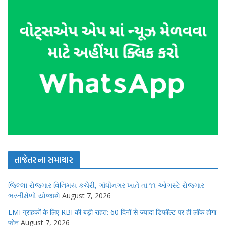
તાજેતરના સમાચાર
જિલ્લા રોજગાર વિનિમય કચેરી, ગાંધીનગર ખાતે તા.૧૧ ઓગસ્ટે રોજગાર
ભરતીમેળો યોજાશે
August 7, 2026
EMI ग्राहकों के लिए RBI की बड़ी राहत: 60 दिनों से ज्यादा डिफॉल्ट पर ही लॉक होगा
फोन
August 7, 2026