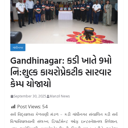
ગાંધીનગર
Gandhinagar: કડી ખાતે 9મો
નિ:શુલ્ક કાયરોપ્રેકટીક સારવાર
કેમ્પ યોજાયો
September 30, 2025
Manzil News
Post Views:
54
સર્વ વિદ્યાલય કેળવણી મંડળ – કડી ગાંધીનગર સંચાલિત ક્ડી સર્વ
વિશ્વવિધાલયની સંલગ્ન, ડિપાર્ટમેન્ટ ઓફ ઇન્ટરનેશનલ રિલેશન,