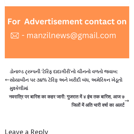
ડોનાલ્ડ ટ્રમ્પની ‘ટેરિફ દાદાગીરી’નો ચીનનો વળતો જવાબ:
સોયાબીન પર ૩૪% ટેરિફ અને ખરીદી બંધ, અમેરિકન ખેડૂતો
મુશ્કેલીમાં
नवरात्रि पर बारिश का कहर जारी: गुजरात में ४ इंच तक बारिश, आज ७
जिलों में अति भारी वर्षा का अलर्ट
Leave a Reply