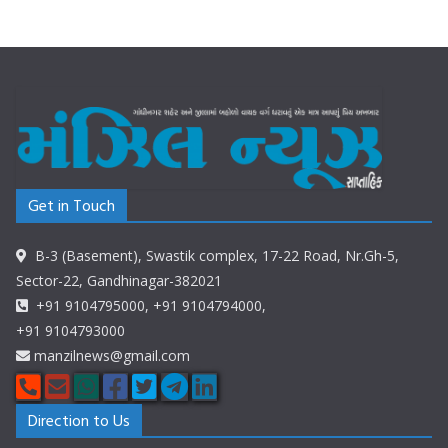
Get in Touch
B-3 (Basement), Swastik complex, 17-22 Road, Nr.Gh-5,
Sector-22, Gandhinagar-382021
+91 9104795000, +91 9104794000,
+91 9104793000
manzilnews@gmail.com
Direction to Us