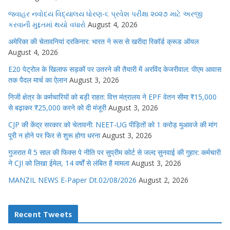
જવાહર નવોદય વિદ્યાલય ધોરણ-૬ પ્રવેશ પરીક્ષા ૨૦૨૭ માટે અરજી
કરવાની મુદ્દતમાં થયો વધારો
August 4, 2026
अमेरिका की चेतावनियां दरकिनार: भारत ने रूस से खरीदा रिकॉर्ड क्रूड ऑयल
August 4, 2026
E20 पेट्रोल के खिलाफ सड़कों पर उतरने की तैयारी में अरविंद केजरीवाल: पीएम आवास
तक पैदल मार्च का ऐलान
August 3, 2026
निजी क्षेत्र के कर्मचारियों को बड़ी राहत: वित्त मंत्रालय ने EPF वेतन सीमा ₹15,000
से बढ़ाकर ₹25,000 करने को दी मंजूरी
August 3, 2026
CJP की केंद्र सरकार को चेतावनी: NEET-UG पीड़ितों को 1 करोड़ मुआवजे की मांग
पूरी न होने पर फिर से शुरू होगा धरना
August 3, 2026
गुजरात में 5 साल की फिक्स पे नीति पर सुप्रीम कोर्ट से जल्द सुनवाई की गुहार: कर्मचारी
ने CJI को लिखा ईमेल, 14 वर्षों से लंबित है मामला
August 3, 2026
MANZIL NEWS E-Paper Dt.02/08/2026
August 2, 2026
Recent Tweets