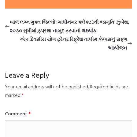
બાળ લગ્ન મુક્ત જિલ્લો: ગાંધીનગર કલેક્ટરની જાગૃતિ ઝુંબેશ,
૨૦૩૦ સુધીમાં કુપ્રથા નાબૂદ કરવાનો લક્ષ્યાંક
એક દિવસીય યોગ ટ્રેનર રિફ્રેશ તાલીમ કેમ્પસનું સફળ
આયોજન
Leave a Reply
Your email address will not be published.
Required fields are
marked
*
Comment
*