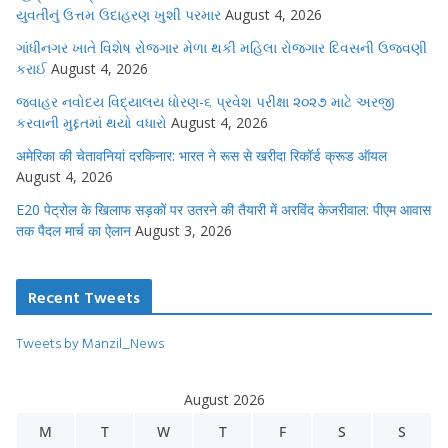
યુવતીનું ઉત્તમ ઉદાહરણ ખુશી પરમાર
August 4, 2026
ગાંધીનગર ખાતે વિશેષ રોજગાર મેળા થકી મહિલા રોજગાર દિવસની ઉજવણી
કરાઈ
August 4, 2026
જવાહર નવોદય વિદ્યાલય ધોરણ-૬ પ્રવેશ પરીક્ષા ૨૦૨૭ માટે અરજી
કરવાની મુદ્દતમાં થયો વધારો
August 4, 2026
अमेरिका की चेतावनियां दरकिनार: भारत ने रूस से खरीदा रिकॉर्ड क्रूड ऑयल
August 4, 2026
E20 पेट्रोल के खिलाफ सड़कों पर उतरने की तैयारी में अरविंद केजरीवाल: पीएम आवास
तक पैदल मार्च का ऐलान
August 3, 2026
Recent Tweets
Tweets by Manzil_News
August 2026
M
T
W
T
F
S
S