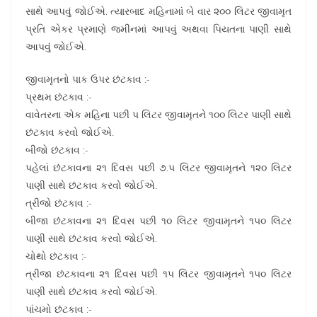
સાથે આપવું જોઈએ. ત્યારબાદ મહિનામાં બે વાર ૨૦૦ લિટર જીવામૃત
પ્રતિ એકર પ્રમાણે જમીનમાં આપવું અથવા પિયતના પાણી સાથે
આપવું જોઈએ.
જીવામૃતનો પાક ઉપર છંટકાવ :-
પ્રથમ છંટકાવ :-
વાવેતરના એક મહિના પછી ૫ લિટર જીવામૃતને ૧૦૦ લિટર પાણી સાથે
છંટકાવ કરવો જોઈએ.
બીજો છંટકાવ :-
પહેલાં છંટકાવના ૨૧ દિવસ પછી ૭.૫ લિટર જીવામૃતને ૧૨૦ લિટર
પાણી સાથે છંટકાવ કરવો જોઈએ.
ત્રીજો છંટકાવ :-
બીજા છંટકાવના ૨૧ દિવસ પછી ૧૦ લિટર જીવામૃતને ૧૫૦ લિટર
પાણી સાથે છંટકાવ કરવો જોઈએ.
ચોથો છંટકાવ :-
ત્રીજા છંટકાવના ૨૧ દિવસ પછી ૧૫ લિટર જીવામૃતને ૧૫૦ લિટર
પાણી સાથે છંટકાવ કરવો જોઈએ.
પાંચમો છંટકાવ :-