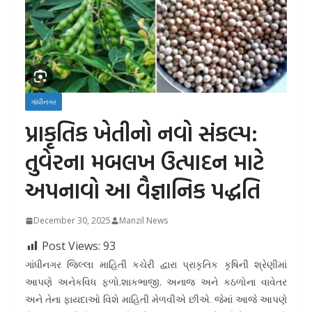
ગાંધીનગર
પ્રાકૃતિક ખેતીનો નવો સંકલ્પ:
તુવેરના મબલખ ઉત્પાદન માટે
અપનાવો આ વૈજ્ઞાનિક પદ્ધતિ
December 30, 2025
Manzil News
Post Views:
93
ગાંધીનગર જિલ્લા માહિતી કચેરી દ્વારા પ્રાકૃતિક કૃષિની શ્રેણીમાં
આપણે અનેકવિધ ફળો,શાકભાજી, અનાજ અને કઠળોના વાવેતર
અને તેના ફાયદાઓ વિશે માહિતી મેળવીએ છીએ. જેમાં આજે આપણે