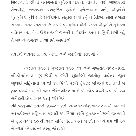
શિયાળામાં સૌની મનગમતી તુવેરના પાકના વાવતેર વિશે જાણકારી
મેળવીશું. રાજ્યમાં પ્રાકૃતિક કૃષિને પ્રોત્સાહન મળે, ખેડૂતોને
પ્રાકૃતિક કૃષિ માટે માર્ગદર્શન, સહાય મળી રહે તે ઉદ્દેશ્ય સાથે રાજ્ય
સરકાર સતત કાર્યરત છે. ત્યારે પ્રાકૃતિક ખેતી કરતાં ખેડૂતોને તુવેરનાં
વાવેતર તથાં તેનાં ઉછેર અંગે જરૂરી માર્ગદર્શન અને માહિતી મળી રહે
તે બાબતે વિગતવાર આપણે જાણીએ.
તુવેરનો વાવેતર સમય, અંતર અને જાતોની પસંદગી :-
ગુજરાત તુવેર-૧, ગુજરાત તુવેર-૧૦૧ અને ગુજરાત તુવેર -૧૦૩,
બી.ડી.એન.-૨, જી.જે.પી.-૧ જેવી સુધારેલી જાતોનું વાવેતર જુન
જુલાઈ મહિનામાં ૧૨ થી ૧૫ કિલો પ્રતિ હેક્ટર બીજનો દર રાખી બે
હાર વચ્ચે ૯૦ થી ૧૨૦ સેન્ટિમીટર અને બે છોડ વચ્ચે ૨૫ થી ૩૦
સેન્ટિમીટરે વાવેતર કરવું જોઈએ.
રવિ ઋતુ માટે તુવેરની ગુજરાત તુવેર-૧૦૨ જાતોનું વાવેતર સપ્ટેમ્બર થી
ઓક્ટોમ્બર મહિનામાં ૧૨ થી ૧૫ કિલો પ્રતિ હેક્ટર બીજનો દર રાખી
બે હાર વચ્ચે ૯૦ થી ૧૨૦ સેન્ટિમીટર અને બે છોડ વચ્ચે ૨૫ થી ૩૦
સેન્ટીમીટરે વાવેતર કરવું જોઈએ.