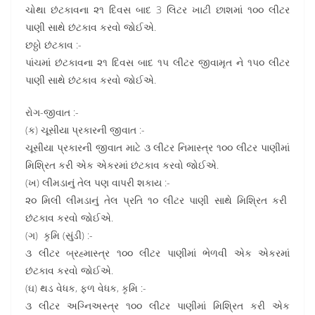
ચોથા છંટકાવના ૨૧ દિવસ બાદ 3 લિટર ખાટી છાશમાં ૧૦૦ લીટર
પાણી સાથે છંટકાવ કરવો જોઈએ.
છઠ્ઠો છંટકાવ :-
પાંચમાં છંટકાવના ૨૧ દિવસ બાદ ૧૫ લીટર જીવામૃત ને ૧૫૦ લીટર
પાણી સાથે છંટકાવ કરવો જોઈએ.
રોગ-જીવાત :-
(ક) ચૂસીયા પ્રકારની જીવાત :-
ચૂસીયા પ્રકારની જીવાત માટે ૩ લીટર નિમાસ્ત્ર ૧૦૦ લીટર પાણીમાં
મિશ્રિત કરી એક એકરમાં છંટકાવ કરવો જોઈએ.
(ખ) લીમડાનું તેલ પણ વાપરી શકાય :-
૨૦ મિલી લીમડાનું તેલ પ્રતિ ૧૦ લીટર પાણી સાથે મિશ્રિત કરી
છંટકાવ કરવો જોઈએ.
(ગ) કૃમિ (સુંડી) :-
૩ લીટર બ્રહ્માસ્ત્ર ૧૦૦ લીટર પાણીમાં ભેળવી એક એકરમાં
છંટકાવ કરવો જોઈએ.
(ઘ) થડ વેધક, ફળ વેધક, કૃમિ :-
૩ લીટર અગ્નિઅસ્ત્ર ૧૦૦ લીટર પાણીમાં મિશ્રિત કરી એક