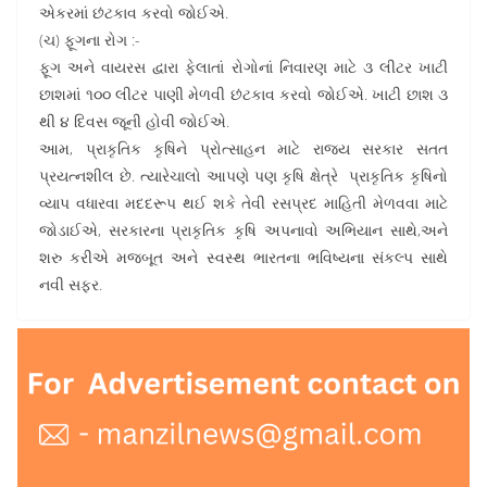
એકરમાં છંટકાવ કરવો જોઈએ.
(ચ) ફૂગના રોગ :-
ફૂગ અને વાયરસ દ્વારા ફેલાતાં રોગોનાં નિવારણ માટે ૩ લીટર ખાટી
છાશમાં ૧૦૦ લીટર પાણી મેળવી છંટકાવ કરવો જોઈએ. ખાટી છાશ ૩
થી ૪ દિવસ જૂની હોવી જોઈએ.
આમ, પ્રાકૃતિક કૃષિને પ્રોત્સાહન માટે રાજ્ય સરકાર સતત
પ્રયત્નશીલ છે. ત્યારેચાલો આપણે પણ કૃષિ ક્ષેત્રે પ્રાકૃતિક કૃષિનો
વ્યાપ વધારવા મદદરૂપ થઈ શકે તેવી રસપ્રદ માહિતી મેળવવા માટે
જોડાઈએ, સરકારના પ્રાકૃતિક કૃષિ અપનાવો અભિયાન સાથે,અને
શરુ કરીએ મજબૂત અને સ્વસ્થ ભારતના ભવિષ્યના સંકલ્પ સાથે
નવી સફર.