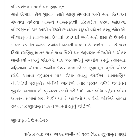
બીજ સંસ્કાર અને ઘન જીવામૃત :-
સારાં ઉગાવા, રોગ-જીવાત સામે રક્ષણ મેળવવા અને સારું ઉત્પાદન
મેળવવા તુવેરનાં બીજને બીજામૃતથી સંસ્કારીત કરવા જોઈએ.
બીજામૃતનો પટ આપી બીજને છાયડામાં સૂકવી વાવેતર કરવું જોઈએ.
બીજામૃતની માવજતથી ઉગાવો ઝડપથી અને સારો થાય છે ઉપરાંત
પાકને જમીન જન્ય રોગોથી બચાવી શકાય છે. વાવેતર સમયે ૧૦૦
કિલો છાણિયું ખાતર અને ૧૦૦ કિલો ઘન જીવામૃત ભેળવીને ૧ એકર
જમીનમાં નાખવું જોઈએ. પાક અવશેષોનું મલ્ચીંગ કરવું, ત્યારબાદ
મહિનામાં એકવાર જમીન ઉપર ૨૦૦ લિટર જીવામૃત પ્રતિ એકર
છાંટો અથવા જીવામૃત પાક ઉપર છાંટવું જોઈએ. રાસાયણિક
ખેતીમાંથી પ્રાકૃતિક ખેતીમાં આવીએ ત્યારે પ્રથમ વર્ષમાં જમીનને
જીવંત બનાવવાનો પ્રયત્ન કરવો જોઈએ. પાક લીધાં પહેલાં લીલાં
ખાતરના રૂપમાં શણ કે ઈકકડ કે કઠોળનો પાક લેવો જોઈએે. યોગ્ય
સમય પર જીવામૃત પાકને આપતાં રહેવું જોઈએ.
જીવામૃતનો ઉપયોગ :-
વાવેતર બાદ એક એકર જમીનમાં ૨૦૦ લિટર જીવામૃત પાણી