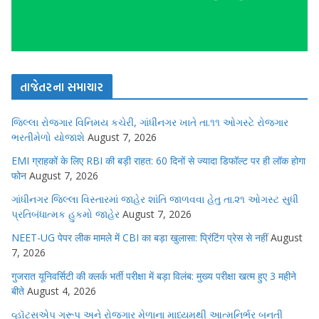
તાજેતરના સમાચાર
જિલ્લા રોજગાર વિનિમય કચેરી, ગાંધીનગર ખાતે તા.૧૧ ઓગસ્ટે રોજગાર
ભરતીમેળો યોજાશે
August 7, 2026
EMI ग्राहकों के लिए RBI की बड़ी राहत: 60 दिनों से ज्यादा डिफॉल्ट पर ही लॉक होगा
फोन
August 7, 2026
ગાંધીનગર જિલ્લા વિસ્તારમાં જાહેર શાંતિ જાળવવા હેતુ તા.૨૧ ઓગસ્ટ સુધી
પ્રતિબંધાત્મક હુકમો જાહેર
August 7, 2026
NEET-UG पेपर लीक मामले में CBI का बड़ा खुलासा: प्रिंटिंग प्रेस से नहीं
August
7, 2026
गुजरात यूनिवर्सिटी की क्लर्क भर्ती परीक्षा में बड़ा विलंब: मुख्य परीक्षा खत्म हुए 3 महीने
बीते
August 4, 2026
વ્હૉટ્સએપ ગ્રૂપ અને રોજગાર મેળાના માધ્યમથી આત્મનિર્ભર બનતી