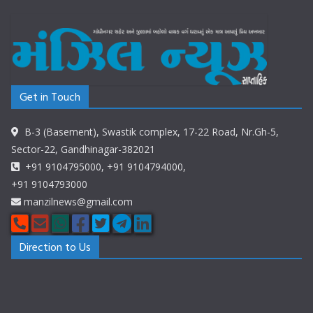
Get in Touch
B-3 (Basement), Swastik complex, 17-22 Road, Nr.Gh-5,
Sector-22, Gandhinagar-382021
+91 9104795000, +91 9104794000,
+91 9104793000
manzilnews@gmail.com
Direction to Us