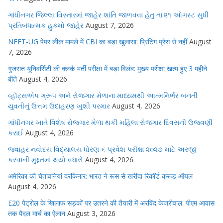
ગાંધીનગર જિલ્લા વિસ્તારમાં જાહેર શાંતિ જાળવવા હેતુ તા.૨૧ ઓગસ્ટ સુધી
પ્રતિબંધાત્મક હુકમો જાહેર
August 7, 2026
NEET-UG पेपर लीक मामले में CBI का बड़ा खुलासा: प्रिंटिंग प्रेस से नहीं
August
7, 2026
गुजरात यूनिवर्सिटी की क्लर्क भर्ती परीक्षा में बड़ा विलंब: मुख्य परीक्षा खत्म हुए 3 महीने
बीते
August 4, 2026
વ્હૉટ્સએપ ગ્રૂપ અને રોજગાર મેળાના માધ્યમથી આત્મનિર્ભર બનતી
યુવતીનું ઉત્તમ ઉદાહરણ ખુશી પરમાર
August 4, 2026
ગાંધીનગર ખાતે વિશેષ રોજગાર મેળા થકી મહિલા રોજગાર દિવસની ઉજવણી
કરાઈ
August 4, 2026
જવાહર નવોદય વિદ્યાલય ધોરણ-૬ પ્રવેશ પરીક્ષા ૨૦૨૭ માટે અરજી
કરવાની મુદ્દતમાં થયો વધારો
August 4, 2026
अमेरिका की चेतावनियां दरकिनार: भारत ने रूस से खरीदा रिकॉर्ड क्रूड ऑयल
August 4, 2026
E20 पेट्रोल के खिलाफ सड़कों पर उतरने की तैयारी में अरविंद केजरीवाल: पीएम आवास
तक पैदल मार्च का ऐलान
August 3, 2026