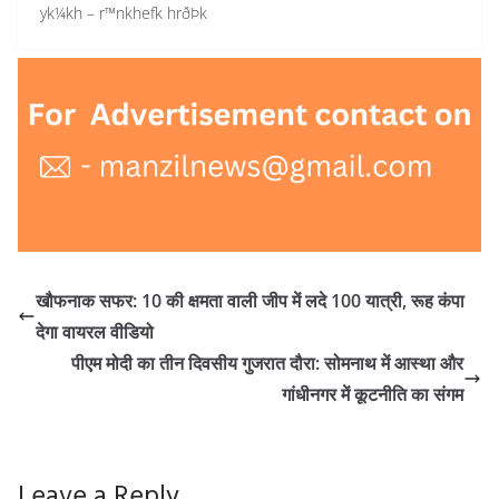
yk¼kh – r™nkhefk hrðÞk
खौफनाक सफर: 10 की क्षमता वाली जीप में लदे 100 यात्री, रूह कंपा
देगा वायरल वीडियो
पीएम मोदी का तीन दिवसीय गुजरात दौरा: सोमनाथ में आस्था और
गांधीनगर में कूटनीति का संगम
Leave a Reply