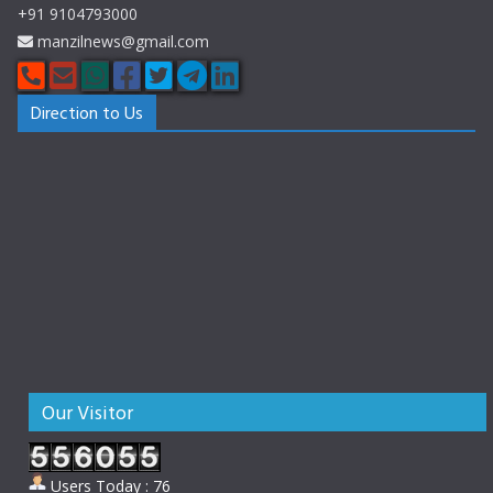
+91 9104793000
manzilnews@gmail.com
Direction to Us
Our Visitor
Users Today : 76