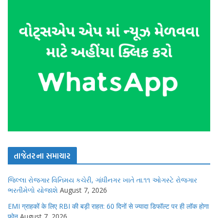
તાજેતરના સમાચાર
જિલ્લા રોજગાર વિનિમય કચેરી, ગાંધીનગર ખાતે તા.૧૧ ઓગસ્ટે રોજગાર
ભરતીમેળો યોજાશે
August 7, 2026
EMI ग्राहकों के लिए RBI की बड़ी राहत: 60 दिनों से ज्यादा डिफॉल्ट पर ही लॉक होगा
फोन
August 7, 2026