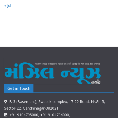
« Jul
Get in Touch
B-3 (Basement), Swastik complex, 17-22 Road, Nr.Gh-5,
Sector-22, Gandhinagar-382021
+91 9104795000, +91 9104794000,