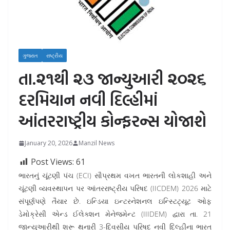
ગુજરાત
રાષ્ટ્રીય
તા.૨૧થી ૨૩ જાન્યુઆરી ૨૦૨૬
દરમિયાન નવી દિલ્હીમાં
આંતરરાષ્ટ્રીય કોન્ફરન્સ યોજાશે
January 20, 2026
Manzil News
Post Views:
61
ભારતનું ચૂંટણી પંચ (ECI) સૌપ્રથમ વખત ભારતની લોકશાહી અને
ચૂંટણી વ્યવસ્થાપન પર આંતરરાષ્ટ્રીય પરિષદ (IICDEM) 2026 માટે
સંપૂર્ણપણે તૈયાર છે. ઇન્ડિયા ઇન્ટરનેશનલ ઇન્સ્ટિટ્યૂટ ઓફ
ડેમોક્રેસી એન્ડ ઈલેક્શન મેનેજમેન્ટ (IIIDEM) દ્વારા તા. 21
જાન્યુઆરીથી શરૂ થનારી 3-દિવસીય પરિષદ નવી દિલ્હીના ભારત