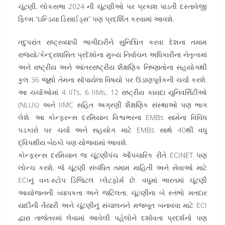
ચૂંટણી, લોકસભા 2024 ની ચૂંટણીઓ પર પ્રકાશ પાડતી દસ્તાવેજી
ફિલ્મ “ઇન્ડિયા ડિસાઈડ્સ” પણ પ્રદર્શિત કરવામાં આવશે.
તદુપરાંત રાષ્ટ્રવ્યાપી ભાગીદારીને સુનિશ્ચિત કરવા દેશના તમામ
રાજ્યો/કેન્દ્રશાસિત પ્રદેશોના મુખ્ય નિર્વાચન અધિકારીના નેતૃત્વમાં
અને રાષ્ટ્રીય અને આંતરરાષ્ટ્રીય શૈક્ષણિક નિષ્ણાતોના સહયોગથી
કુલ 36 જૂથો તેમના સોંપાયેલા વિષયો પર ઉંડાણપૂર્વકની ચર્ચા કરશે.
આ ચર્ચાઓમાં 4 IITs, 6 IIMs, 12 રાષ્ટ્રીય કાયદા યુનિવર્સિટીઓ
(NLUs) અને IIMC સહિત અગ્રણી શૈક્ષણિક સંસ્થાઓ પણ ભાગ
લેશે. આ કોન્ફરન્સ દરમિયાન વિશ્વભરના EMBs સામેના વિવિધ
પડકારો પર ચર્ચા અને સહયોગ માટે EMBs સાથે 40થી વધુ
દ્વિપક્ષીય બેઠકો પણ યોજવામાં આવશે.
કોન્ફરન્સ દરમિયાન જ ચૂંટણીપંચ ઔપચારિક રીતે ECINET પણ
લોન્ચ કરશે, જે ચૂંટણી સંબંધિત તમામ માહિતી અને સેવાઓ માટે
ECIનું વન-સ્ટોપ ડિજિટલ પ્લેટફોર્મ છે. વધુમાં ભારતમાં ચૂંટણી
આયોજનની વ્યાપકતા અને જટિલતા, ચૂંટણીના બે સ્તંભો મતદાર
યાદીની તૈયારી અને ચૂંટણીનું સંચાલનને મજબૂત બનાવવા માટે ECI
દ્વારા તાજેતરમાં લેવામાં આવેલી પહેલોને દર્શાવતા પ્રદર્શનો પણ