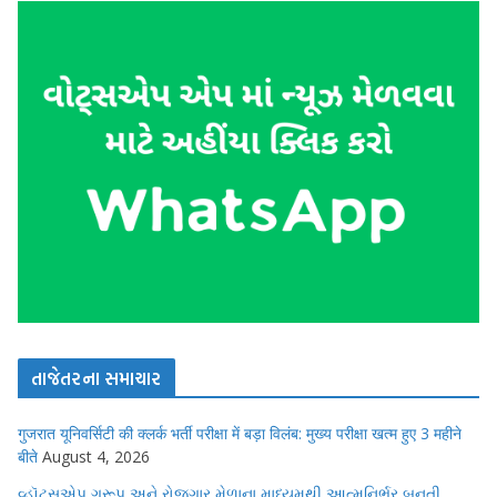
તાજેતરના સમાચાર
गुजरात यूनिवर्सिटी की क्लर्क भर्ती परीक्षा में बड़ा विलंब: मुख्य परीक्षा खत्म हुए 3 महीने
बीते
August 4, 2026
વ્હૉટ્સએપ ગ્રૂપ અને રોજગાર મેળાના માધ્યમથી આત્મનિર્ભર બનતી