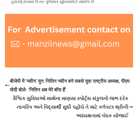
હેમચંદ્રાચાર્ય ઉત્તર ગુજરાત યુનિવર્સિટી સામેલ છે.
बीजेपी में ‘नवीन’ युग: नितिन नवीन बने सबसे युवा राष्ट्रीय अध्यक्ष, पीएम
मोदी बोले- ‘नितिन अब मेरे बॉस हैं’
વૈશ્વિક સુવિધાઓ સાથેના માણસા સ્પોર્ટ્સ સંકુલનો લાભ દરેક
નાગરિક અને વિદ્યાર્થી સુધી પહોંચે તે માટે કલેક્ટર શ્રીની
અધ્યક્ષતામાં બેઠક યોજાઈ