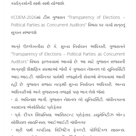
કાર્યક્રમોની સાથે-સાથે યોજાશે.
IICDEM-2026માં ટીમ ગુજરાત “Transparency of Elections –
Political Parties as Concurrent Auditors” વિષય પર ચર્ચા સત્રનું
સુકાન સંભાળશે
અત્રે ઉલ્લેખનીય છે કે, મુખ્ય નિર્વાચન અધિકારી, ગુજરાતને
“Transparency of Elections – Political Parties as Concurrent
Auditors” વિષય ફાળવવામાં આવ્યો છે. આ માટે ગુજરાત રાજ્યની
અગ્રણી શૈક્ષણિક સંસ્થાઓ જેવી કે ગુજરાત નેશનલ લૉ યુનિવર્સિટી
આઇ.આઇ.ટી. ગાંધીનગર પાસેથી તજજ્ઞોની સેવાઓ મેળવવામાં આવી
રહી છે. ગુજરાત રાજ્ય તરફથી મુખ્ય નિર્વાચન અધિકારી, અન્ય
અધિકારીઓ અને ગુજરાતના તજજ્ઞો પણ ભાગ લેશે જેમાં
• ડૉ. અવિનાશ ભાગી, ગુજરાત નેશનલ લો યુનિવર્સિટી, ગાંધીનગરના
કાયદાના એસોસિયેટ પ્રોફેસર
• પ્રો. દીપક સિંઘાનિયા, આસિસ્ટન્ટ પ્રોફેસર, હ્યુમેનિટીઝ એન્ડ
સોશિયલ સાયન્સિસ, આઈઆઈટી ગાંધીનગર
• શ્રી પાર્થ કાપડિયા, વિઝિટિંગ ફેકલ્ટી, પોલિટિકલ સાયન્સ,