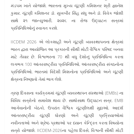
મંડપમ ખાતે યોજાશે. ભારતના મુખ્ય ચૂંટણી કમિશનર શ્રી જ્ઞાનેશ
કુમાર, ચૂંટણી કમિશનર ડૉ. સુખબીર સિંહ સંધુ અને ડૉ. વિવેક જોશી
સાથે ૨૧ જાન્યુઆરી, ૨૦૨૬ ના રોજ ઉદ્ઘાટન સત્રમાં
પ્રતિનિધિઓનું સ્વાગત કરશે.
IICDEM 2026 એ લોકશાહી અને ચૂંટણી વ્યવસ્થાપનના ક્ષેત્રમાં
ભારત દ્વારા આયોજિત આ પ્રકારની સૌથી મોટી વૈશ્વિક પરિષદ બનવા
માટે તૈયાર છે. વિશ્વભરના 70 થી વધુ દેશોનું પ્રતિનિધિત્વ કરતા
લગભગ 100 આંતરરાષ્ટ્રીય પ્રતિનિધિઓ, આંતરરાષ્ટ્રીય સંગઠનોના
પ્રતિનિધિઓ, ભારતમાં વિદેશી મિશનોના પ્રતિનિધિઓ અને ચૂંટણી
ક્ષેત્રના નિષ્ણાતો તેમાં ભાગ લેશે.
ત્રણ દિવસના કાર્યક્રમમાં ચૂંટણી વ્યવસ્થાપન સંસ્થાઓ (EMBs) ના
વિવિધ સત્રોનો સમાવેશ થાય છે. સાથોસાથ ઉદ્ઘાટન સત્ર, EMB
આગેવાનોની બેઠકો, ઉપરાંત વૈશ્વિક ચૂંટણીલક્ષી મુદ્દાઓ, આદર્શ
આંતરરાષ્ટ્રીય ચૂંટણી ધોરણો અને ચૂંટણી પ્રક્રિયાઓમાં
નવીનતાઓ અને શ્રેષ્ઠ પ્રથાઓ પર ધ્યાન કેન્દ્રિત કરતા વિષયોના
સત્રો યોજાશે. IICDEM-2026ના પહેલા દિવસે, વિશ્વની સૌથી મોટી