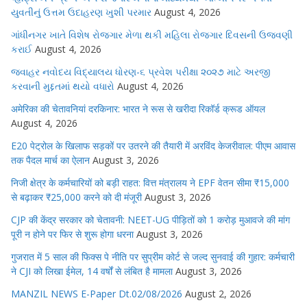
યુવતીનું ઉત્તમ ઉદાહરણ ખુશી પરમાર
August 4, 2026
ગાંધીનગર ખાતે વિશેષ રોજગાર મેળા થકી મહિલા રોજગાર દિવસની ઉજવણી
કરાઈ
August 4, 2026
જવાહર નવોદય વિદ્યાલય ધોરણ-૬ પ્રવેશ પરીક્ષા ૨૦૨૭ માટે અરજી
કરવાની મુદ્દતમાં થયો વધારો
August 4, 2026
अमेरिका की चेतावनियां दरकिनार: भारत ने रूस से खरीदा रिकॉर्ड क्रूड ऑयल
August 4, 2026
E20 पेट्रोल के खिलाफ सड़कों पर उतरने की तैयारी में अरविंद केजरीवाल: पीएम आवास
तक पैदल मार्च का ऐलान
August 3, 2026
निजी क्षेत्र के कर्मचारियों को बड़ी राहत: वित्त मंत्रालय ने EPF वेतन सीमा ₹15,000
से बढ़ाकर ₹25,000 करने को दी मंजूरी
August 3, 2026
CJP की केंद्र सरकार को चेतावनी: NEET-UG पीड़ितों को 1 करोड़ मुआवजे की मांग
पूरी न होने पर फिर से शुरू होगा धरना
August 3, 2026
गुजरात में 5 साल की फिक्स पे नीति पर सुप्रीम कोर्ट से जल्द सुनवाई की गुहार: कर्मचारी
ने CJI को लिखा ईमेल, 14 वर्षों से लंबित है मामला
August 3, 2026
MANZIL NEWS E-Paper Dt.02/08/2026
August 2, 2026