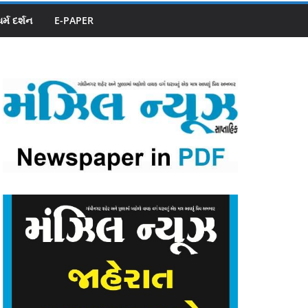
ધર્મ દર્શન
E-PAPER