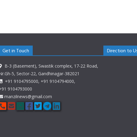
Get in Touch
Direction to U
B-3 (Basement), Swastik complex, 17-22 Road,
Nr.Gh-5, Sector-22, Gandhinagar-382021
+91 9104795000, +91 9104794000,
+91 9104793000
manzilnews@gmail.com