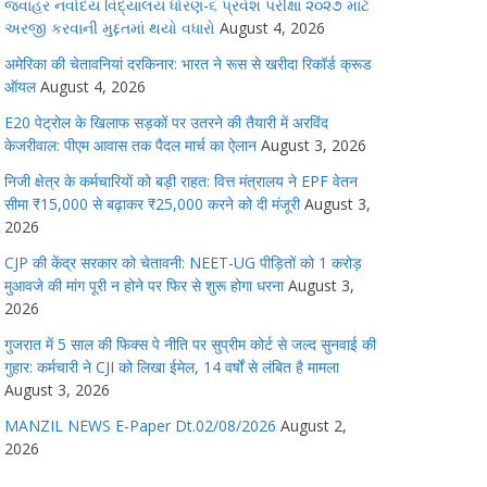
જવાહર નવોદય વિદ્યાલય ધોરણ-૬ પ્રવેશ પરીક્ષા ૨૦૨૭ માટે
અરજી કરવાની મુદ્દતમાં થયો વધારો
August 4, 2026
अमेरिका की चेतावनियां दरकिनार: भारत ने रूस से खरीदा रिकॉर्ड क्रूड
ऑयल
August 4, 2026
E20 पेट्रोल के खिलाफ सड़कों पर उतरने की तैयारी में अरविंद
केजरीवाल: पीएम आवास तक पैदल मार्च का ऐलान
August 3, 2026
निजी क्षेत्र के कर्मचारियों को बड़ी राहत: वित्त मंत्रालय ने EPF वेतन
सीमा ₹15,000 से बढ़ाकर ₹25,000 करने को दी मंजूरी
August 3,
2026
CJP की केंद्र सरकार को चेतावनी: NEET-UG पीड़ितों को 1 करोड़
मुआवजे की मांग पूरी न होने पर फिर से शुरू होगा धरना
August 3,
2026
गुजरात में 5 साल की फिक्स पे नीति पर सुप्रीम कोर्ट से जल्द सुनवाई की
गुहार: कर्मचारी ने CJI को लिखा ईमेल, 14 वर्षों से लंबित है मामला
August 3, 2026
MANZIL NEWS E-Paper Dt.02/08/2026
August 2,
2026