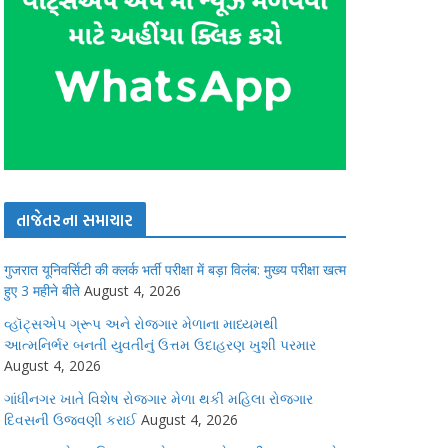
તાજેતરના સમાચાર
गुजरात यूनिवर्सिटी की क्लर्क भर्ती परीक्षा में बड़ा विलंब: मुख्य परीक्षा खत्म
हुए 3 महीने बीते
August 4, 2026
વ્હૉટ્સએપ ગ્રૂપ અને રોજગાર મેળાના માધ્યમથી
આત્મનિર્ભર બનતી યુવતીનું ઉત્તમ ઉદાહરણ ખુશી પરમાર
August 4, 2026
ગાંધીનગર ખાતે વિશેષ રોજગાર મેળા થકી મહિલા રોજગાર
દિવસની ઉજવણી કરાઈ
August 4, 2026