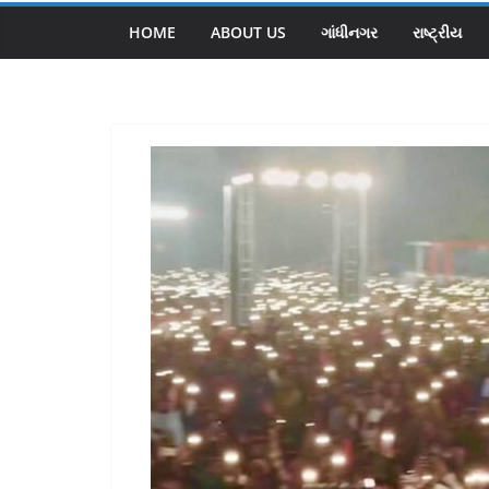
HOME
ABOUT US
ગાંધીનગર
રાષ્ટ્રીય