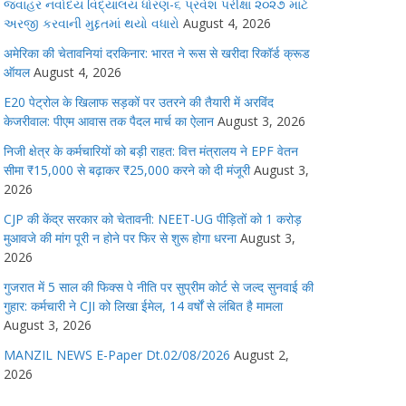
જવાહર નવોદય વિદ્યાલય ધોરણ-૬ પ્રવેશ પરીક્ષા ૨૦૨૭ માટે
અરજી કરવાની મુદ્દતમાં થયો વધારો
August 4, 2026
अमेरिका की चेतावनियां दरकिनार: भारत ने रूस से खरीदा रिकॉर्ड क्रूड
ऑयल
August 4, 2026
E20 पेट्रोल के खिलाफ सड़कों पर उतरने की तैयारी में अरविंद
केजरीवाल: पीएम आवास तक पैदल मार्च का ऐलान
August 3, 2026
निजी क्षेत्र के कर्मचारियों को बड़ी राहत: वित्त मंत्रालय ने EPF वेतन
सीमा ₹15,000 से बढ़ाकर ₹25,000 करने को दी मंजूरी
August 3,
2026
CJP की केंद्र सरकार को चेतावनी: NEET-UG पीड़ितों को 1 करोड़
मुआवजे की मांग पूरी न होने पर फिर से शुरू होगा धरना
August 3,
2026
गुजरात में 5 साल की फिक्स पे नीति पर सुप्रीम कोर्ट से जल्द सुनवाई की
गुहार: कर्मचारी ने CJI को लिखा ईमेल, 14 वर्षों से लंबित है मामला
August 3, 2026
MANZIL NEWS E-Paper Dt.02/08/2026
August 2,
2026