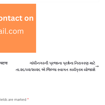
ी घटना
ગાંધીનગરની પ્રજાના પ્રશ્નોના નિરાકરણ માટે
તા.૨૬/૦૨/૨૦૨૬ એ જિલ્લા સ્વાગત કાર્યક્રમ યોજાશે
fields are marked
*