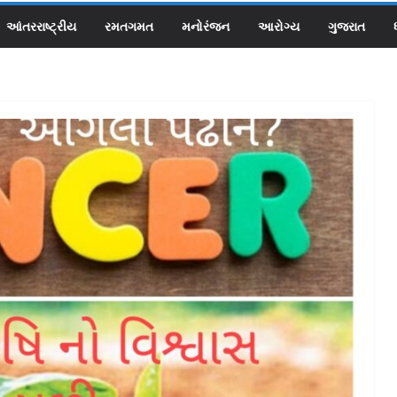
આંતરરાષ્ટ્રીય
રમતગમત
મનોરંજન
આરોગ્ય
ગુજરાત