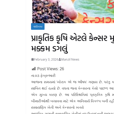
ગાંધીનગર
પ્રાકૃતિક કૃષિ એટલે કેન્સ
મક્કમ ડગલું
February 3, 2026
Manzil News
Post Views:
26
તા.૦૩ ફેબ્રુઆરી
આજના સમયમાં ‘ખોરાક એ જ ઔષધ’ ગણાય છે, પરંતુ કમ
સાબિત થઈ રહ્યો છે. વધતા જતા કેન્સરના કેસો પાછળ આપ
એક મુખ્ય કારણ છે. આ પરિસ્થિતિમાં પ્રાકૃતિક કૃષિ
બીમારીઓથી બચાવવા માટે એક અનિવાર્ય વિકલ્પ બની રહી
રાસાયણિક ખેતી અને કેન્સરનો ખતરો
આધુનિક ગણાતી રાસાયણિક ખેતીમાં વધુ ઉત્પાદનની લાલચમા