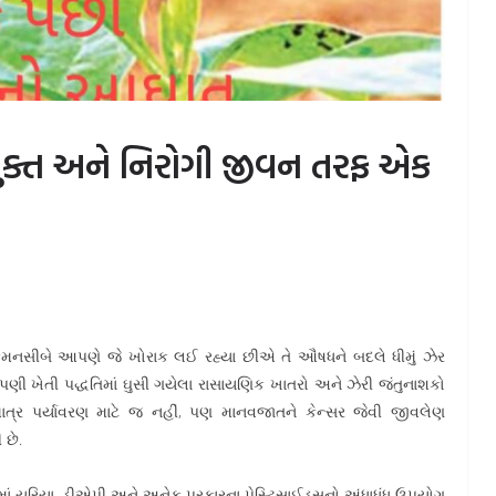
ર મુક્ત અને નિરોગી જીવન તરફ એક
નસીબે આપણે જે ખોરાક લઈ રહ્યા છીએ તે ઔષધને બદલે ધીમું ઝેર
ણી ખેતી પદ્ધતિમાં ઘુસી ગયેલા રાસાયણિક ખાતરો અને ઝેરી જંતુનાશકો
 માત્ર પર્યાવરણ માટે જ નહીં, પણ માનવજાતને કેન્સર જેવી જીવલેણ
 છે.
ં યુરિયા, ડીએપી અને અનેક પ્રકારના પેસ્ટિસાઈડ્સનો અંધાધૂંધ ઉપયોગ