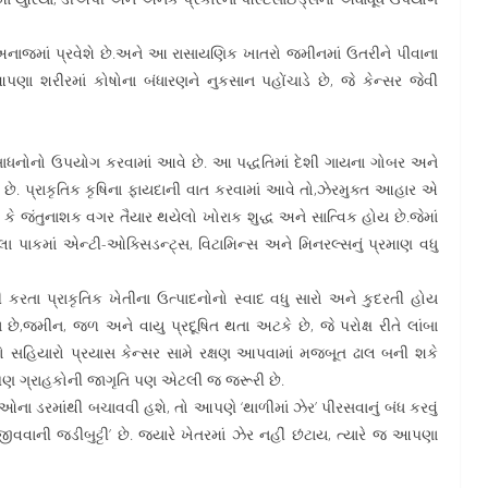
નાજમાં પ્રવેશે છે.અને આ રાસાયણિક ખાતરો જમીનમાં ઉતરીને પીવાના
પણા શરીરમાં કોષોના બંધારણને નુકસાન પહોંચાડે છે, જે કેન્સર જેવી
 સંસાધનોનો ઉપયોગ કરવામાં આવે છે. આ પદ્ધતિમાં દેશી ગાયના ગોબર અને
. પ્રાકૃતિક કૃષિના ફાયદાની વાત કરવામાં આવે તો,ઝેરમુક્ત આહાર એ
ે જંતુનાશક વગર તૈયાર થયેલો ખોરાક શુદ્ધ અને સાત્વિક હોય છે.જેમાં
ેલા પાકમાં એન્ટી-ઓક્સિડન્ટ્સ, વિટામિન્સ અને મિનરલ્સનું પ્રમાણ વધુ
 કરતા પ્રાકૃતિક ખેતીના ઉત્પાદનોનો સ્વાદ વધુ સારો અને કુદરતી હોય
છે,જમીન, જળ અને વાયુ પ્રદૂષિત થતા અટકે છે, જે પરોક્ષ રીતે લાંબા
ેનો સહિયારો પ્રયાસ કેન્સર સામે રક્ષણ આપવામાં મજબૂત ઢાલ બની શકે
ં, પણ ગ્રાહકોની જાગૃતિ પણ એટલી જ જરૂરી છે.
ા ડરમાંથી બચાવવી હશે, તો આપણે ‘થાળીમાં ઝેર’ પીરસવાનું બંધ કરવું
ીવવાની જડીબુટ્ટી’ છે. જ્યારે ખેતરમાં ઝેર નહીં છંટાય, ત્યારે જ આપણા