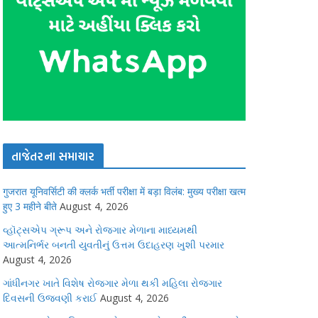
તાજેતરના સમાચાર
गुजरात यूनिवर्सिटी की क्लर्क भर्ती परीक्षा में बड़ा विलंब: मुख्य परीक्षा खत्म
हुए 3 महीने बीते
August 4, 2026
વ્હૉટ્સએપ ગ્રૂપ અને રોજગાર મેળાના માધ્યમથી
આત્મનિર્ભર બનતી યુવતીનું ઉત્તમ ઉદાહરણ ખુશી પરમાર
August 4, 2026
ગાંધીનગર ખાતે વિશેષ રોજગાર મેળા થકી મહિલા રોજગાર
દિવસની ઉજવણી કરાઈ
August 4, 2026