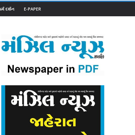
ધર્મ દર્શન
E-PAPER