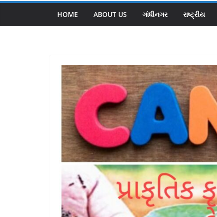
HOME
ABOUT US
ગાંધીનગર
રાષ્ટ્રીય