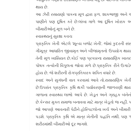
થાય છે.
આ ઝેરી રસાયણો પાકના મૂળ દ્વારા ફળ, શાકભાજી અને અ
પાણીને પણ દૂષિત કરે છે.લાંબા ગાળે આ દૂષિત ખોરાક આ
બીમારીઓનું મૂળ બને છે.
સ્વાસ્થ્યનું સુરક્ષા કવચ
પ્રાકૃતિક ખેતી એટલે ‘શૂન્ય બજેટ ખેતી’, જેમાં કુદરતી
ગૌમૂત્ર આધારિત જીવામૃત અને બીજામૃતનો ઉપયોગ થાય છે
તેની મૂળ ખાસિયત છે,કોઈ પણ પ્રકારના રાસાયણિક ખાતર ક
પોષક તત્વોની વિપુલતા જોવા મળે છે.પ્રાકૃતિક રીતે ઉગાડ
હોય છે, જે શરીરની રોગપ્રતિકારક શક્તિ વધારે છે.
સ્વાદ અને સુગંધની વાત કરવામાં આવે તો,રાસાયણિક ખેતી
છે.ઉપરાંત પ્રાકૃતિક કૃષિ થકી પર્યાવરણની જાળવણી થાય 
ગાળાના સ્વાસ્થ્ય લાભો આપે છે. ખેડૂત અને ગ્રાહક બંન
છે.કેન્સર મુક્ત સમાજ બનાવવા માટે માત્ર ખેડૂતો જ નહી
જો આપણે આવનારી પેઢીને હોસ્પિટલોના ખર્ચ અને બીમારીઓન
પડશે. પ્રાકૃતિક કૃષિ એ માત્ર ખેતીની પદ્ધતિ નથી, પણ ‘જ
શરીરમાંથી બીમારીઓ દૂર ભાગશે.