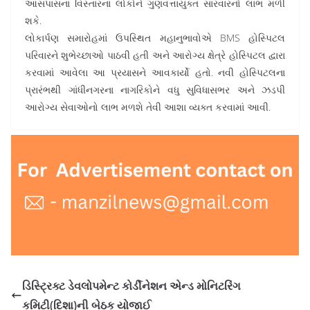
આસપાસના વિસ્તારના લોકોને ગુણવત્તાયુક્ત સારવારનો લાભ મળી
શકે.
લોકાર્પણ સમારોહમાં ઉપસ્થિત મહાનુભાવોએ BMS હોસ્પિટલ
પરિવારને શુભેચ્છાઓ પાઠવી હતી અને આરોગ્ય ક્ષેત્રે હોસ્પિટલ દ્વારા
કરવામાં આવેલા આ પ્રયાસને આવકાર્યો હતો. નવી હોસ્પિટલના
પ્રારંભથી ગાંધીનગરના નાગરિકોને વધુ સુવિધાસભર અને ઝડપી
આરોગ્ય સેવાઓનો લાભ મળશે તેવી આશા વ્યક્ત કરવામાં આવી.
ડિસ્ટ્રિક્ટ ડેવલોપમેન્ટ કોર્ડીનેશન એન્ડ મોનિટરિંગ
કમિટી(દિશા)ની બેઠક યોજાઈ