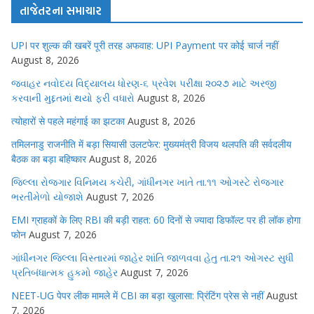
તાજેતરના સમાચાર
UPI पर शुल्क की खबरें पूरी तरह अफवाह: UPI Payment पर कोई चार्ज नहीं
August 8, 2026
જવાહર નવોદય વિદ્યાલય ધોરણ-૬ પ્રવેશ પરીક્ષા ૨૦૨૭ માટે અરજી
કરવાની મુદ્દતમાં થયો ફરી વધારો
August 8, 2026
त्योहारों से पहले महंगाई का झटका
August 8, 2026
तमिलनाडु राजनीति में बड़ा सियासी उलटफेर: मुख्यमंत्री विजय थलपति की सर्वदलीय
बैठक का बड़ा बहिष्कार
August 8, 2026
જિલ્લા રોજગાર વિનિમય કચેરી, ગાંધીનગર ખાતે તા.૧૧ ઓગસ્ટે રોજગાર
ભરતીમેળો યોજાશે
August 7, 2026
EMI ग्राहकों के लिए RBI की बड़ी राहत: 60 दिनों से ज्यादा डिफॉल्ट पर ही लॉक होगा
फोन
August 7, 2026
ગાંધીનગર જિલ્લા વિસ્તારમાં જાહેર શાંતિ જાળવવા હેતુ તા.૨૧ ઓગસ્ટ સુધી
પ્રતિબંધાત્મક હુકમો જાહેર
August 7, 2026
NEET-UG पेपर लीक मामले में CBI का बड़ा खुलासा: प्रिंटिंग प्रेस से नहीं
August
7, 2026