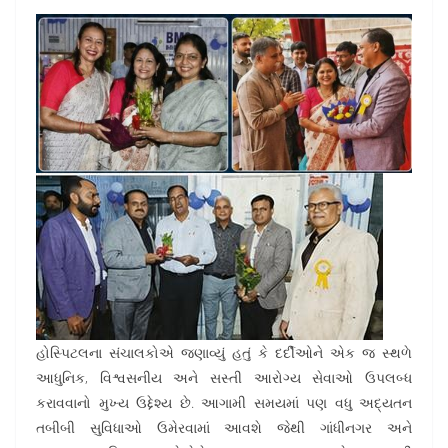
હોસ્પિટલના સંચાલકોએ જણાવ્યું હતું કે દર્દીઓને એક જ સ્થળે
આધુનિક, વિશ્વસનીય અને સસ્તી આરોગ્ય સેવાઓ ઉપલબ્ધ
કરાવવાનો મુખ્ય ઉદ્દેશ્ય છે. આગામી સમયમાં પણ વધુ અદ્યતન
તબીબી સુવિધાઓ ઉમેરવામાં આવશે જેથી ગાંધીનગર અને