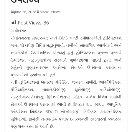
June 28, 2026
Manzil News
Post Views:
36
ગાંધીનગર:
ગાંધીનગરના સેક્ટર-૨૩ ખાતે BMS મલ્ટી સ્પેશિયાલિટી હોસ્પિટલનું
ભવ્ય લોકાર્પણ વિવિધ મહાનુભાવો, તબીબો, સામાજિક આગેવાનો અને
નાગરિકોની ઉપસ્થિતિમાં યોજાયું હતું. હોસ્પિટલના પ્રારંભ પ્રસંગે
ઉપસ્થિત મહાનુભાવોએ સંસ્થાને શુભેચ્છાઓ પાઠવી હતી અને
શહેરને ગુણવત્તાસભર આરોગ્ય સેવાઓ ઉપલબ્ધ કરાવવાના
પ્રયાસોની પ્રશંસા કરી હતી.
નવી હોસ્પિટલમાં જનરલ મેડિસિન, જનરલ સર્જરી, ઓર્થોપેડિક્સ,
પીડિયાટ્રિક્સ, ગાયનેકોલોજી, યુરોલોજી, કાર્ડિયોલોજી,
ગેસ્ટ્રોએન્ટરોલોજી, ફિઝિયોથેરાપી સહિત અનેક વિશેષ તબીબી
સેવાઓ ઉપલબ્ધ કરાવવામાં આવી છે. ઉપરાંત ICU, NICU, આધુનિક
ઓપરેશન થિયેટર, 3D/4D સોનોગ્રાફી, ડિજિટલ ડાયગ્નોસ્ટિક
સુવિધાઓ, ફાર્મસી તેમજ 24 કલાક ઇમરજન્સી સારવારની વ્યવસ્થા
પણ શરૂ કરવામાં આવી છે.