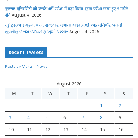
गुजरात यूनिवर्सिटी की क्लर्क भर्ती परीक्षा में बड़ा विलंब: मुख्य परीक्षा खत्म हुए 3 महीने
बीते
August 4, 2026
વ્હૉટ્સએપ ગ્રૂપ અને રોજગાર મેળાના માધ્યમથી આત્મનિર્ભર બનતી
યુવતીનું ઉત્તમ ઉદાહરણ ખુશી પરમાર
August 4, 2026
Recent Tweets
Posts by Manzil_News
August 2026
M
T
W
T
F
S
S
1
2
3
4
5
6
7
8
9
10
11
12
13
14
15
16