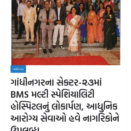
ગાંધીનગર
ગાંધીનગરના સેક્ટર-૨૩માં
BMS મલ્ટી સ્પેશિયાલિટી
હોસ્પિટલનું લોકાર્પણ, આધુનિક
આરોગ્ય સેવાઓ હવે નાગરિકોને
ઉપલબ્ધ