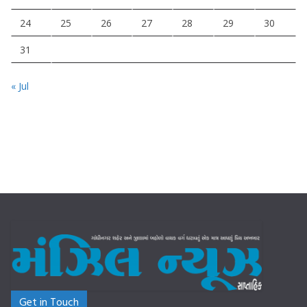
24
25
26
27
28
29
30
31
« Jul
Get in Touch