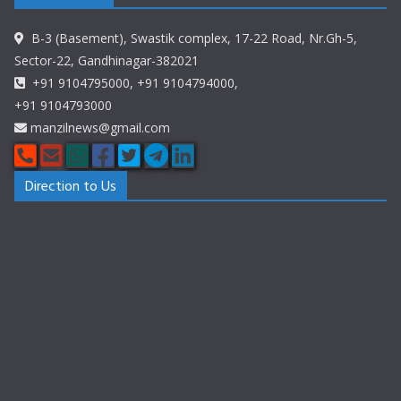
B-3 (Basement), Swastik complex, 17-22 Road, Nr.Gh-5,
Sector-22, Gandhinagar-382021
+91 9104795000, +91 9104794000,
+91 9104793000
manzilnews@gmail.com
Direction to Us