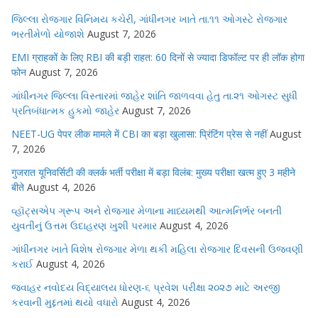
જિલ્લા રોજગાર વિનિમય કચેરી, ગાંધીનગર ખાતે તા.૧૧ ઓગસ્ટે રોજગાર
ભરતીમેળો યોજાશે
August 7, 2026
EMI ग्राहकों के लिए RBI की बड़ी राहत: 60 दिनों से ज्यादा डिफॉल्ट पर ही लॉक होगा
फोन
August 7, 2026
ગાંધીનગર જિલ્લા વિસ્તારમાં જાહેર શાંતિ જાળવવા હેતુ તા.૨૧ ઓગસ્ટ સુધી
પ્રતિબંધાત્મક હુકમો જાહેર
August 7, 2026
NEET-UG पेपर लीक मामले में CBI का बड़ा खुलासा: प्रिंटिंग प्रेस से नहीं
August
7, 2026
गुजरात यूनिवर्सिटी की क्लर्क भर्ती परीक्षा में बड़ा विलंब: मुख्य परीक्षा खत्म हुए 3 महीने
बीते
August 4, 2026
વ્હૉટ્સએપ ગ્રૂપ અને રોજગાર મેળાના માધ્યમથી આત્મનિર્ભર બનતી
યુવતીનું ઉત્તમ ઉદાહરણ ખુશી પરમાર
August 4, 2026
ગાંધીનગર ખાતે વિશેષ રોજગાર મેળા થકી મહિલા રોજગાર દિવસની ઉજવણી
કરાઈ
August 4, 2026
જવાહર નવોદય વિદ્યાલય ધોરણ-૬ પ્રવેશ પરીક્ષા ૨૦૨૭ માટે અરજી
કરવાની મુદ્દતમાં થયો વધારો
August 4, 2026