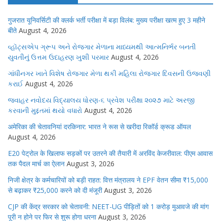
गुजरात यूनिवर्सिटी की क्लर्क भर्ती परीक्षा में बड़ा विलंब: मुख्य परीक्षा खत्म हुए 3 महीने
बीते
August 4, 2026
વ્હૉટ્સએપ ગ્રૂપ અને રોજગાર મેળાના માધ્યમથી આત્મનિર્ભર બનતી
યુવતીનું ઉત્તમ ઉદાહરણ ખુશી પરમાર
August 4, 2026
ગાંધીનગર ખાતે વિશેષ રોજગાર મેળા થકી મહિલા રોજગાર દિવસની ઉજવણી
કરાઈ
August 4, 2026
જવાહર નવોદય વિદ્યાલય ધોરણ-૬ પ્રવેશ પરીક્ષા ૨૦૨૭ માટે અરજી
કરવાની મુદ્દતમાં થયો વધારો
August 4, 2026
अमेरिका की चेतावनियां दरकिनार: भारत ने रूस से खरीदा रिकॉर्ड क्रूड ऑयल
August 4, 2026
E20 पेट्रोल के खिलाफ सड़कों पर उतरने की तैयारी में अरविंद केजरीवाल: पीएम आवास
तक पैदल मार्च का ऐलान
August 3, 2026
निजी क्षेत्र के कर्मचारियों को बड़ी राहत: वित्त मंत्रालय ने EPF वेतन सीमा ₹15,000
से बढ़ाकर ₹25,000 करने को दी मंजूरी
August 3, 2026
CJP की केंद्र सरकार को चेतावनी: NEET-UG पीड़ितों को 1 करोड़ मुआवजे की मांग
पूरी न होने पर फिर से शुरू होगा धरना
August 3, 2026