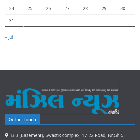
24
25
26
27
28
29
30
31
« Jul
Get in Touch
B-3 (Basement), Swastik complex, 17-22 Road, Nr.Gh-5,