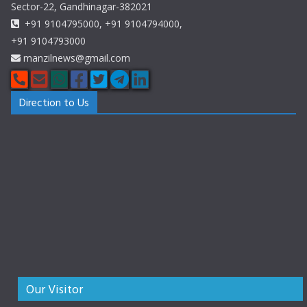
Sector-22, Gandhinagar-382021
+91 9104795000, +91 9104794000,
+91 9104793000
manzilnews@gmail.com
Direction to Us
Our Visitor