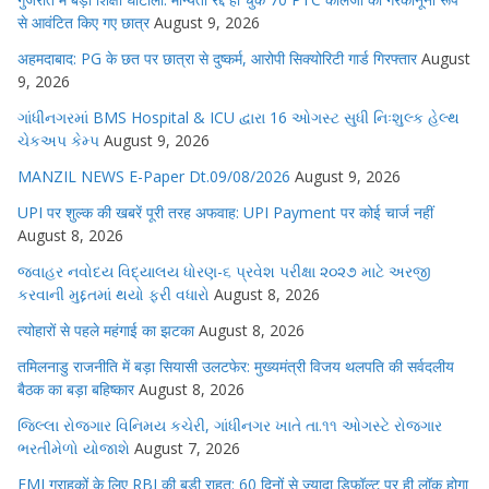
से आवंटित किए गए छात्र
August 9, 2026
अहमदाबाद: PG के छत पर छात्रा से दुष्कर्म, आरोपी सिक्योरिटी गार्ड गिरफ्तार
August
9, 2026
ગાંધીનગરમાં BMS Hospital & ICU દ્વારા 16 ઓગસ્ટ સુધી નિઃશુલ્ક હેલ્થ
ચેકઅપ કેમ્પ
August 9, 2026
MANZIL NEWS E-Paper Dt.09/08/2026
August 9, 2026
UPI पर शुल्क की खबरें पूरी तरह अफवाह: UPI Payment पर कोई चार्ज नहीं
August 8, 2026
જવાહર નવોદય વિદ્યાલય ધોરણ-૬ પ્રવેશ પરીક્ષા ૨૦૨૭ માટે અરજી
કરવાની મુદ્દતમાં થયો ફરી વધારો
August 8, 2026
त्योहारों से पहले महंगाई का झटका
August 8, 2026
तमिलनाडु राजनीति में बड़ा सियासी उलटफेर: मुख्यमंत्री विजय थलपति की सर्वदलीय
बैठक का बड़ा बहिष्कार
August 8, 2026
જિલ્લા રોજગાર વિનિમય કચેરી, ગાંધીનગર ખાતે તા.૧૧ ઓગસ્ટે રોજગાર
ભરતીમેળો યોજાશે
August 7, 2026
EMI ग्राहकों के लिए RBI की बड़ी राहत: 60 दिनों से ज्यादा डिफॉल्ट पर ही लॉक होगा