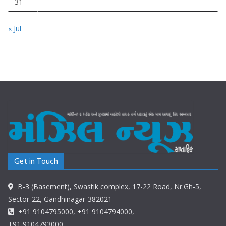
31
« Jul
Get in Touch
B-3 (Basement), Swastik complex, 17-22 Road, Nr.Gh-5,
Sector-22, Gandhinagar-382021
+91 9104795000, +91 9104794000,
+91 9104793000