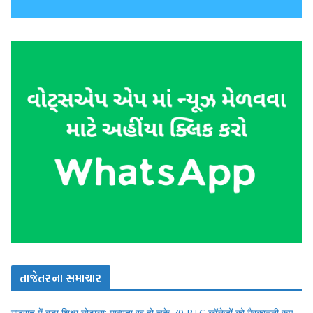
તાજેતરના સમાચાર
गुजरात में बड़ा शिक्षा घोटाला: मान्यता रद्द हो चुके 70 PTC कॉलेजों को गैरकानूनी रूप