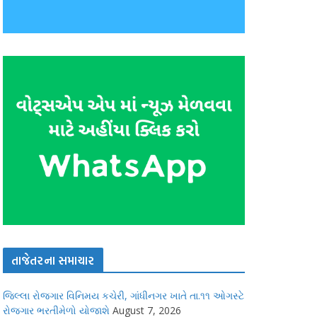
તાજેતરના સમાચાર
જિલ્લા રોજગાર વિનિમય કચેરી, ગાંધીનગર ખાતે તા.૧૧ ઓગસ્ટે
રોજગાર ભરતીમેળો યોજાશે
August 7, 2026