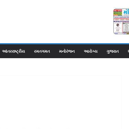
આંતરરાષ્ટ્રીય
રમતગમત
મનોરંજન
આરોગ્ય
ગુજરાત