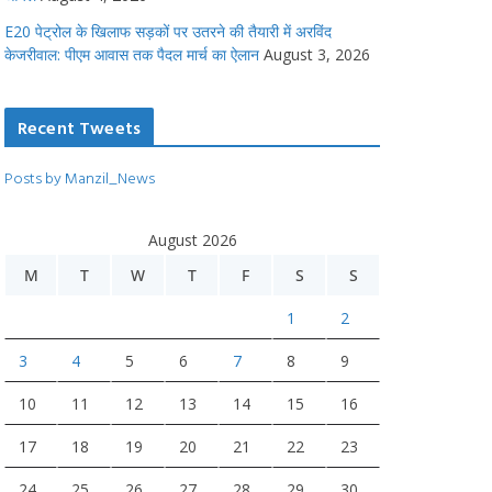
E20 पेट्रोल के खिलाफ सड़कों पर उतरने की तैयारी में अरविंद
केजरीवाल: पीएम आवास तक पैदल मार्च का ऐलान
August 3, 2026
Recent Tweets
Posts by Manzil_News
August 2026
M
T
W
T
F
S
S
1
2
3
4
5
6
7
8
9
10
11
12
13
14
15
16
17
18
19
20
21
22
23
24
25
26
27
28
29
30