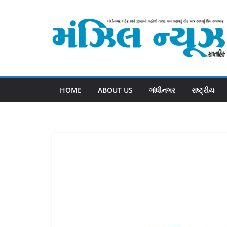
Skip
to
content
HOME
ABOUT US
ગાંધીનગર
રાષ્ટ્રીય