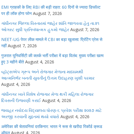
EMI ग्राहकों के लिए RBI की बड़ी राहत: 60 दिनों से ज्यादा डिफॉल्ट
पर ही लॉक होगा फोन
August 7, 2026
ગાંધીનગર જિલ્લા વિસ્તારમાં જાહેર શાંતિ જાળવવા હેતુ તા.૨૧
ઓગસ્ટ સુધી પ્રતિબંધાત્મક હુકમો જાહેર
August 7, 2026
NEET-UG पेपर लीक मामले में CBI का बड़ा खुलासा: प्रिंटिंग प्रेस से
नहीं
August 7, 2026
गुजरात यूनिवर्सिटी की क्लर्क भर्ती परीक्षा में बड़ा विलंब: मुख्य परीक्षा खत्म
हुए 3 महीने बीते
August 4, 2026
વ્હૉટ્સએપ ગ્રૂપ અને રોજગાર મેળાના માધ્યમથી
આત્મનિર્ભર બનતી યુવતીનું ઉત્તમ ઉદાહરણ ખુશી પરમાર
August 4, 2026
ગાંધીનગર ખાતે વિશેષ રોજગાર મેળા થકી મહિલા રોજગાર
દિવસની ઉજવણી કરાઈ
August 4, 2026
જવાહર નવોદય વિદ્યાલય ધોરણ-૬ પ્રવેશ પરીક્ષા ૨૦૨૭ માટે
અરજી કરવાની મુદ્દતમાં થયો વધારો
August 4, 2026
अमेरिका की चेतावनियां दरकिनार: भारत ने रूस से खरीदा रिकॉर्ड क्रूड
ऑयल
August 4, 2026