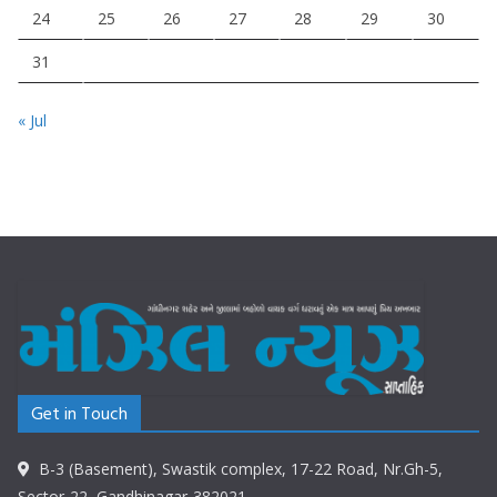
24
25
26
27
28
29
30
31
« Jul
Get in Touch
B-3 (Basement), Swastik complex, 17-22 Road, Nr.Gh-5,
Sector-22, Gandhinagar-382021