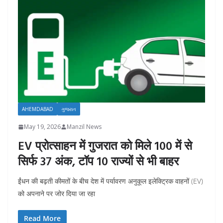
AHEMDABAD
ગુજરાત
May 19, 2026
Manzil News
EV प्रोत्साहन में गुजरात को मिले 100 में से
सिर्फ 37 अंक, टॉप 10 राज्यों से भी बाहर
ईंधन की बढ़ती कीमतों के बीच देश में पर्यावरण अनुकूल इलेक्ट्रिक वाहनों (EV)
को अपनाने पर जोर दिया जा रहा
Read More