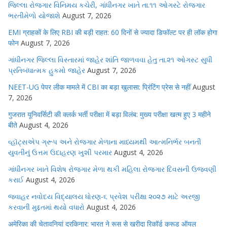
જિલ્લા રોજગાર વિનિમય કચેરી, ગાંધીનગર ખાતે તા.૧૧ ઓગસ્ટે રોજગાર
ભરતીમેળો યોજાશે
August 7, 2026
EMI ग्राहकों के लिए RBI की बड़ी राहत: 60 दिनों से ज्यादा डिफॉल्ट पर ही लॉक होगा
फोन
August 7, 2026
ગાંધીનગર જિલ્લા વિસ્તારમાં જાહેર શાંતિ જાળવવા હેતુ તા.૨૧ ઓગસ્ટ સુધી
પ્રતિબંધાત્મક હુકમો જાહેર
August 7, 2026
NEET-UG पेपर लीक मामले में CBI का बड़ा खुलासा: प्रिंटिंग प्रेस से नहीं
August
7, 2026
गुजरात यूनिवर्सिटी की क्लर्क भर्ती परीक्षा में बड़ा विलंब: मुख्य परीक्षा खत्म हुए 3 महीने
बीते
August 4, 2026
વ્હૉટ્સએપ ગ્રૂપ અને રોજગાર મેળાના માધ્યમથી આત્મનિર્ભર બનતી
યુવતીનું ઉત્તમ ઉદાહરણ ખુશી પરમાર
August 4, 2026
ગાંધીનગર ખાતે વિશેષ રોજગાર મેળા થકી મહિલા રોજગાર દિવસની ઉજવણી
કરાઈ
August 4, 2026
જવાહર નવોદય વિદ્યાલય ધોરણ-૬ પ્રવેશ પરીક્ષા ૨૦૨૭ માટે અરજી
કરવાની મુદ્દતમાં થયો વધારો
August 4, 2026
अमेरिका की चेतावनियां दरकिनार: भारत ने रूस से खरीदा रिकॉर्ड क्रूड ऑयल