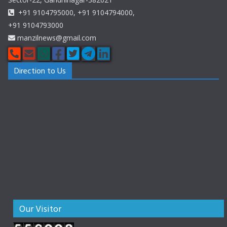
+91 9104795000, +91 9104794000,
+91 9104793000
manzilnews@gmail.com
Direction to Us
Our Visitor