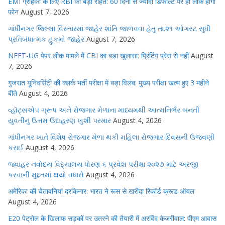
EMI ग्राहकों के लिए RBI की बड़ी राहत: 60 दिनों से ज्यादा डिफॉल्ट पर ही लॉक होगा
फोन
August 7, 2026
ગાંધીનગર જિલ્લા વિસ્તારમાં જાહેર શાંતિ જાળવવા હેતુ તા.૨૧ ઓગસ્ટ સુધી
પ્રતિબંધાત્મક હુકમો જાહેર
August 7, 2026
NEET-UG पेपर लीक मामले में CBI का बड़ा खुलासा: प्रिंटिंग प्रेस से नहीं
August
7, 2026
गुजरात यूनिवर्सिटी की क्लर्क भर्ती परीक्षा में बड़ा विलंब: मुख्य परीक्षा खत्म हुए 3 महीने
बीते
August 4, 2026
વ્હૉટ્સએપ ગ્રૂપ અને રોજગાર મેળાના માધ્યમથી આત્મનિર્ભર બનતી
યુવતીનું ઉત્તમ ઉદાહરણ ખુશી પરમાર
August 4, 2026
ગાંધીનગર ખાતે વિશેષ રોજગાર મેળા થકી મહિલા રોજગાર દિવસની ઉજવણી
કરાઈ
August 4, 2026
જવાહર નવોદય વિદ્યાલય ધોરણ-૬ પ્રવેશ પરીક્ષા ૨૦૨૭ માટે અરજી
કરવાની મુદ્દતમાં થયો વધારો
August 4, 2026
अमेरिका की चेतावनियां दरकिनार: भारत ने रूस से खरीदा रिकॉर्ड क्रूड ऑयल
August 4, 2026
E20 पेट्रोल के खिलाफ सड़कों पर उतरने की तैयारी में अरविंद केजरीवाल: पीएम आवास