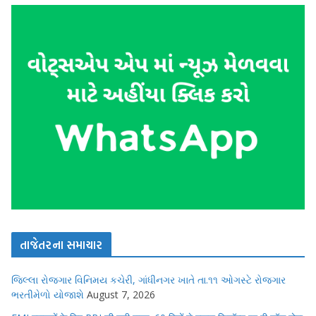
તાજેતરના સમાચાર
જિલ્લા રોજગાર વિનિમય કચેરી, ગાંધીનગર ખાતે તા.૧૧ ઓગસ્ટે રોજગાર
ભરતીમેળો યોજાશે
August 7, 2026