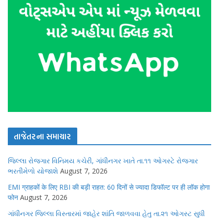
તાજેતરના સમાચાર
જિલ્લા રોજગાર વિનિમય કચેરી, ગાંધીનગર ખાતે તા.૧૧ ઓગસ્ટે રોજગાર
ભરતીમેળો યોજાશે
August 7, 2026
EMI ग्राहकों के लिए RBI की बड़ी राहत: 60 दिनों से ज्यादा डिफॉल्ट पर ही लॉक होगा
फोन
August 7, 2026
ગાંધીનગર જિલ્લા વિસ્તારમાં જાહેર શાંતિ જાળવવા હેતુ તા.૨૧ ઓગસ્ટ સુધી