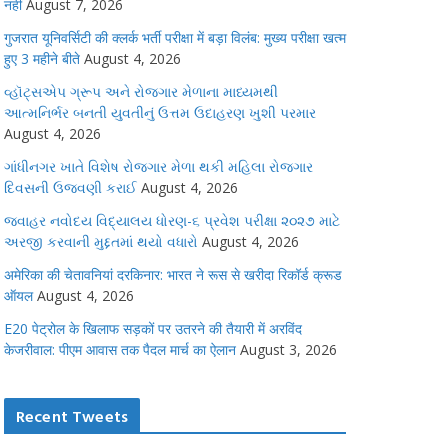
नहीं
August 7, 2026
गुजरात यूनिवर्सिटी की क्लर्क भर्ती परीक्षा में बड़ा विलंब: मुख्य परीक्षा खत्म
हुए 3 महीने बीते
August 4, 2026
વ્હૉટ્સએપ ગ્રૂપ અને રોજગાર મેળાના માધ્યમથી
આત્મનિર્ભર બનતી યુવતીનું ઉત્તમ ઉદાહરણ ખુશી પરમાર
August 4, 2026
ગાંધીનગર ખાતે વિશેષ રોજગાર મેળા થકી મહિલા રોજગાર
દિવસની ઉજવણી કરાઈ
August 4, 2026
જવાહર નવોદય વિદ્યાલય ધોરણ-૬ પ્રવેશ પરીક્ષા ૨૦૨૭ માટે
અરજી કરવાની મુદ્દતમાં થયો વધારો
August 4, 2026
अमेरिका की चेतावनियां दरकिनार: भारत ने रूस से खरीदा रिकॉर्ड क्रूड
ऑयल
August 4, 2026
E20 पेट्रोल के खिलाफ सड़कों पर उतरने की तैयारी में अरविंद
केजरीवाल: पीएम आवास तक पैदल मार्च का ऐलान
August 3, 2026
Recent Tweets