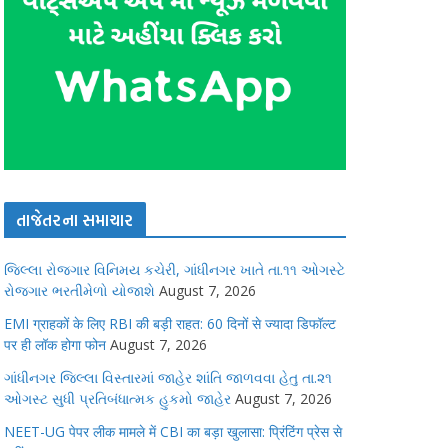
તાજેતરના સમાચાર
જિલ્લા રોજગાર વિનિમય કચેરી, ગાંધીનગર ખાતે તા.૧૧ ઓગસ્ટે
રોજગાર ભરતીમેળો યોજાશે
August 7, 2026
EMI ग्राहकों के लिए RBI की बड़ी राहत: 60 दिनों से ज्यादा डिफॉल्ट
पर ही लॉक होगा फोन
August 7, 2026
ગાંધીનગર જિલ્લા વિસ્તારમાં જાહેર શાંતિ જાળવવા હેતુ તા.૨૧
ઓગસ્ટ સુધી પ્રતિબંધાત્મક હુકમો જાહેર
August 7, 2026
NEET-UG पेपर लीक मामले में CBI का बड़ा खुलासा: प्रिंटिंग प्रेस से