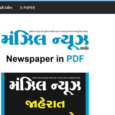
ધર્મ દર્શન
E-PAPER