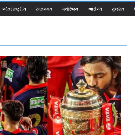
આંતરરાષ્ટ્રીય
રમતગમત
મનોરંજન
આરોગ્ય
ગુજરાત