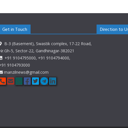
Get in Touch
Direction to U
B-3 (Basement), Swastik complex, 17-22 Road,
Nr.Gh-5, Sector-22, Gandhinagar-382021
+91 9104795000, +91 9104794000,
+91 9104793000
manzilnews@gmail.com