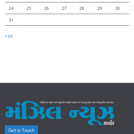
24
25
26
27
28
29
30
31
« Jul
Get in Touch