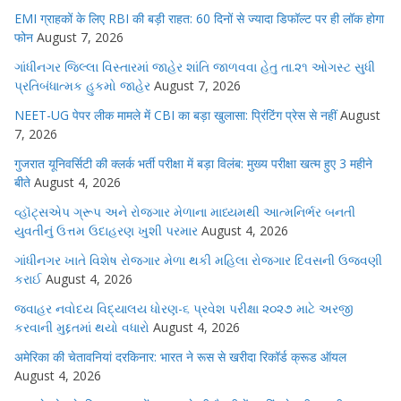
EMI ग्राहकों के लिए RBI की बड़ी राहत: 60 दिनों से ज्यादा डिफॉल्ट पर ही लॉक होगा
फोन
August 7, 2026
ગાંધીનગર જિલ્લા વિસ્તારમાં જાહેર શાંતિ જાળવવા હેતુ તા.૨૧ ઓગસ્ટ સુધી
પ્રતિબંધાત્મક હુકમો જાહેર
August 7, 2026
NEET-UG पेपर लीक मामले में CBI का बड़ा खुलासा: प्रिंटिंग प्रेस से नहीं
August
7, 2026
गुजरात यूनिवर्सिटी की क्लर्क भर्ती परीक्षा में बड़ा विलंब: मुख्य परीक्षा खत्म हुए 3 महीने
बीते
August 4, 2026
વ્હૉટ્સએપ ગ્રૂપ અને રોજગાર મેળાના માધ્યમથી આત્મનિર્ભર બનતી
યુવતીનું ઉત્તમ ઉદાહરણ ખુશી પરમાર
August 4, 2026
ગાંધીનગર ખાતે વિશેષ રોજગાર મેળા થકી મહિલા રોજગાર દિવસની ઉજવણી
કરાઈ
August 4, 2026
જવાહર નવોદય વિદ્યાલય ધોરણ-૬ પ્રવેશ પરીક્ષા ૨૦૨૭ માટે અરજી
કરવાની મુદ્દતમાં થયો વધારો
August 4, 2026
अमेरिका की चेतावनियां दरकिनार: भारत ने रूस से खरीदा रिकॉर्ड क्रूड ऑयल
August 4, 2026