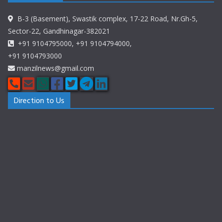
B-3 (Basement), Swastik complex, 17-22 Road, Nr.Gh-5,
Sector-22, Gandhinagar-382021
+91 9104795000, +91 9104794000,
+91 9104793000
manzilnews@gmail.com
Direction to Us