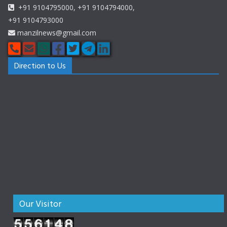
+91 9104795000, +91 9104794000,
+91 9104793000
manzilnews@gmail.com
Direction to Us
Our Visitor