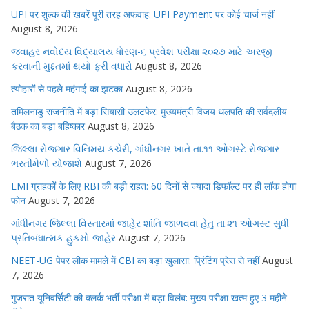
UPI पर शुल्क की खबरें पूरी तरह अफवाह: UPI Payment पर कोई चार्ज नहीं
August 8, 2026
જવાહર નવોદય વિદ્યાલય ધોરણ-૬ પ્રવેશ પરીક્ષા ૨૦૨૭ માટે અરજી
કરવાની મુદ્દતમાં થયો ફરી વધારો
August 8, 2026
त्योहारों से पहले महंगाई का झटका
August 8, 2026
तमिलनाडु राजनीति में बड़ा सियासी उलटफेर: मुख्यमंत्री विजय थलपति की सर्वदलीय
बैठक का बड़ा बहिष्कार
August 8, 2026
જિલ્લા રોજગાર વિનિમય કચેરી, ગાંધીનગર ખાતે તા.૧૧ ઓગસ્ટે રોજગાર
ભરતીમેળો યોજાશે
August 7, 2026
EMI ग्राहकों के लिए RBI की बड़ी राहत: 60 दिनों से ज्यादा डिफॉल्ट पर ही लॉक होगा
फोन
August 7, 2026
ગાંધીનગર જિલ્લા વિસ્તારમાં જાહેર શાંતિ જાળવવા હેતુ તા.૨૧ ઓગસ્ટ સુધી
પ્રતિબંધાત્મક હુકમો જાહેર
August 7, 2026
NEET-UG पेपर लीक मामले में CBI का बड़ा खुलासा: प्रिंटिंग प्रेस से नहीं
August
7, 2026
गुजरात यूनिवर्सिटी की क्लर्क भर्ती परीक्षा में बड़ा विलंब: मुख्य परीक्षा खत्म हुए 3 महीने