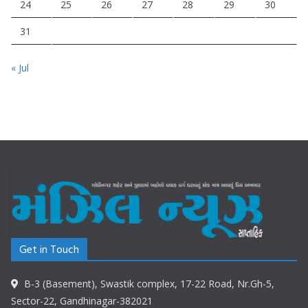
24
25
26
27
28
29
30
31
« Jul
Get in Touch
B-3 (Basement), Swastik complex, 17-22 Road, Nr.Gh-5,
Sector-22, Gandhinagar-382021