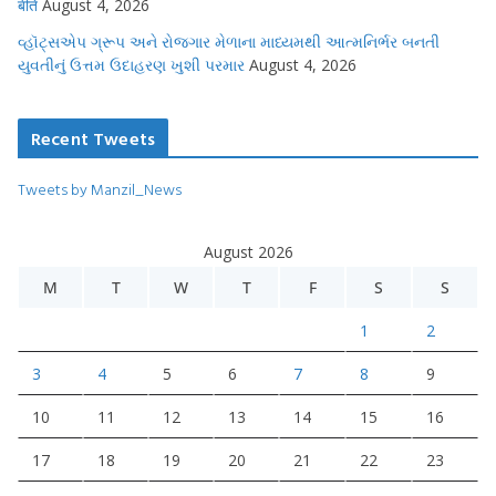
बीते
August 4, 2026
વ્હૉટ્સએપ ગ્રૂપ અને રોજગાર મેળાના માધ્યમથી આત્મનિર્ભર બનતી
યુવતીનું ઉત્તમ ઉદાહરણ ખુશી પરમાર
August 4, 2026
Recent Tweets
Tweets by Manzil_News
August 2026
M
T
W
T
F
S
S
1
2
3
4
5
6
7
8
9
10
11
12
13
14
15
16
17
18
19
20
21
22
23