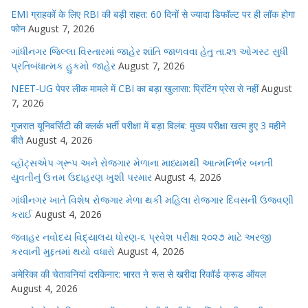
EMI ग्राहकों के लिए RBI की बड़ी राहत: 60 दिनों से ज्यादा डिफॉल्ट पर ही लॉक होगा
फोन
August 7, 2026
ગાંધીનગર જિલ્લા વિસ્તારમાં જાહેર શાંતિ જાળવવા હેતુ તા.૨૧ ઓગસ્ટ સુધી
પ્રતિબંધાત્મક હુકમો જાહેર
August 7, 2026
NEET-UG पेपर लीक मामले में CBI का बड़ा खुलासा: प्रिंटिंग प्रेस से नहीं
August
7, 2026
गुजरात यूनिवर्सिटी की क्लर्क भर्ती परीक्षा में बड़ा विलंब: मुख्य परीक्षा खत्म हुए 3 महीने
बीते
August 4, 2026
વ્હૉટ્સએપ ગ્રૂપ અને રોજગાર મેળાના માધ્યમથી આત્મનિર્ભર બનતી
યુવતીનું ઉત્તમ ઉદાહરણ ખુશી પરમાર
August 4, 2026
ગાંધીનગર ખાતે વિશેષ રોજગાર મેળા થકી મહિલા રોજગાર દિવસની ઉજવણી
કરાઈ
August 4, 2026
જવાહર નવોદય વિદ્યાલય ધોરણ-૬ પ્રવેશ પરીક્ષા ૨૦૨૭ માટે અરજી
કરવાની મુદ્દતમાં થયો વધારો
August 4, 2026
अमेरिका की चेतावनियां दरकिनार: भारत ने रूस से खरीदा रिकॉर्ड क्रूड ऑयल
August 4, 2026