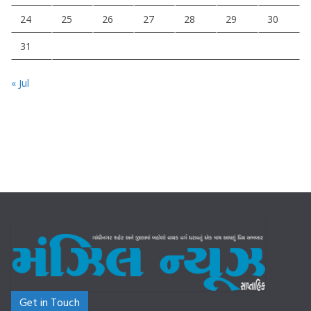
24
25
26
27
28
29
30
31
« Jul
Get in Touch