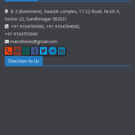
B-3 (Basement), Swastik complex, 17-22 Road, Nr.Gh-5,
Sector-22, Gandhinagar-382021
+91 9104795000, +91 9104794000,
+91 9104793000
manzilnews@gmail.com
Direction to Us