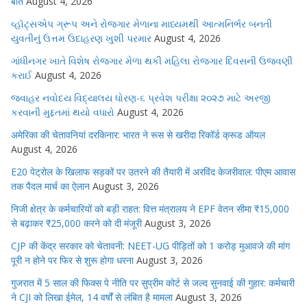
बीते
August 4, 2026
વ્હૉટ્સએપ ગ્રૂપ અને રોજગાર મેળાના માધ્યમથી આત્મનિર્ભર બનતી
યુવતીનું ઉત્તમ ઉદાહરણ ખુશી પરમાર
August 4, 2026
ગાંધીનગર ખાતે વિશેષ રોજગાર મેળા થકી મહિલા રોજગાર દિવસની ઉજવણી
કરાઈ
August 4, 2026
જવાહર નવોદય વિદ્યાલય ધોરણ-૬ પ્રવેશ પરીક્ષા ૨૦૨૭ માટે અરજી
કરવાની મુદ્દતમાં થયો વધારો
August 4, 2026
अमेरिका की चेतावनियां दरकिनार: भारत ने रूस से खरीदा रिकॉर्ड क्रूड ऑयल
August 4, 2026
E20 पेट्रोल के खिलाफ सड़कों पर उतरने की तैयारी में अरविंद केजरीवाल: पीएम आवास
तक पैदल मार्च का ऐलान
August 3, 2026
निजी क्षेत्र के कर्मचारियों को बड़ी राहत: वित्त मंत्रालय ने EPF वेतन सीमा ₹15,000
से बढ़ाकर ₹25,000 करने को दी मंजूरी
August 3, 2026
CJP की केंद्र सरकार को चेतावनी: NEET-UG पीड़ितों को 1 करोड़ मुआवजे की मांग
पूरी न होने पर फिर से शुरू होगा धरना
August 3, 2026
गुजरात में 5 साल की फिक्स पे नीति पर सुप्रीम कोर्ट से जल्द सुनवाई की गुहार: कर्मचारी
ने CJI को लिखा ईमेल, 14 वर्षों से लंबित है मामला
August 3, 2026