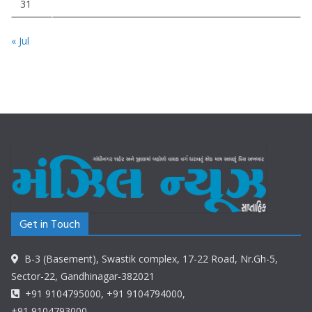
31
« Jul
Get in Touch
B-3 (Basement), Swastik complex, 17-22 Road, Nr.Gh-5,
Sector-22, Gandhinagar-382021
+91 9104795000, +91 9104794000,
+91 9104793000