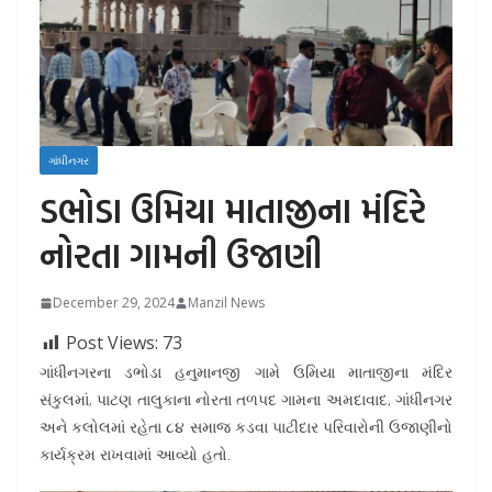
ગાંધીનગર
ડભોડા ઉમિયા માતાજીના મંદિરે
નોરતા ગામની ઉજાણી
December 29, 2024
Manzil News
Post Views:
73
ગાંધીનગરના ડભોડા હનુમાનજી ગામે ઉમિયા માતાજીના મંદિર
સંકુલમાં, પાટણ તાલુકાના નોરતા તળપદ ગામના અમદાવાદ, ગાંધીનગર
અને કલોલમાં રહેતા ૮૪ સમાજ કડવા પાટીદાર પરિવારોની ઉજાણીનો
કાર્યક્રમ રાખવામાં આવ્યો હતો‌.