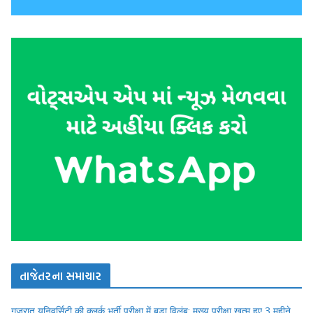
તાજેતરના સમાચાર
गुजरात यूनिवर्सिटी की क्लर्क भर्ती परीक्षा में बड़ा विलंब: मुख्य परीक्षा खत्म हुए 3 महीने