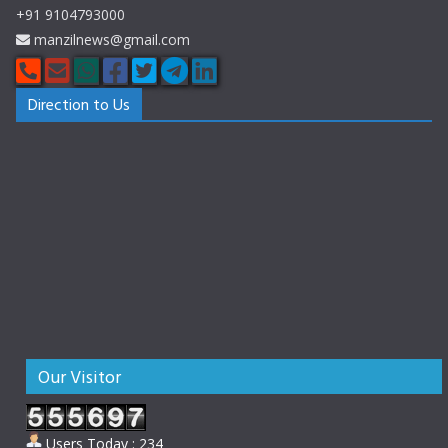
+91 9104793000
manzilnews@gmail.com
Direction to Us
Our Visitor
Users Today : 234