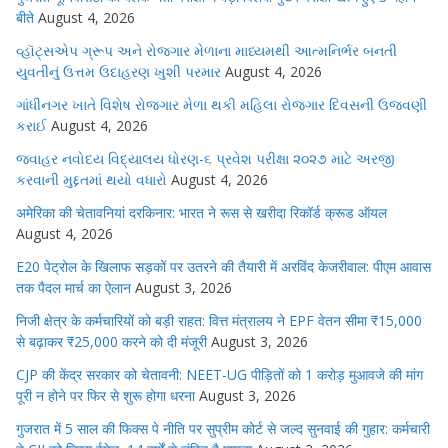
बीते
August 4, 2026
વ્હૉટ્સએપ ગ્રૂપ અને રોજગાર મેળાના માધ્યમથી આત્મનિર્ભર બનતી
યુવતીનું ઉત્તમ ઉદાહરણ ખુશી પરમાર
August 4, 2026
ગાંધીનગર ખાતે વિશેષ રોજગાર મેળા થકી મહિલા રોજગાર દિવસની ઉજવણી
કરાઈ
August 4, 2026
જવાહર નવોદય વિદ્યાલય ધોરણ-૬ પ્રવેશ પરીક્ષા ૨૦૨૭ માટે અરજી
કરવાની મુદ્દતમાં થયો વધારો
August 4, 2026
अमेरिका की चेतावनियां दरकिनार: भारत ने रूस से खरीदा रिकॉर्ड क्रूड ऑयल
August 4, 2026
E20 पेट्रोल के खिलाफ सड़कों पर उतरने की तैयारी में अरविंद केजरीवाल: पीएम आवास
तक पैदल मार्च का ऐलान
August 3, 2026
निजी क्षेत्र के कर्मचारियों को बड़ी राहत: वित्त मंत्रालय ने EPF वेतन सीमा ₹15,000
से बढ़ाकर ₹25,000 करने को दी मंजूरी
August 3, 2026
CJP की केंद्र सरकार को चेतावनी: NEET-UG पीड़ितों को 1 करोड़ मुआवजे की मांग
पूरी न होने पर फिर से शुरू होगा धरना
August 3, 2026
गुजरात में 5 साल की फिक्स पे नीति पर सुप्रीम कोर्ट से जल्द सुनवाई की गुहार: कर्मचारी