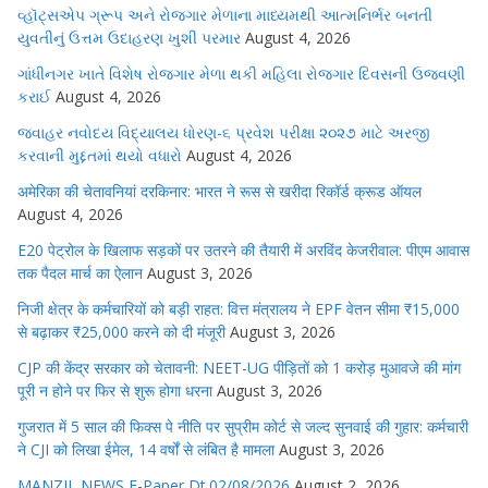
વ્હૉટ્સએપ ગ્રૂપ અને રોજગાર મેળાના માધ્યમથી આત્મનિર્ભર બનતી
યુવતીનું ઉત્તમ ઉદાહરણ ખુશી પરમાર
August 4, 2026
ગાંધીનગર ખાતે વિશેષ રોજગાર મેળા થકી મહિલા રોજગાર દિવસની ઉજવણી
કરાઈ
August 4, 2026
જવાહર નવોદય વિદ્યાલય ધોરણ-૬ પ્રવેશ પરીક્ષા ૨૦૨૭ માટે અરજી
કરવાની મુદ્દતમાં થયો વધારો
August 4, 2026
अमेरिका की चेतावनियां दरकिनार: भारत ने रूस से खरीदा रिकॉर्ड क्रूड ऑयल
August 4, 2026
E20 पेट्रोल के खिलाफ सड़कों पर उतरने की तैयारी में अरविंद केजरीवाल: पीएम आवास
तक पैदल मार्च का ऐलान
August 3, 2026
निजी क्षेत्र के कर्मचारियों को बड़ी राहत: वित्त मंत्रालय ने EPF वेतन सीमा ₹15,000
से बढ़ाकर ₹25,000 करने को दी मंजूरी
August 3, 2026
CJP की केंद्र सरकार को चेतावनी: NEET-UG पीड़ितों को 1 करोड़ मुआवजे की मांग
पूरी न होने पर फिर से शुरू होगा धरना
August 3, 2026
गुजरात में 5 साल की फिक्स पे नीति पर सुप्रीम कोर्ट से जल्द सुनवाई की गुहार: कर्मचारी
ने CJI को लिखा ईमेल, 14 वर्षों से लंबित है मामला
August 3, 2026
MANZIL NEWS E-Paper Dt.02/08/2026
August 2, 2026