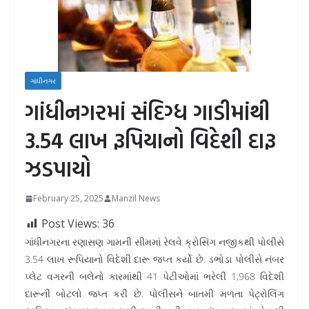
ગાંધીનગર
ગાંધીનગરમાં સંદિગ્ધ ગાડીમાંથી
3.54 લાખ રૂપિયાનો વિદેશી દારૂ
ઝડપાયો
February 25, 2025
Manzil News
Post Views:
36
ગાંધીનગરના રણાસણ ગામની સીમમાં રેલવે ક્રોસિંગ નજીકથી પોલીસે
3.54 લાખ રૂપિયાનો વિદેશી દારૂ જપ્ત કર્યો છે. ડભોડા પોલીસે નંબર
પ્લેટ વગરની બલેનો કારમાંથી 41 પેટીઓમાં ભરેલી 1,968 વિદેશી
દારૂની બોટલો જપ્ત કરી છે. પોલીસને બાતમી મળતા પેટ્રોલિંગ