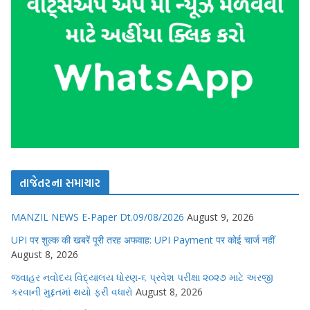
તાજેતરના સમાચાર
MANZIL NEWS E-Paper Dt.09/08/2026
August 9, 2026
UPI पर शुल्क की खबरें पूरी तरह अफवाह: UPI Payment पर कोई चार्ज नहीं
August 8, 2026
જવાહર નવોદય વિદ્યાલય ધોરણ-૬ પ્રવેશ પરીક્ષા ૨૦૨૭ માટે અરજી
કરવાની મુદ્દતમાં થયો ફરી વધારો
August 8, 2026