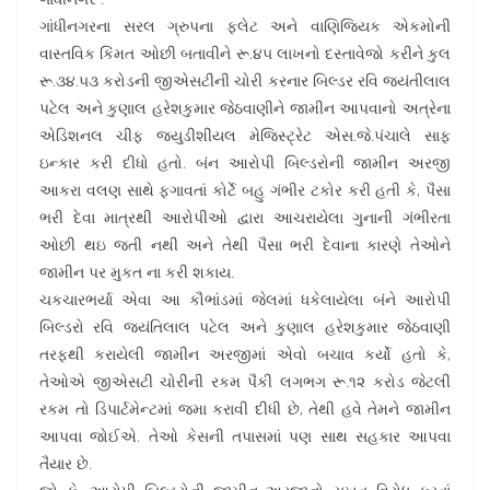
ગાંધીનગરના સરલ ગ્રુપના ફ્લેટ અને વાણિજિયક એકમોની
વાસ્તવિક કિંમત ઓછી બતાવીને રૂ.૪૫ લાખનો દસ્તાવેજો કરીને કુલ
રૂ.૩૪.૫૩ કરોડની જીએસટીની ચોરી કરનાર બિલ્ડર રવિ જયંતીલાલ
પટેલ અને કુણાલ હરેશકુમાર જેઠવાણીને જામીન આપવાનો અત્રેના
એડિશનલ ચીફ જયુડીશીયલ મેજિસ્ટ્રેટ એસ.જે.પંચાલે સાફ
ઇન્કાર કરી દીધો હતો. બંન આરોપી બિલ્ડરોની જામીન અરજી
આકરા વલણ સાથે ફગાવતાં કોર્ટે બહુ ગંભીર ટકોર કરી હતી કે, પૈસા
ભરી દેવા માત્રથી આરોપીઓ દ્વારા આચરાયેલા ગુનાની ગંભીરતા
ઓછી થઇ જતી નથી અને તેથી પૈસા ભરી દેવાના કારણે તેઓને
જામીન પર મુકત ના કરી શકાય.
ચકચારભર્યા એવા આ કૌભાંડમાં જેલમાં ધકેલાયેલા બંને આરોપી
બિલ્ડરો રવિ જયંતિલાલ પટેલ અને કુણાલ હરેશકુમાર જેઠવાણી
તરફથી કરાયેલી જામીન અરજીમાં એવો બચાવ કર્યો હતો કે,
તેઓએ જીએસટી ચોરીની રકમ પૈકી લગભગ રૂ.૧૨ કરોડ જેટલી
રકમ તો ડિપાર્ટમેન્ટમાં જમા કરાવી દીધી છે, તેથી હવે તેમને જામીન
આપવા જોઈએ. તેઓ કેસની તપાસમાં પણ સાથ સહકાર આપવા
તૈયાર છે.