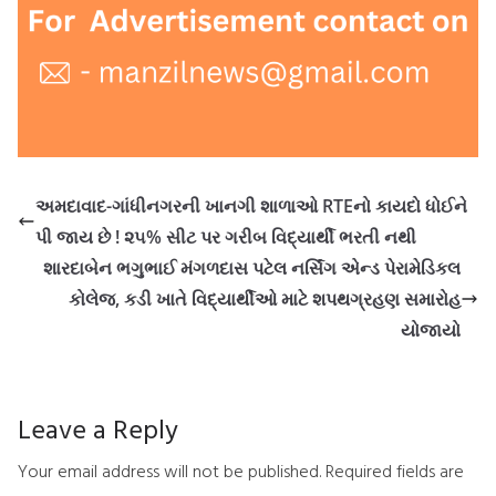
અમદાવાદ-ગાંધીનગરની ખાનગી શાળાઓ RTEનો કાયદો ધોઈને
પી જાય છે ! ૨૫% સીટ પર ગરીબ વિદ્યાર્થી ભરતી નથી
શારદાબેન ભગુભાઈ મંગળદાસ પટેલ નર્સિંગ એન્ડ પેરામેડિકલ
કોલેજ, કડી ખાતે વિદ્યાર્થીઓ માટે શપથગ્રહણ સમારોહ
યોજાયો
Leave a Reply
Your email address will not be published.
Required fields are