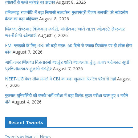
त्योहारों से पहले महंगाई का झटका
August 8, 2026
तमिलनाडु राजनीति में बड़ा सियासी उलटफेर: मुख्यमंत्री विजय थलपति की सर्वदलीय
बैठक का बड़ा बहिष्कार
August 8, 2026
જિલ્લા રોજગાર વિનિમય કચેરી, ગાંધીનગર ખાતે તા.૧૧ ઓગસ્ટે રોજગાર
ભરતીમેળો યોજાશે
August 7, 2026
EMI ग्राहकों के लिए RBI की बड़ी राहत: 60 दिनों से ज्यादा डिफॉल्ट पर ही लॉक होगा
फोन
August 7, 2026
ગાંધીનગર જિલ્લા વિસ્તારમાં જાહેર શાંતિ જાળવવા હેતુ તા.૨૧ ઓગસ્ટ સુધી
પ્રતિબંધાત્મક હુકમો જાહેર
August 7, 2026
NEET-UG पेपर लीक मामले में CBI का बड़ा खुलासा: प्रिंटिंग प्रेस से नहीं
August
7, 2026
गुजरात यूनिवर्सिटी की क्लर्क भर्ती परीक्षा में बड़ा विलंब: मुख्य परीक्षा खत्म हुए 3 महीने
बीते
August 4, 2026
Recent Tweets
Tweets by Manzil_News