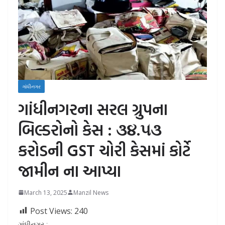
ગાંધીનગર
ગાંધીનગરના સરલ ગ્રુપના
બિલ્ડરોનો કેસ : ૩૪.૫૩
કરોડની GST ચોરી કેસમાં કોર્ટે
જામીન ના આપ્યા
March 13, 2025
Manzil News
Post Views:
240
ગાંધીનગર :