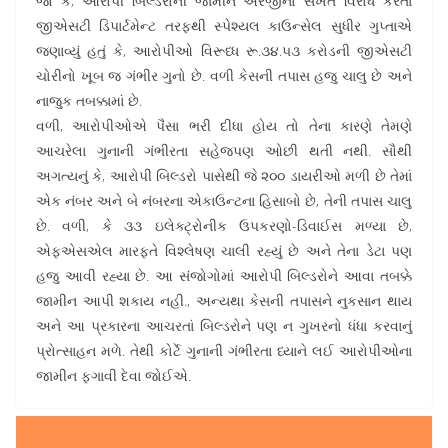
જો કે, આરોપી બિલ્ડરોની જામીન અરજીનો સખત વિરોધ કરતાં
જીએસટી ડિપાર્ટમેન્ટ તરફથી સ્પેશ્યલ કાઉન્સેલ સુધીર ગુપ્તાએ
જણાવ્યું હતું કે, આરોપીઓ વિરૂધ્ધ રૂ.૩૪.૫૩ કરોડની જીએસટી
ચોરીનો ખૂબ જ ગંભીર ગુનો છે. વળી કેસની તપાસ હજુ ચાલુ છે અને
નાજુક તબક્કામાં છે.
વળી, આરોપીઓએ પૈસા ભરી દીધા હોય તો તેના કારણે તેમણે
આચરેલા ગુનાની ગંભીરતા સહેજપણ ઓછી થતી નથી. સૌથી
અગત્યનું કે, આરોપી બિલ્ડરો પાસેથી જે ૨૦૦ ડાયરીઓ મળી છે તેમાં
એક નંબર અને બે નંબરના એકાઉન્ટના હિસાબો છે, તેની તપાસ ચાલુ
છે. વળી, કે ૩૩ ઇલેક્ટ્રોનીક ઉપકરણો-ડિવાઈસ મળ્યા છે,
એફએસએલ મારફતે વિશ્લેષણ ચાલી રહ્યું છે અને તેના ડેટા પણ
હજુ આવી રહ્યા છે. આ સંજોગોમાં આરોપી બિલ્ડરોને આવા તબક્કે
જામીન આપી શકાય નહી., અન્યથા કેસની તપાસને નુકસાન થાય
અને આ પ્રકારના આચરતાં બિલ્ડરોને પણ ન ગુખરનો ધંધા કરવાનું
પ્રોત્સાહન મળે. તેથી કોર્ટે ગુનાની ગંભીરતા ધ્યાને લઈ આરોપીઓના
જામીન ફગાવી દેવા જોઈએ.