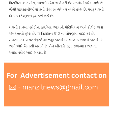
વિટામિન B12 માંસ, માછલી, ઈંડા અને ડેરી ઉત્પાદનોમાં જોવા મળે છે,
જેથી શાકાહારીઓમાં તેની ઉણપનું જોખમ વધારે હોય છે. પરંતુ મગની
દાળ આ ઉણપને દૂર કરી શકે છે.
મગની દાળમાં પ્રોટીન, ફાઈબર, આયર્ન, પોટેશિયમ અને ફોલેટ જેવા
પોષકતત્વો હોય છે, જે વિટામિન B12 ના શોષણમાં મદદ કરે છે.
મગની દાળ પાચનતંત્રને મજબૂત બનાવે છે, લાલ રક્તકણો બનાવે છે
અને એનિમિયાથી બચાવે છે. તેને ખીચડી, સૂપ, દાળ-ભાત અથવા
પરાઠા તરીકે ખાઈ શકાય છે.