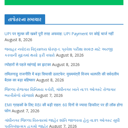
તાજેતરના સમાચાર
UPI पर शुल्क की खबरें पूरी तरह अफवाह: UPI Payment पर कोई चार्ज नहीं
August 8, 2026
જવાહર નવોદય વિદ્યાલય ધોરણ-૬ પ્રવેશ પરીક્ષા ૨૦૨૭ માટે અરજી
કરવાની મુદ્દતમાં થયો ફરી વધારો
August 8, 2026
त्योहारों से पहले महंगाई का झटका
August 8, 2026
तमिलनाडु राजनीति में बड़ा सियासी उलटफेर: मुख्यमंत्री विजय थलपति की सर्वदलीय
बैठक का बड़ा बहिष्कार
August 8, 2026
જિલ્લા રોજગાર વિનિમય કચેરી, ગાંધીનગર ખાતે તા.૧૧ ઓગસ્ટે રોજગાર
ભરતીમેળો યોજાશે
August 7, 2026
EMI ग्राहकों के लिए RBI की बड़ी राहत: 60 दिनों से ज्यादा डिफॉल्ट पर ही लॉक होगा
फोन
August 7, 2026
ગાંધીનગર જિલ્લા વિસ્તારમાં જાહેર શાંતિ જાળવવા હેતુ તા.૨૧ ઓગસ્ટ સુધી
પ્રતિબંધાત્મક હુકમો જાહેર
August 7, 2026