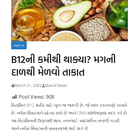
આરોગ્ય
B12ની કમીથી થાક્યા? મગની
દાળથી મેળવો તાકાત
March 21, 2025
Manzil News
Post Views:
908
વિટામિન B12 શરીર માટે ખૂબ જ જરૂરી છે, જે લાલ રક્તકણો બનાવે
છે, નર્વસ સિસ્ટમને યોગ્ય રાખે છે અને DNA સંશ્લેષણમાં મદદ કરે છે.
આ વિટામિનની ઉણપથી થાક, નબળાઈ, યાદશક્તિ નબળી પડવી
અને નર્વસ સિસ્ટમની સમસ્યાઓ થઈ શકે છે.