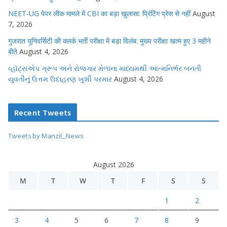
NEET-UG पेपर लीक मामले में CBI का बड़ा खुलासा: प्रिंटिंग प्रेस से नहीं
August
7, 2026
गुजरात यूनिवर्सिटी की क्लर्क भर्ती परीक्षा में बड़ा विलंब: मुख्य परीक्षा खत्म हुए 3 महीने
बीते
August 4, 2026
વ્હૉટ્સએપ ગ્રૂપ અને રોજગાર મેળાના માધ્યમથી આત્મનિર્ભર બનતી
યુવતીનું ઉત્તમ ઉદાહરણ ખુશી પરમાર
August 4, 2026
Recent Tweets
Tweets by Manzil_News
August 2026
M
T
W
T
F
S
S
1
2
3
4
5
6
7
8
9