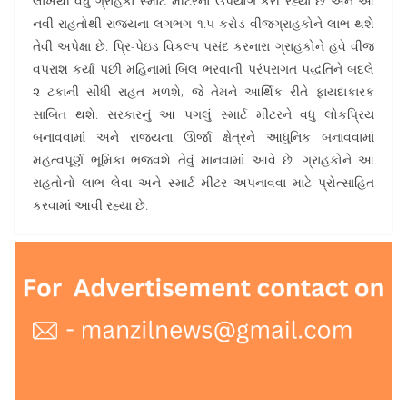
લાખથી વધુ ગ્રાહકો સ્માર્ટ મીટરનો ઉપયોગ કરી રહ્યા છે અને આ
નવી રાહતોથી રાજ્યના લગભગ ૧.૫ કરોડ વીજગ્રાહકોને લાભ થશે
તેવી અપેક્ષા છે. પ્રિ-પેઇડ વિકલ્પ પસંદ કરનારા ગ્રાહકોને હવે વીજ
વપરાશ કર્યા પછી મહિનામાં બિલ ભરવાની પરંપરાગત પદ્ધતિને બદલે
૨ ટકાની સીધી રાહત મળશે, જે તેમને આર્થિક રીતે ફાયદાકારક
સાબિત થશે. સરકારનું આ પગલું સ્માર્ટ મીટરને વધુ લોકપ્રિય
બનાવવામાં અને રાજ્યના ઊર્જા ક્ષેત્રને આધુનિક બનાવવામાં
મહત્વપૂર્ણ ભૂમિકા ભજવશે તેવું માનવામાં આવે છે. ગ્રાહકોને આ
રાહતોનો લાભ લેવા અને સ્માર્ટ મીટર અપનાવવા માટે પ્રોત્સાહિત
કરવામાં આવી રહ્યા છે.