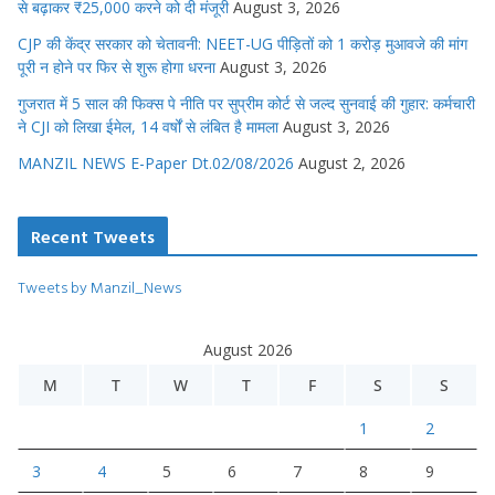
से बढ़ाकर ₹25,000 करने को दी मंजूरी
August 3, 2026
CJP की केंद्र सरकार को चेतावनी: NEET-UG पीड़ितों को 1 करोड़ मुआवजे की मांग
पूरी न होने पर फिर से शुरू होगा धरना
August 3, 2026
गुजरात में 5 साल की फिक्स पे नीति पर सुप्रीम कोर्ट से जल्द सुनवाई की गुहार: कर्मचारी
ने CJI को लिखा ईमेल, 14 वर्षों से लंबित है मामला
August 3, 2026
MANZIL NEWS E-Paper Dt.02/08/2026
August 2, 2026
Recent Tweets
Tweets by Manzil_News
August 2026
M
T
W
T
F
S
S
1
2
3
4
5
6
7
8
9