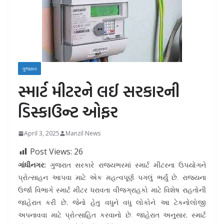
ગુજરાત
સ્માર્ટ મીટરને લઈ સરકારની
ડિસ્કાઉન્ટ ઓફર
April 3, 2025
Manzil News
Post Views:
26
ગાંધીનગર:
ગુજરાત સરકારે રાજ્યભરમાં સ્માર્ટ મીટરના ઉપયોગને
પ્રોત્સાહન આપવા માટે એક મહત્વપૂર્ણ પગલું ભર્યું છે. રાજ્યના
ઉર્જા વિભાગે સ્માર્ટ મીટર ધરાવતા વીજગ્રાહકો માટે વિશેષ રાહતોની
જાહેરાત કરી છે, જેનો હેતુ વધુને વધુ લોકોને આ ટેકનોલોજી
અપનાવવા માટે પ્રોત્સાહિત કરવાનો છે. જાહેરાત અનુસાર, સ્માર્ટ