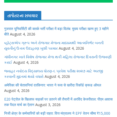
તાજેતરના સમાચાર
गुजरात यूनिवर्सिटी की क्लर्क भर्ती परीक्षा में बड़ा विलंब: मुख्य परीक्षा खत्म हुए 3 महीने
बीते
August 4, 2026
વ્હૉટ્સએપ ગ્રૂપ અને રોજગાર મેળાના માધ્યમથી આત્મનિર્ભર બનતી
યુવતીનું ઉત્તમ ઉદાહરણ ખુશી પરમાર
August 4, 2026
ગાંધીનગર ખાતે વિશેષ રોજગાર મેળા થકી મહિલા રોજગાર દિવસની ઉજવણી
કરાઈ
August 4, 2026
જવાહર નવોદય વિદ્યાલય ધોરણ-૬ પ્રવેશ પરીક્ષા ૨૦૨૭ માટે અરજી
કરવાની મુદ્દતમાં થયો વધારો
August 4, 2026
अमेरिका की चेतावनियां दरकिनार: भारत ने रूस से खरीदा रिकॉर्ड क्रूड ऑयल
August 4, 2026
E20 पेट्रोल के खिलाफ सड़कों पर उतरने की तैयारी में अरविंद केजरीवाल: पीएम आवास
तक पैदल मार्च का ऐलान
August 3, 2026
निजी क्षेत्र के कर्मचारियों को बड़ी राहत: वित्त मंत्रालय ने EPF वेतन सीमा ₹15,000