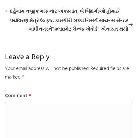
દહેગામ નજીક ગમખ્વાર અકસ્માત, બે જિંદગીઓ હોમાઈ
પર્યાવરણ ક્ષેત્રે ઉત્કૃષ્ટ કામગીરી બદલ નિસર્ગ સાયન્સ સેન્ટર
ગાંધીનગરને“ક્લાઇમેટ ચેન્જ એવોર્ડ” એનાયત થયો
Leave a Reply
Your email address will not be published.
Required fields are
marked
*
Comment
*