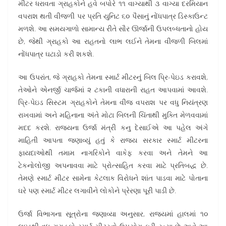
મીટર ધરાવતા ગ્રાહકોને હવે બપોરે ૧૧ વાગ્યાથી ૩ વાગ્યા દરમિયાન
વપરાશ થતી વીજળી પર પ્રતિ યુનિટ ૬૦ પૈસાનું નોંધપાત્ર ડિસ્કાઉન્ટ
મળશે. આ સમયગાળો સામાન્ય રીતે સૌર ઊર્જાની ઉપલબ્ધતાનો હોય
છે, જેથી ગ્રાહકો આ રાહતનો લાભ લઈને તેમના વીજળી બિલમાં
નોંધપાત્ર ઘટાડો કરી શકશે.
આ ઉપરાંત, જે ગ્રાહકો તેમના સ્માર્ટ મીટરનું બિલ પ્રિ-પેઇડ કરાવશે,
તેઓને એનર્જી ચાર્જમાં ૨ ટકાની વધારાની રાહત આપવામાં આવશે.
પ્રિ-પેઇડ સિસ્ટમ ગ્રાહકોને તેમના વીજ વપરાશ પર વધુ નિયંત્રણ
રાખવામાં અને મહિનાના અંતે મોટા બિલની ચિંતાથી મુક્તિ મેળવવામાં
મદદ કરશે. રાજ્યના ઉર્જા મંત્રી કનુ દેસાઈએ આ પહેલ અંગે
માહિતી આપતા જણાવ્યું હતું કે રાજ્ય સરકાર સ્માર્ટ મીટરના
ફાયદાઓથી તમામ નાગરિકોને વાકેફ કરવા અને તેમને આ
ટેકનોલોજી અપનાવવા માટે પ્રોત્સાહિત કરવા માટે પ્રતિબદ્ધ છે.
તેમણે સ્માર્ટ મીટર સામેના કેટલાક વિરોધને શાંત પાડવા માટે પોતાના
ઘરે પણ સ્માર્ટ મીટર લગાવીને લોકોને પ્રેરણા પૂરી પાડી છે.
ઉર્જા વિભાગના સૂત્રોના જણાવ્યા અનુસાર, રાજ્યમાં હાલમાં ૧૦