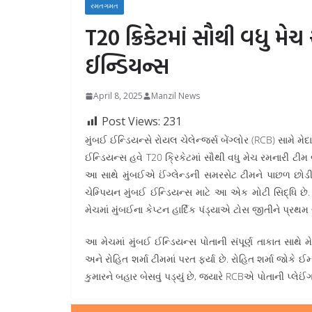
રમતગમત
T20 ક્રિકેટમાં સૌથી વધુ મ
ઈન્ડિયન્સ
April 8, 2025
Manzil News
Post Views:
231
મુંબઈ ઈન્ડિયન્સે રોયલ ચેલેન્જર્સ બેંગ્લોર (RCB) સામે મ
ઈન્ડિયન્સ હવે T20 ક્રિકેટમાં સૌથી વધુ મેચ રમનારી ટીમ
આ સાથે મુંબઈએ ઈંગ્લેન્ડની સમરસેટ ટીમને પાછળ છોડી દ
ચેમ્પિયન મુંબઈ ઈન્ડિયન્સ માટે આ એક મોટી સિદ્ધિ છે
મેચમાં મુંબઈના કેપ્ટન હાર્દિક પંડ્યાએ ટોસ જીતીને પ્રથમ
આ મેચમાં મુંબઈ ઈન્ડિયન્સ પોતાની સંપૂર્ણ તાકાત સાથે
અને રોહિત શર્મા ટીમમાં પરત ફર્યા છે. રોહિત શર્મા જોકે 
કુમારને બહાર બેસવું પડ્યું છે, જ્યારે RCBએ પોતાની પ્લેઈ