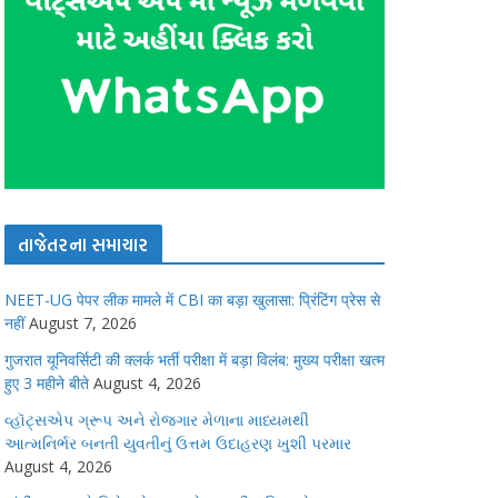
તાજેતરના સમાચાર
NEET-UG पेपर लीक मामले में CBI का बड़ा खुलासा: प्रिंटिंग प्रेस से
नहीं
August 7, 2026
गुजरात यूनिवर्सिटी की क्लर्क भर्ती परीक्षा में बड़ा विलंब: मुख्य परीक्षा खत्म
हुए 3 महीने बीते
August 4, 2026
વ્હૉટ્સએપ ગ્રૂપ અને રોજગાર મેળાના માધ્યમથી
આત્મનિર્ભર બનતી યુવતીનું ઉત્તમ ઉદાહરણ ખુશી પરમાર
August 4, 2026