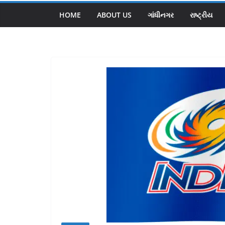
HOME
ABOUT US
ગાંધીનગર
રાષ્ટ્રીય