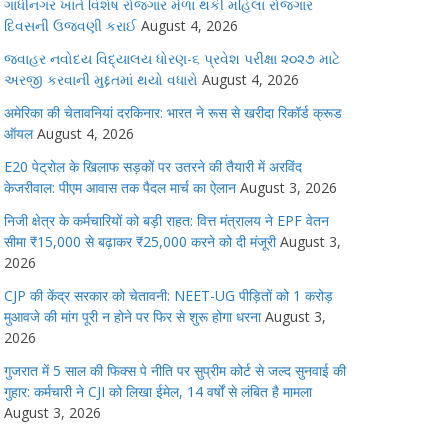
ગાંધીનગર ખાતે વિશેષ રોજગાર મેળા થકી મહિલા રોજગાર
દિવસની ઉજવણી કરાઈ
August 4, 2026
જવાહર નવોદય વિદ્યાલય ધોરણ-૬ પ્રવેશ પરીક્ષા ૨૦૨૭ માટે
અરજી કરવાની મુદ્દતમાં થયો વધારો
August 4, 2026
अमेरिका की चेतावनियां दरकिनार: भारत ने रूस से खरीदा रिकॉर्ड क्रूड
ऑयल
August 4, 2026
E20 पेट्रोल के खिलाफ सड़कों पर उतरने की तैयारी में अरविंद
केजरीवाल: पीएम आवास तक पैदल मार्च का ऐलान
August 3, 2026
निजी क्षेत्र के कर्मचारियों को बड़ी राहत: वित्त मंत्रालय ने EPF वेतन
सीमा ₹15,000 से बढ़ाकर ₹25,000 करने को दी मंजूरी
August 3,
2026
CJP की केंद्र सरकार को चेतावनी: NEET-UG पीड़ितों को 1 करोड़
मुआवजे की मांग पूरी न होने पर फिर से शुरू होगा धरना
August 3,
2026
गुजरात में 5 साल की फिक्स पे नीति पर सुप्रीम कोर्ट से जल्द सुनवाई की
गुहार: कर्मचारी ने CJI को लिखा ईमेल, 14 वर्षों से लंबित है मामला
August 3, 2026