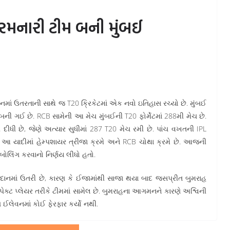
ેચ રમનારી ટીમ બની મુંબઈ
ેદાનમાં ઉતરતાની સાથે જ T20 ક્રિકેટમાં એક નવો ઇતિહાસ રચ્યો છે. મુંબઈ
 બની ગઈ છે. RCB સામેની આ મેચ મુંબઈની T20 ફોર્મેટમાં 288મી મેચ છે.
ીધી છે, જેણે અત્યાર સુધીમાં 287 T20 મેચ રમી છે. પાંચ વખતની IPL
. આ યાદીમાં હેમ્પશાયર ત્રીજા ક્રમે અને RCB ચોથા ક્રમે છે. આજની
 બોલિંગ કરવાનો નિર્ણય લીધો હતો.
 મેદાનમાં ઉતરી છે, કારણ કે ઈજામાંથી સાજા થયા બાદ જસપ્રીત બુમરાહ
ઈમ્પેક્ટ પ્લેયર તરીકે ટીમમાં સામેલ છે. બુમરાહના આગમનને કારણે અશ્વિની
ંગ ઈલેવનમાં કોઈ ફેરફાર કર્યો નથી.