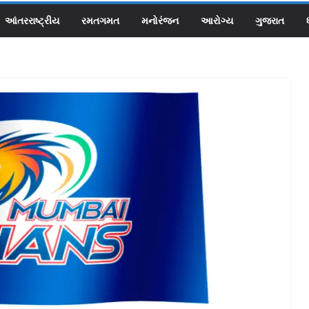
આંતરરાષ્ટ્રીય
રમતગમત
મનોરંજન
આરોગ્ય
ગુજરાત