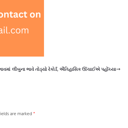
ભાવમાં
લીંબુના ભાવે તોડ્યો રેકોર્ડ, ઐતિહાસિક ઊંચાઈએ પહોંચ્યા
fields are marked
*