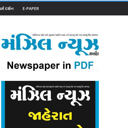
ધર્મ દર્શન
E-PAPER