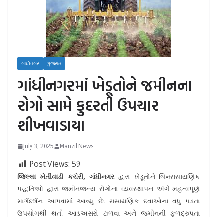
ગાંધીનગર
ગુજરાત
ગાંધીનગરમાં ખેડૂતોને જમીનના
રોગો સામે કુદરતી ઉપચાર
શીખવાડાયા
July 3, 2025
Manzil News
Post Views:
59
જિલ્લા ખેતીવાડી કચેરી, ગાંધીનગર
દ્વારા ખેડૂતોને બિનરાસાયણિક
પદ્ધતિઓ દ્વારા જમીનજન્ય રોગોના વ્યવસ્થાપન અંગે મહત્વપૂર્ણ
માર્ગદર્શન આપવામાં આવ્યું છે. રાસાયણિક દવાઓના વધુ પડતા
ઉપયોગથી થતી આડઅસરો ટાળવા અને જમીનની ફળદ્રુપતા