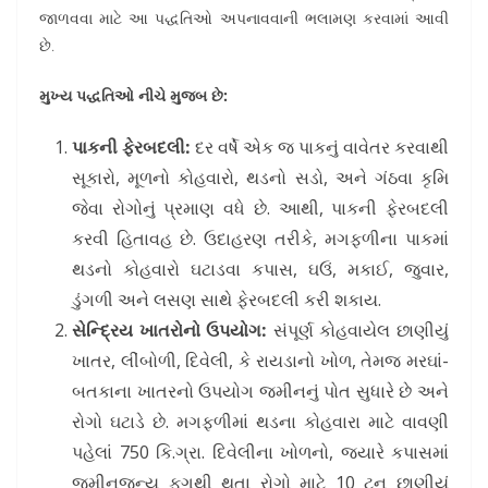
જાળવવા માટે આ પદ્ધતિઓ અપનાવવાની ભલામણ કરવામાં આવી
છે.
મુખ્ય પદ્ધતિઓ નીચે મુજબ છે:
પાકની ફેરબદલી:
દર વર્ષે એક જ પાકનું વાવેતર કરવાથી
સૂકારો, મૂળનો કોહવારો, થડનો સડો, અને ગંઠવા કૃમિ
જેવા રોગોનું પ્રમાણ વધે છે. આથી, પાકની ફેરબદલી
કરવી હિતાવહ છે. ઉદાહરણ તરીકે, મગફળીના પાકમાં
થડનો કોહવારો ઘટાડવા કપાસ, ઘઉં, મકાઈ, જુવાર,
ડુંગળી અને લસણ સાથે ફેરબદલી કરી શકાય.
સેન્દ્રિય ખાતરોનો ઉપયોગ:
સંપૂર્ણ કોહવાયેલ છાણીયું
ખાતર, લીંબોળી, દિવેલી, કે રાયડાનો ખોળ, તેમજ મરઘાં-
બતકાના ખાતરનો ઉપયોગ જમીનનું પોત સુધારે છે અને
રોગો ઘટાડે છે. મગફળીમાં થડના કોહવારા માટે વાવણી
પહેલાં 750 કિ.ગ્રા. દિવેલીના ખોળનો, જ્યારે કપાસમાં
જમીનજન્ય ફૂગથી થતા રોગો માટે 10 ટન છાણીયું