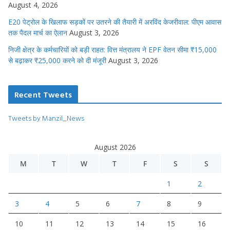
August 4, 2026
E20 पेट्रोल के खिलाफ सड़कों पर उतरने की तैयारी में अरविंद केजरीवाल: पीएम आवास
तक पैदल मार्च का ऐलान
August 3, 2026
निजी क्षेत्र के कर्मचारियों को बड़ी राहत: वित्त मंत्रालय ने EPF वेतन सीमा ₹15,000
से बढ़ाकर ₹25,000 करने को दी मंजूरी
August 3, 2026
Recent Tweets
Tweets by Manzil_News
August 2026
M
T
W
T
F
S
S
1
2
3
4
5
6
7
8
9
10
11
12
13
14
15
16