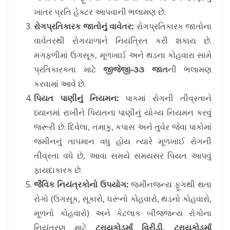
ખાતર પ્રતિ હેક્ટર આપવાની ભલામણ છે.
રોગપ્રતિકારક જાતોનું વાવેતર:
રોગપ્રતિકારક જાતોના
વાવેતરથી રોગચાળાને નિયંત્રિત કરી શકાય છે.
મગફળીમાં ઉગસૂક, મૂળખાઈ અને થડના કોહવારા સામે
પ્રતિકારકતા માટે
જીજેજી-૩૩ જાત
ની ભલામણ
કરવામાં આવે છે.
પિયત પાણીનું નિયમન:
પાકમાં રોગની તીવ્રતાને
ધ્યાનમાં રાખીને પિયતના પાણીનું યોગ્ય નિયમન કરવું
જરૂરી છે. દિવેલા, તમાકુ, કપાસ અને તુવેર જેવા પાકોમાં
જમીનનું તાપમાન વધુ હોય ત્યારે મૂળખાઈ રોગની
તીવ્રતા વધે છે, આવા સમયે સમયસર પિયત આપવું
ફાયદાકારક છે.
જૈવિક નિયંત્રકોનો ઉપયોગ:
જમીનજન્ય ફૂગથી થતા
રોગો (ઉગસૂક, સૂકારો, ધરૂનો કોહવારો, થડનો કોહવારો,
મૂળનો કોહવારો) અને કેટલાક બીજજન્ય રોગોના
નિયંત્રણ માટે
ટ્રાયકોડર્મા વિરીડી, ટ્રાયકોડર્મા