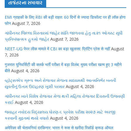
તાજેતરના સમાચાર
EMI ग्राहकों के लिए RBI की बड़ी राहत: 60 दिनों से ज्यादा डिफॉल्ट पर ही लॉक होगा
फोन
August 7, 2026
ગાંધીનગર જિલ્લા વિસ્તારમાં જાહેર શાંતિ જાળવવા હેતુ તા.૨૧ ઓગસ્ટ સુધી
પ્રતિબંધાત્મક હુકમો જાહેર
August 7, 2026
NEET-UG पेपर लीक मामले में CBI का बड़ा खुलासा: प्रिंटिंग प्रेस से नहीं
August
7, 2026
गुजरात यूनिवर्सिटी की क्लर्क भर्ती परीक्षा में बड़ा विलंब: मुख्य परीक्षा खत्म हुए 3 महीने
बीते
August 4, 2026
વ્હૉટ્સએપ ગ્રૂપ અને રોજગાર મેળાના માધ્યમથી આત્મનિર્ભર બનતી
યુવતીનું ઉત્તમ ઉદાહરણ ખુશી પરમાર
August 4, 2026
ગાંધીનગર ખાતે વિશેષ રોજગાર મેળા થકી મહિલા રોજગાર દિવસની ઉજવણી
કરાઈ
August 4, 2026
જવાહર નવોદય વિદ્યાલય ધોરણ-૬ પ્રવેશ પરીક્ષા ૨૦૨૭ માટે અરજી
કરવાની મુદ્દતમાં થયો વધારો
August 4, 2026
अमेरिका की चेतावनियां दरकिनार: भारत ने रूस से खरीदा रिकॉर्ड क्रूड ऑयल