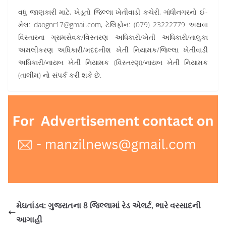
વધુ જાણકારી માટે, ખેડૂતો જિલ્લા ખેતીવાડી કચેરી, ગાંધીનગરનો ઈ-
મેલ: daognr17@gmail.com, ટેલિફોન: (079) 23222779 અથવા
વિસ્તારના ગ્રામસેવક/વિસ્તરણ અધિકારી/ખેતી અધિકારી/તાલુકા
અમલીકરણ અધિકારી/મદદનીશ ખેતી નિયામક/જિલ્લા ખેતીવાડી
અધિકારી/નાયબ ખેતી નિયામક (વિસ્તરણ)/નાયબ ખેતી નિયામક
(તાલીમ) નો સંપર્ક કરી શકે છે.
મેઘતાંડવ: ગુજરાતના 8 જિલ્લામાં રેડ એલર્ટ, ભારે વરસાદની
આગાહી