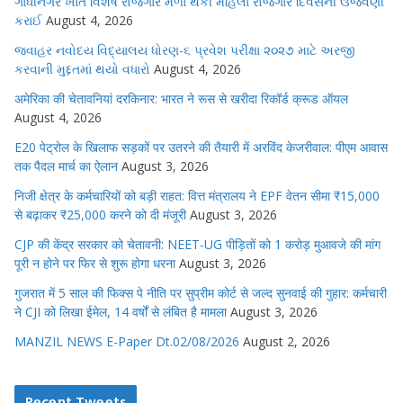
ગાંધીનગર ખાતે વિશેષ રોજગાર મેળા થકી મહિલા રોજગાર દિવસની ઉજવણી
કરાઈ
August 4, 2026
જવાહર નવોદય વિદ્યાલય ધોરણ-૬ પ્રવેશ પરીક્ષા ૨૦૨૭ માટે અરજી
કરવાની મુદ્દતમાં થયો વધારો
August 4, 2026
अमेरिका की चेतावनियां दरकिनार: भारत ने रूस से खरीदा रिकॉर्ड क्रूड ऑयल
August 4, 2026
E20 पेट्रोल के खिलाफ सड़कों पर उतरने की तैयारी में अरविंद केजरीवाल: पीएम आवास
तक पैदल मार्च का ऐलान
August 3, 2026
निजी क्षेत्र के कर्मचारियों को बड़ी राहत: वित्त मंत्रालय ने EPF वेतन सीमा ₹15,000
से बढ़ाकर ₹25,000 करने को दी मंजूरी
August 3, 2026
CJP की केंद्र सरकार को चेतावनी: NEET-UG पीड़ितों को 1 करोड़ मुआवजे की मांग
पूरी न होने पर फिर से शुरू होगा धरना
August 3, 2026
गुजरात में 5 साल की फिक्स पे नीति पर सुप्रीम कोर्ट से जल्द सुनवाई की गुहार: कर्मचारी
ने CJI को लिखा ईमेल, 14 वर्षों से लंबित है मामला
August 3, 2026
MANZIL NEWS E-Paper Dt.02/08/2026
August 2, 2026
Recent Tweets