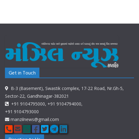
Get in Touch
B-3 (Basement), Swastik complex, 17-22 Road, Nr.Gh-5,
Sector-22, Gandhinagar-382021
+91 9104795000, +91 9104794000,
+91 9104793000
manzilnews@gmail.com