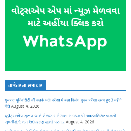
તાજેતરના સમાચાર
गुजरात यूनिवर्सिटी की क्लर्क भर्ती परीक्षा में बड़ा विलंब: मुख्य परीक्षा खत्म हुए 3 महीने
बीते
August 4, 2026
વ્હૉટ્સએપ ગ્રૂપ અને રોજગાર મેળાના માધ્યમથી આત્મનિર્ભર બનતી
યુવતીનું ઉત્તમ ઉદાહરણ ખુશી પરમાર
August 4, 2026