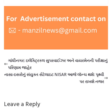
ગાંધીનગર: ઇલેક્ટ્રિકલ સુપરવાઈઝર અને વાયરમેનની પરીક્ષાનું
પરિણામ જાહેર
નાસા-ઇસરોનું સંયુક્ત સેટેલાઇટ NISAR આજે લૉન્ચ થશે: પૃથ્વી
પર રાખશે નજર
Leave a Reply