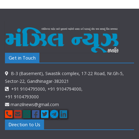
Get in Touch
B-3 (Basement), Swastik complex, 17-22 Road, Nr.Gh-5,
Sector-22, Gandhinagar-382021
+91 9104795000, +91 9104794000,
+91 9104793000
manzilnews@gmail.com
Direction to Us