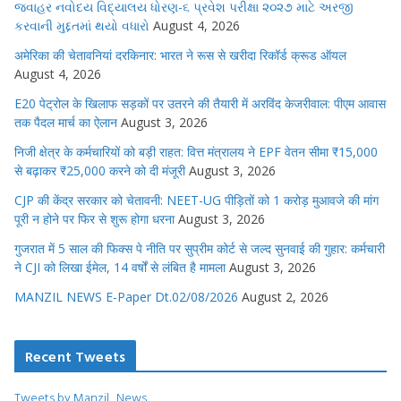
જવાહર નવોદય વિદ્યાલય ધોરણ-૬ પ્રવેશ પરીક્ષા ૨૦૨૭ માટે અરજી
કરવાની મુદ્દતમાં થયો વધારો
August 4, 2026
अमेरिका की चेतावनियां दरकिनार: भारत ने रूस से खरीदा रिकॉर्ड क्रूड ऑयल
August 4, 2026
E20 पेट्रोल के खिलाफ सड़कों पर उतरने की तैयारी में अरविंद केजरीवाल: पीएम आवास
तक पैदल मार्च का ऐलान
August 3, 2026
निजी क्षेत्र के कर्मचारियों को बड़ी राहत: वित्त मंत्रालय ने EPF वेतन सीमा ₹15,000
से बढ़ाकर ₹25,000 करने को दी मंजूरी
August 3, 2026
CJP की केंद्र सरकार को चेतावनी: NEET-UG पीड़ितों को 1 करोड़ मुआवजे की मांग
पूरी न होने पर फिर से शुरू होगा धरना
August 3, 2026
गुजरात में 5 साल की फिक्स पे नीति पर सुप्रीम कोर्ट से जल्द सुनवाई की गुहार: कर्मचारी
ने CJI को लिखा ईमेल, 14 वर्षों से लंबित है मामला
August 3, 2026
MANZIL NEWS E-Paper Dt.02/08/2026
August 2, 2026
Recent Tweets
Tweets by Manzil_News