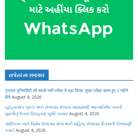
તાજેતરના સમાચાર
गुजरात यूनिवर्सिटी की क्लर्क भर्ती परीक्षा में बड़ा विलंब: मुख्य परीक्षा खत्म हुए 3 महीने
बीते
August 4, 2026
વ્હૉટ્સએપ ગ્રૂપ અને રોજગાર મેળાના માધ્યમથી આત્મનિર્ભર બનતી
યુવતીનું ઉત્તમ ઉદાહરણ ખુશી પરમાર
August 4, 2026
ગાંધીનગર ખાતે વિશેષ રોજગાર મેળા થકી મહિલા રોજગાર દિવસની ઉજવણી
કરાઈ
August 4, 2026