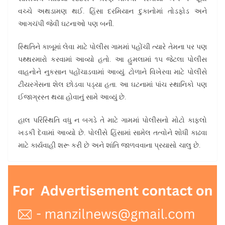
વચ્ચે અથડામણ થઈ. હિંસા દરમિયાન દુકાનોમાં તોડફોડ અને
આગચંપી જેવી ઘટનાઓ પણ બની.
સ્થિતિને કાબૂમાં લેવા માટે પોલીસ ગામમાં પહોંચી ત્યારે તેમના પર પણ
પથ્થરમારો કરવામાં આવ્યો હતો. આ હુમલામાં ૧૫ જેટલા પોલીસ
વાહનોને નુકસાન પહોંચાડવામાં આવ્યું. ટોળાને વિખેરવા માટે પોલીસે
ટીયરગેસના શેલ છોડવા પડ્યા હતા. આ ઘટનામાં પાંચ સ્થાનિકો પણ
ઈજાગ્રસ્ત થયા હોવાનું સામે આવ્યું છે.
હાલ પરિસ્થિતિ વધુ ન બગડે તે માટે ગામમાં પોલીસનો મોટો કાફલો
ખડકી દેવામાં આવ્યો છે. પોલીસે હિંસામાં સામેલ તત્વોને શોધી કાઢવા
માટે કાર્યવાહી શરૂ કરી છે અને શાંતિ જાળવવાના પ્રયાસો ચાલુ છે.