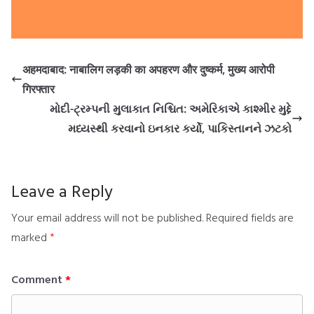
अहमदाबाद: नाबालिग लड़की का अपहरण और दुष्कर्म, मुख्य आरोपी
गिरफ्तार
મોદી-ટ્રમ્પની મુલાકાત નિશ્ચિત: અમેરિકાએ કાશ્મીર મુદ્દે
મધ્યસ્થી કરવાનો ઇનકાર કર્યો, પાકિસ્તાનને ઝટકો
Leave a Reply
Your email address will not be published.
Required fields are
marked
*
Comment
*