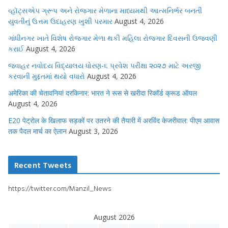
વ્હૉટ્સએપ ગ્રૂપ અને રોજગાર મેળાના માધ્યમથી આત્મનિર્ભર બનતી
યુવતીનું ઉત્તમ ઉદાહરણ ખુશી પરમાર
August 4, 2026
ગાંધીનગર ખાતે વિશેષ રોજગાર મેળા થકી મહિલા રોજગાર દિવસની ઉજવણી
કરાઈ
August 4, 2026
જવાહર નવોદય વિદ્યાલય ધોરણ-૬ પ્રવેશ પરીક્ષા ૨૦૨૭ માટે અરજી
કરવાની મુદ્દતમાં થયો વધારો
August 4, 2026
अमेरिका की चेतावनियां दरकिनार: भारत ने रूस से खरीदा रिकॉर्ड क्रूड ऑयल
August 4, 2026
E20 पेट्रोल के खिलाफ सड़कों पर उतरने की तैयारी में अरविंद केजरीवाल: पीएम आवास
तक पैदल मार्च का ऐलान
August 3, 2026
Recent Tweets
https://twitter.com/Manzil_News
August 2026