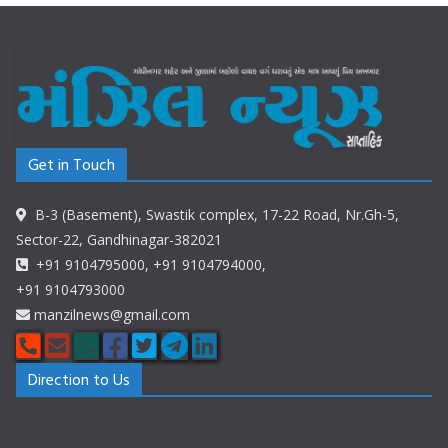
Get in Touch
B-3 (Basement), Swastik complex, 17-22 Road, Nr.Gh-5,
Sector-22, Gandhinagar-382021
+91 9104795000, +91 9104794000,
+91 9104793000
manzilnews@gmail.com
Direction to Us