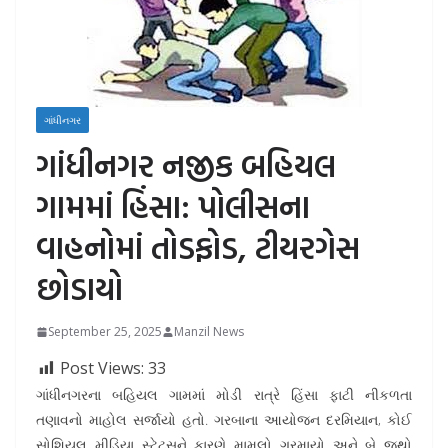
ગાંધીનગર
ગાંધીનગર નજીક બહિયલ
ગામમાં હિંસા: પોલીસના
વાહનોમાં તોડફોડ, ટીયરગેસ
છોડાયો
September 25, 2025
Manzil News
Post Views:
33
ગાંધીનગરના બહિયલ ગામમાં મોડી રાત્રે હિંસા ફાટી નીકળતા
તણાવનો માહોલ સર્જાયો હતો. ગરબાના આયોજન દરમિયાન, કોઈ
સોશિયલ મીડિયા સ્ટેટસને કારણે મામલો ગરમાયો અને બે જૂથો