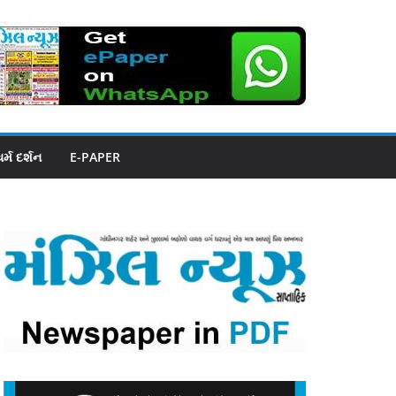
ધર્મ દર્શન
E-PAPER