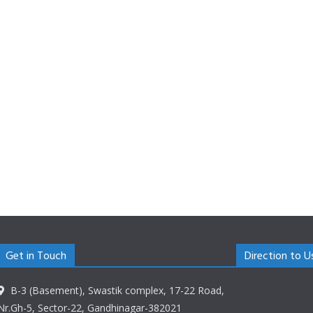
Get in Touch
Direction to U
B-3 (Basement), Swastik complex, 17-22 Road,
Nr.Gh-5, Sector-22, Gandhinagar-382021