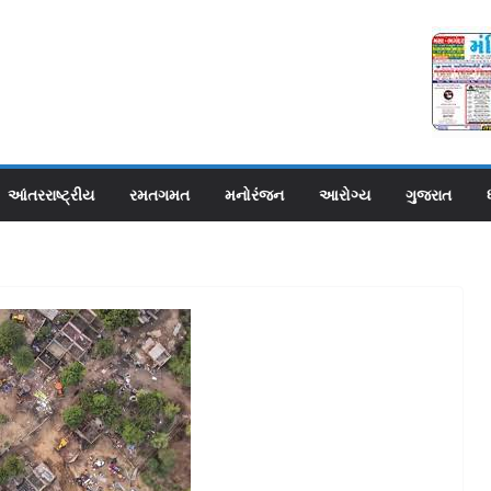
આંતરરાષ્ટ્રીય
રમતગમત
મનોરંજન
આરોગ્ય
ગુજરાત