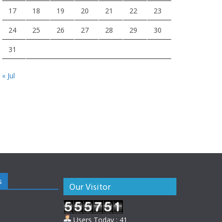
17
18
19
20
21
22
23
24
25
26
27
28
29
30
31
« Jul
s
Our Visitor
Users Today : 41