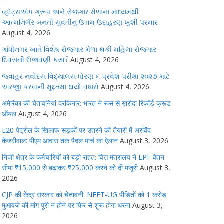
વ્હૉટ્સએપ ગ્રૂપ અને રોજગાર મેળાના માધ્યમથી
આત્મનિર્ભર બનતી યુવતીનું ઉત્તમ ઉદાહરણ ખુશી પરમાર
August 4, 2026
ગાંધીનગર ખાતે વિશેષ રોજગાર મેળા થકી મહિલા રોજગાર
દિવસની ઉજવણી કરાઈ
August 4, 2026
જવાહર નવોદય વિદ્યાલય ધોરણ-૬ પ્રવેશ પરીક્ષા ૨૦૨૭ માટે
અરજી કરવાની મુદ્દતમાં થયો વધારો
August 4, 2026
अमेरिका की चेतावनियां दरकिनार: भारत ने रूस से खरीदा रिकॉर्ड क्रूड
ऑयल
August 4, 2026
E20 पेट्रोल के खिलाफ सड़कों पर उतरने की तैयारी में अरविंद
केजरीवाल: पीएम आवास तक पैदल मार्च का ऐलान
August 3, 2026
निजी क्षेत्र के कर्मचारियों को बड़ी राहत: वित्त मंत्रालय ने EPF वेतन
सीमा ₹15,000 से बढ़ाकर ₹25,000 करने को दी मंजूरी
August 3,
2026
CJP की केंद्र सरकार को चेतावनी: NEET-UG पीड़ितों को 1 करोड़
मुआवजे की मांग पूरी न होने पर फिर से शुरू होगा धरना
August 3,
2026