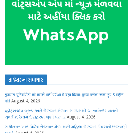
તાજેતરના સમાચાર
गुजरात यूनिवर्सिटी की क्लर्क भर्ती परीक्षा में बड़ा विलंब: मुख्य परीक्षा खत्म हुए 3 महीने
बीते
August 4, 2026
વ્હૉટ્સએપ ગ્રૂપ અને રોજગાર મેળાના માધ્યમથી આત્મનિર્ભર બનતી
યુવતીનું ઉત્તમ ઉદાહરણ ખુશી પરમાર
August 4, 2026
ગાંધીનગર ખાતે વિશેષ રોજગાર મેળા થકી મહિલા રોજગાર દિવસની ઉજવણી
કરાઈ
August 4, 2026