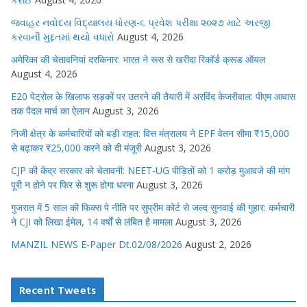
જવાહર નવોદય વિદ્યાલય ધોરણ-૬ પ્રવેશ પરીક્ષા ૨૦૨૭ માટે અરજી
કરવાની મુદ્દતમાં થયો વધારો
August 4, 2026
अमेरिका की चेतावनियां दरकिनार: भारत ने रूस से खरीदा रिकॉर्ड क्रूड ऑयल
August 4, 2026
E20 पेट्रोल के खिलाफ सड़कों पर उतरने की तैयारी में अरविंद केजरीवाल: पीएम आवास
तक पैदल मार्च का ऐलान
August 3, 2026
निजी क्षेत्र के कर्मचारियों को बड़ी राहत: वित्त मंत्रालय ने EPF वेतन सीमा ₹15,000
से बढ़ाकर ₹25,000 करने को दी मंजूरी
August 3, 2026
CJP की केंद्र सरकार को चेतावनी: NEET-UG पीड़ितों को 1 करोड़ मुआवजे की मांग
पूरी न होने पर फिर से शुरू होगा धरना
August 3, 2026
गुजरात में 5 साल की फिक्स पे नीति पर सुप्रीम कोर्ट से जल्द सुनवाई की गुहार: कर्मचारी
ने CJI को लिखा ईमेल, 14 वर्षों से लंबित है मामला
August 3, 2026
MANZIL NEWS E-Paper Dt.02/08/2026
August 2, 2026
Recent Tweets