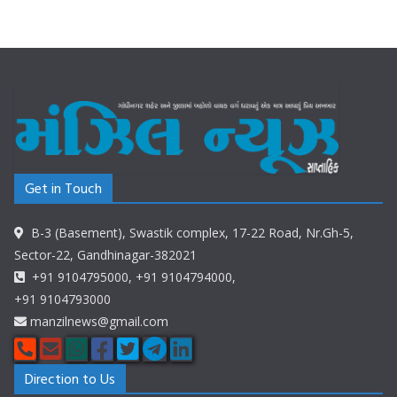
Get in Touch
B-3 (Basement), Swastik complex, 17-22 Road, Nr.Gh-5,
Sector-22, Gandhinagar-382021
+91 9104795000, +91 9104794000,
+91 9104793000
manzilnews@gmail.com
Direction to Us