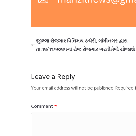
જીલ્લા રોજગાર વિનિમય કચેરી, ગાંધીનગર દ્વારા
તા.૧૨/૧૧/૨૦૨૫નાં રોજ રોજગાર ભરતીમેળો યોજાશે
Leave a Reply
Your email address will not be published.
Required 
Comment
*