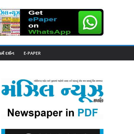
ધર્મ દર્શન
E-PAPER