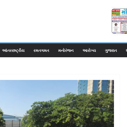
આંતરરાષ્ટ્રીય
રમતગમત
મનોરંજન
આરોગ્ય
ગુજરાત