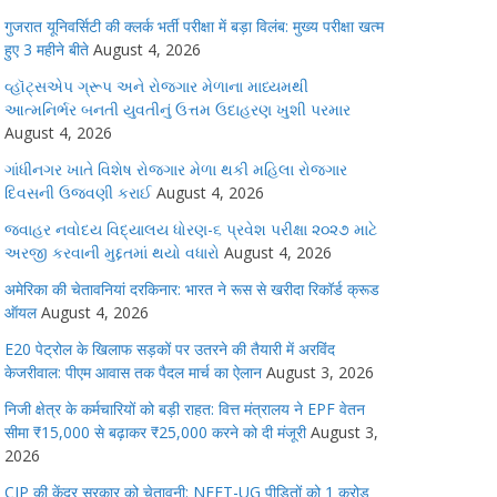
गुजरात यूनिवर्सिटी की क्लर्क भर्ती परीक्षा में बड़ा विलंब: मुख्य परीक्षा खत्म
हुए 3 महीने बीते
August 4, 2026
વ્હૉટ્સએપ ગ્રૂપ અને રોજગાર મેળાના માધ્યમથી
આત્મનિર્ભર બનતી યુવતીનું ઉત્તમ ઉદાહરણ ખુશી પરમાર
August 4, 2026
ગાંધીનગર ખાતે વિશેષ રોજગાર મેળા થકી મહિલા રોજગાર
દિવસની ઉજવણી કરાઈ
August 4, 2026
જવાહર નવોદય વિદ્યાલય ધોરણ-૬ પ્રવેશ પરીક્ષા ૨૦૨૭ માટે
અરજી કરવાની મુદ્દતમાં થયો વધારો
August 4, 2026
अमेरिका की चेतावनियां दरकिनार: भारत ने रूस से खरीदा रिकॉर्ड क्रूड
ऑयल
August 4, 2026
E20 पेट्रोल के खिलाफ सड़कों पर उतरने की तैयारी में अरविंद
केजरीवाल: पीएम आवास तक पैदल मार्च का ऐलान
August 3, 2026
निजी क्षेत्र के कर्मचारियों को बड़ी राहत: वित्त मंत्रालय ने EPF वेतन
सीमा ₹15,000 से बढ़ाकर ₹25,000 करने को दी मंजूरी
August 3,
2026
CJP की केंद्र सरकार को चेतावनी: NEET-UG पीड़ितों को 1 करोड़