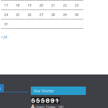
17
18
19
20
21
22
23
24
25
26
27
28
29
30
31
« Jul
s
Our Visitor
Users Today : 181