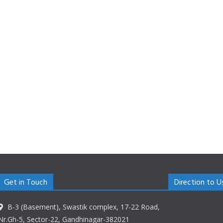
Get in Touch
Direction to U
B-3 (Basement), Swastik complex, 17-22 Road,
Nr.Gh-5, Sector-22, Gandhinagar-382021