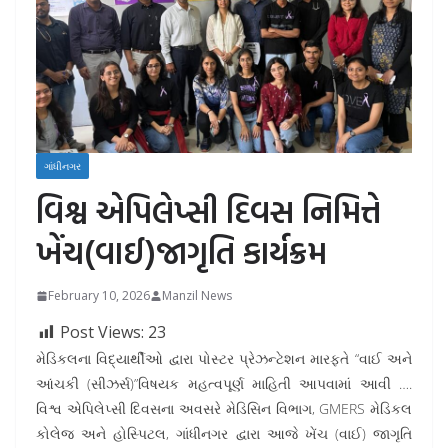
ગાંધીનગર
વિશ્વ એપિલેપ્સી દિવસ નિમિત્તે
ખેંચ(વાઈ)જાગૃતિ કાર્યક્રમ
February 10, 2026
Manzil News
Post Views:
23
મેડિકલના વિદ્યાર્થીઓ દ્વારા પોસ્ટર પ્રેઝન્ટેશન મારફતે “વાઈ અને
આંચકી (સીઝર્સ)”વિષયક મહત્વપૂર્ણ માહિતી આપવામાં આવી ….
વિશ્વ એપિલેપ્સી દિવસના અવસરે મેડિસિન વિભાગ, GMERS મેડિકલ
કોલેજ અને હોસ્પિટલ, ગાંધીનગર દ્વારા આજે ખેંચ (વાઈ) જાગૃતિ