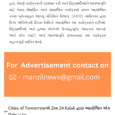
હતા. તેમણે કાર્યક્રમની પ્રશંસા કરી અને વિદ્યાર્થીઓને જનજાગૃતિ
માટે આવા શૈક્ષણિક અને સામાજિક કાર્યક્રમો સતત આયોજિત
કરવા પ્રોત્સાહન આપ્યું. મેડિસિન વિભાગ, GMERS ગાંધીનગર દ્વારા
વિશ્વ એપિલેપ્સી દિવસ નિમિત્તે આયોજિત આ કાર્યક્રમને દર્દીઓ,
વિદ્યાર્થીઓ અને હાજર લોકોએ ઉત્સાહપૂર્વક આવકાર આપ્યો
અને ખેંચ (વાઈ) અંગે જનજાગૃતિ ફેલાવવામાં આ કાર્યક્રમ
મહત્વપૂર્ણ સાબિત થયો.
Cities of Tomorrowએ Zee 24 Kalak દ્વારા આયોજિત એક