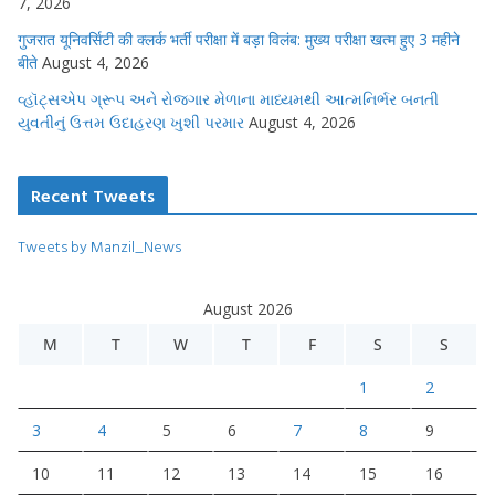
7, 2026
गुजरात यूनिवर्सिटी की क्लर्क भर्ती परीक्षा में बड़ा विलंब: मुख्य परीक्षा खत्म हुए 3 महीने
बीते
August 4, 2026
વ્હૉટ્સએપ ગ્રૂપ અને રોજગાર મેળાના માધ્યમથી આત્મનિર્ભર બનતી
યુવતીનું ઉત્તમ ઉદાહરણ ખુશી પરમાર
August 4, 2026
Recent Tweets
Tweets by Manzil_News
August 2026
M
T
W
T
F
S
S
1
2
3
4
5
6
7
8
9
10
11
12
13
14
15
16