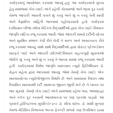
કાર્યક્રમનું આયોજન કરવામાં આવ્યું હતું. આ કાર્યક્રમનો મુખ્ય
હેતુ સમાજમાં ખેંચ (વાઈ) અંગે રહેલી ગેરસમજો અને ભ્રમ દૂર કરવો
તેમજ આંચકી આવતી વખતે શું કરવું અને શું ન કરવું તેની સાચી
અને વૈજ્ઞાનિક માહિતી જનતામાં પહોંચાડવાનો હતો. કાર્યક્રમ
દરમિયાન બીજા વર્ષના મેડિકલ વિદ્યાર્થીઓ દ્વારા ખેંચ (વાઈ) વિષયક
જાગૃતિ નાટિકા રજૂ કરવામાં આવી, જેમાં આંચકી સમયે દર્દીની યોગ્ય
અને સુરક્ષિત સંભાળ કેવી રીતે લેવી તે સરળ અને અસરકારક રીતે
રજૂ કરવામાં આવ્યું. સાથે સાથે વિદ્યાર્થીઓ દ્વારા પોસ્ટર પ્રેઝન્ટેશન
મારફતે “વાઈ અને આંચકી (સીઝર્સ)”વિષયક મહત્વપૂર્ણ સૂચનાઓ
જેવીકે શું કરવું અને શું ન કરવું તે જનતા સમક્ષ રજૂ કરવામાં આવી
હતી. કાર્યક્રમમાં વિશેષ જાગૃતિ વ્યાખ્યાન ન્યુરો ફિઝિશિયન ડૉ.
રોહન મહેતા દ્વારા આપવામાં આવ્યું, જેમાં તેમણે ખેંચ (વાઈ) એક
સારવારયોગ્ય ન્યુરોલોજીકલ સ્થિતિ છે અને સમયસર નિદાન તથા
નિયમિત સારવારથી દર્દી સામાન્ય જીવન જીવી શકે છે તે બાબત પર
ભાર મૂક્યો. તેમણે ખેંચ (વાઈ) અંગે સમાજમાં રહેલા ભય, અંધશ્રદ્ધા
અને કલંક દૂર કરવાની આવશ્યકતા પર પણ પ્રકાશ પાડ્યો. આ
પ્રસંગે હોસ્પિટલના સુપરિન્ટેન્ડન્ટ ડૉ. મીતા પારેખ, ડૉ. શશી મુન્ધરા
તેમજ મેડિસિન વિભાગના અન્ય ફેકલ્ટી સભ્યો પણ ઉપસ્થિત રહ્યા