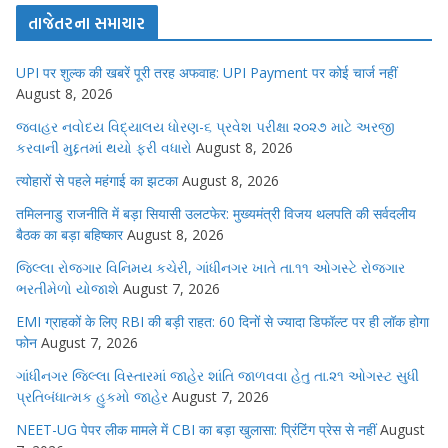
તાજેતરના સમાચાર
UPI पर शुल्क की खबरें पूरी तरह अफवाह: UPI Payment पर कोई चार्ज नहीं
August 8, 2026
જવાહર નવોદય વિદ્યાલય ધોરણ-૬ પ્રવેશ પરીક્ષા ૨૦૨૭ માટે અરજી
કરવાની મુદ્દતમાં થયો ફરી વધારો
August 8, 2026
त्योहारों से पहले महंगाई का झटका
August 8, 2026
तमिलनाडु राजनीति में बड़ा सियासी उलटफेर: मुख्यमंत्री विजय थलपति की सर्वदलीय
बैठक का बड़ा बहिष्कार
August 8, 2026
જિલ્લા રોજગાર વિનિમય કચેરી, ગાંધીનગર ખાતે તા.૧૧ ઓગસ્ટે રોજગાર
ભરતીમેળો યોજાશે
August 7, 2026
EMI ग्राहकों के लिए RBI की बड़ी राहत: 60 दिनों से ज्यादा डिफॉल्ट पर ही लॉक होगा
फोन
August 7, 2026
ગાંધીનગર જિલ્લા વિસ્તારમાં જાહેર શાંતિ જાળવવા હેતુ તા.૨૧ ઓગસ્ટ સુધી
પ્રતિબંધાત્મક હુકમો જાહેર
August 7, 2026
NEET-UG पेपर लीक मामले में CBI का बड़ा खुलासा: प्रिंटिंग प्रेस से नहीं
August