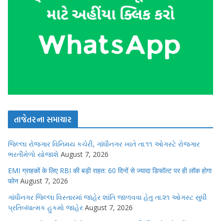
તાજેતરના સમાચાર
જિલ્લા રોજગાર વિનિમય કચેરી, ગાંધીનગર ખાતે તા.૧૧ ઓગસ્ટે રોજગાર
ભરતીમેળો યોજાશે
August 7, 2026
EMI ग्राहकों के लिए RBI की बड़ी राहत: 60 दिनों से ज्यादा डिफॉल्ट पर ही लॉक होगा
फोन
August 7, 2026
ગાંધીનગર જિલ્લા વિસ્તારમાં જાહેર શાંતિ જાળવવા હેતુ તા.૨૧ ઓગસ્ટ સુધી
પ્રતિબંધાત્મક હુકમો જાહેર
August 7, 2026