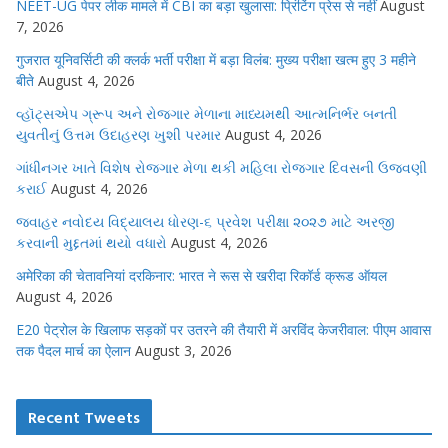
NEET-UG पेपर लीक मामले में CBI का बड़ा खुलासा: प्रिंटिंग प्रेस से नहीं
August
7, 2026
गुजरात यूनिवर्सिटी की क्लर्क भर्ती परीक्षा में बड़ा विलंब: मुख्य परीक्षा खत्म हुए 3 महीने
बीते
August 4, 2026
વ્હૉટ્સએપ ગ્રૂપ અને રોજગાર મેળાના માધ્યમથી આત્મનિર્ભર બનતી
યુવતીનું ઉત્તમ ઉદાહરણ ખુશી પરમાર
August 4, 2026
ગાંધીનગર ખાતે વિશેષ રોજગાર મેળા થકી મહિલા રોજગાર દિવસની ઉજવણી
કરાઈ
August 4, 2026
જવાહર નવોદય વિદ્યાલય ધોરણ-૬ પ્રવેશ પરીક્ષા ૨૦૨૭ માટે અરજી
કરવાની મુદ્દતમાં થયો વધારો
August 4, 2026
अमेरिका की चेतावनियां दरकिनार: भारत ने रूस से खरीदा रिकॉर्ड क्रूड ऑयल
August 4, 2026
E20 पेट्रोल के खिलाफ सड़कों पर उतरने की तैयारी में अरविंद केजरीवाल: पीएम आवास
तक पैदल मार्च का ऐलान
August 3, 2026
Recent Tweets