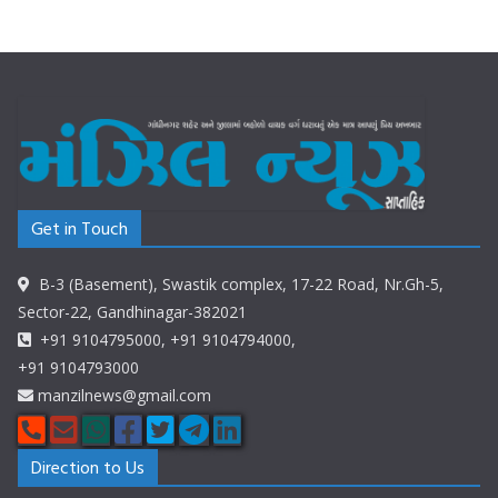
Get in Touch
B-3 (Basement), Swastik complex, 17-22 Road, Nr.Gh-5,
Sector-22, Gandhinagar-382021
+91 9104795000, +91 9104794000,
+91 9104793000
manzilnews@gmail.com
Direction to Us