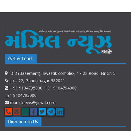
Get in Touch
B-3 (Basement), Swastik complex, 17-22 Road, Nr.Gh-5,
Sector-22, Gandhinagar-382021
+91 9104795000, +91 9104794000,
+91 9104793000
manzilnews@gmail.com
Direction to Us