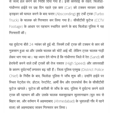
से जल्द हल करने का निर्देश दिया गया है। इसी कार्रवाई के तहत, चिलोडा-
गांधीनगर हाईवे पर छह दिन पहले एक कार (Car) को टक्कर मारकर उसके
ड्राइवर को घायल करने के बाद फरार (Absconding) हुए टर्बो ट्रक (Turbo
Truck) के चालक को गिरफ्तार कर लिया गया है। सीसीटीवी फुटेज (CCTV
Footage) के आधार पर पहचान स्थापित करने के बाद चिलोडा पुलिस ने यह
गिरफ्तारी की।
यह दुर्घटना बीते 24 नवंबर को हुई थी, जिसमें टर्बो ट्रक की टक्कर से कार को
नुकसान हुआ था और उसके चालक को चोटें आई थीं, लेकिन ट्रक चालक गाड़ी
लेकर भाग गया था। यह ध्यान देने योग्य है कि गांधीनगर जिले में रेत (Sand) की
हेराफेरी करने वाले टर्बो ट्रकों की तेज रफ़्तार (High Speed) और लापरवाही
के कारण दुर्घटनाएँ लगातार बढ़ रही हैं। जिला पुलिस प्रमुख (District Police
Chief) के निर्देश के बाद, चिलोडा पुलिस ने जाँच शुरू की। उन्होंने हाईवे पर
स्थित पेट्रोल पंप, होटल, रेस्टोरेंट, आर्मी कैंप और एयरफोर्स कैंप के सीसीटीवी
फुटेज खंगाले। फुटेज की बारीकी से जाँच के बाद, पुलिस ने दुर्घटना करने वाले
ट्रक की पहचान की और उसके चालक मकसूदखान सुल्तानखान (मूल रूप से
बिहार का, और वर्तमान में अहमदाबाद (Ahmedabad) के भुवालडी गाँव में रहने
वाला) को अहमदाबाद जाकर गिरफ्तार कर लिया।