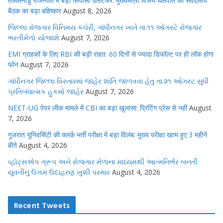
तमिलनाडु राजनीति में बड़ा सियासी उलटफेर: मुख्यमंत्री विजय थलपति की सर्वदलीय
बैठक का बड़ा बहिष्कार
August 8, 2026
જિલ્લા રોજગાર વિનિમય કચેરી, ગાંધીનગર ખાતે તા.૧૧ ઓગસ્ટે રોજગાર
ભરતીમેળો યોજાશે
August 7, 2026
EMI ग्राहकों के लिए RBI की बड़ी राहत: 60 दिनों से ज्यादा डिफॉल्ट पर ही लॉक होगा
फोन
August 7, 2026
ગાંધીનગર જિલ્લા વિસ્તારમાં જાહેર શાંતિ જાળવવા હેતુ તા.૨૧ ઓગસ્ટ સુધી
પ્રતિબંધાત્મક હુકમો જાહેર
August 7, 2026
NEET-UG पेपर लीक मामले में CBI का बड़ा खुलासा: प्रिंटिंग प्रेस से नहीं
August
7, 2026
गुजरात यूनिवर्सिटी की क्लर्क भर्ती परीक्षा में बड़ा विलंब: मुख्य परीक्षा खत्म हुए 3 महीने
बीते
August 4, 2026
વ્હૉટ્સએપ ગ્રૂપ અને રોજગાર મેળાના માધ્યમથી આત્મનિર્ભર બનતી
યુવતીનું ઉત્તમ ઉદાહરણ ખુશી પરમાર
August 4, 2026
Recent Tweets