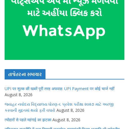
તાજેતરના સમાચાર
UPI पर शुल्क की खबरें पूरी तरह अफवाह: UPI Payment पर कोई चार्ज नहीं
August 8, 2026
જવાહર નવોદય વિદ્યાલય ધોરણ-૬ પ્રવેશ પરીક્ષા ૨૦૨૭ માટે અરજી
કરવાની મુદ્દતમાં થયો ફરી વધારો
August 8, 2026
त्योहारों से पहले महंगाई का झटका
August 8, 2026